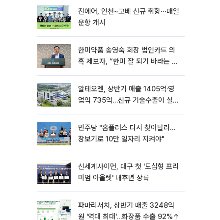
진에어, 인천~고베 신규 취항⋯매일
운항 개시
한미약품 송영숙 회장 법인카드 의
혹 제보자, “한미 잘 되기 바라는 마
음”
알테오젠, 상반기 매출 1405억·영
업익 735억…신규 기술수출이 실적
견인
민주당 "홈플러스 다시 찾아달라…
장보기로 10만 일자리 지켜야"
신세계사이먼, 대구 첫 '도심형 프리
미엄 아울렛' 내후년 상륙
파마리서치, 상반기 매출 3248억
원 '역대 최대'…화장품 수출 92%↑