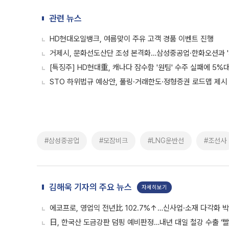
관련 뉴스
HD현대오일뱅크, 여름맞이 주유 고객 경품 이벤트 진행
거제시, 문화선도산단 조성 본격화…삼성중공업·한화오션과 '
[특징주] HD현대重, 캐나다 잠수함 '원팀' 수주 실패에 5%
STO 하위법규 예상안, 풀링·거래한도·정형증권 로드맵 제시
#삼성중공업
#모잠비크
#LNG운반선
#조선사
김해욱 기자의 주요 뉴스
자세히보기
에코프로, 영업익 전년比 102.7%↑…신사업·소재 다각화 박
日, 한국산 도금강판 덤핑 예비판정…내년 대일 철강 수출 ‘빨