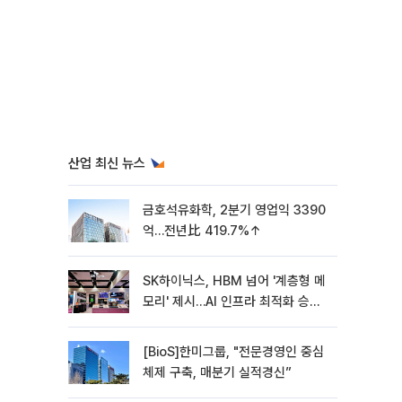
산업 최신 뉴스
금호석유화학, 2분기 영업익 3390
억…전년比 419.7%↑
SK하이닉스, HBM 넘어 '계층형 메
모리' 제시…AI 인프라 최적화 승부
수
[BioS]한미그룹, "전문경영인 중심
체제 구축, 매분기 실적경신”