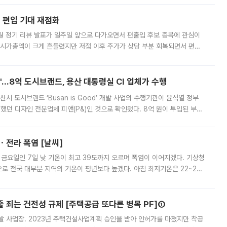
에 편입 기대 재점화
월 정기 리뷰 발표가 일주일 앞으로 다가오면서 편출입 후보 종목에 관심이
 시가총액이 크게 흔들렸지만 저점 이후 주가가 상당 부분 회복되면서 편입
다시 부각되고 있다. 7일 금융투자업계에 따르면 MSCI는 한국시간으로 오는
od'…8억 도시브랜드, 용산 대통령실 CI 업체가 수행
시 도시브랜드 ‘Busan is Good’ 개발 사업의 수행기관이 윤석열 정부
여했던 디자인 전문업체 피앤(P&)인 것으로 확인됐다. 8억 원이 투입된 부산
 부족과 디자인 정체성 논란에 휩싸였던 만큼, 사업 선정 과정과 결과물에
ㆍ전라 폭염 [날씨]
 금요일인 7일 낮 기온이 최고 39도까지 오르며 폭염이 이어지겠다. 기상청
로 전국 대부분 지역의 기온이 평년보다 높겠다. 아침 최저기온은 22~27
 대부분 지역에 폭염특보가 발효된 가운데 최고체감온도는 35도 안팎까지 올라
줄 죄는 건전성 규제 [주택공급 또다른 병목 PF]①
발 사업장. 2023년 주택건설사업계획 승인을 받아 인허가를 마쳤지만 착공