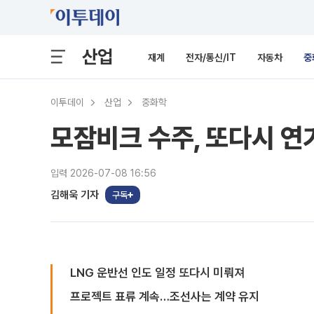
산업
재계
전자/통신/IT
자동차
중
이투데이
산업
중화학
모잠비크 수주, 또다시 연
입력 2026-07-08 16:56
김해욱 기자
구독
LNG 운반선 인도 일정 또다시 미뤄져
프로젝트 표류 계속…조선사는 계약 유지