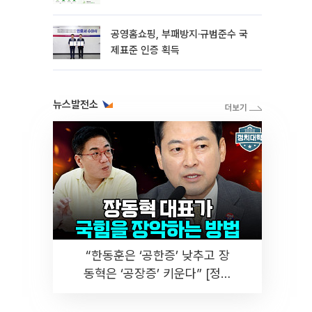
공영홈쇼핑, 부패방지·규범준수 국
제표준 인증 획득
뉴스발전소
“한동훈은 ‘공한증’ 낮추고 장
동혁은 ‘공장증’ 키운다” [정치
대학]