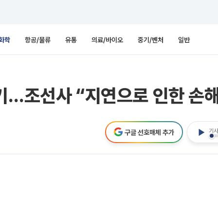
화학
항공/물류
유통
의료/바이오
중기/벤처
일반
기…조선사 “지연으로 인한 손해
기사
구글 선호매체 추가