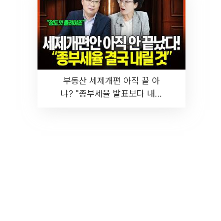
부동산 세제개편 아직 끝 아
냐? "종부세율 발표보다 내릴
것" 장기거주·양도세 전망 I 집
땅지성 I 김인만, 진미윤