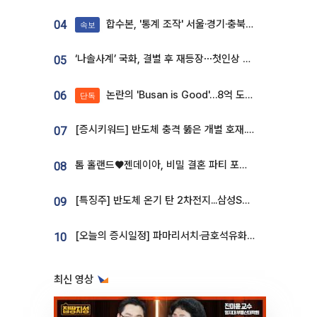
합수본, '통계 조작' 서울·경기·충북 선관위 등 추가 압수수색
04
속보
‘나솔사계’ 국화, 결별 후 재등장⋯첫인상 투표 휩쓸고 ‘인기녀’ 등극
05
논란의 'Busan is Good'…8억 도시브랜드, 용산 대통령실 CI 업체가 수행
06
단독
[증시키워드] 반도체 충격 뚫은 개별 호재...포스코퓨처엠·에코프로·한화솔루션 '눈길'
07
톰 홀랜드♥젠데이아, 비밀 결혼 파티 포착⋯호텔 대관비만 9억
08
[특징주] 반도체 온기 탄 2차전지...삼성SDI, 장 초반 7% 넘게 껑충
09
[오늘의 증시일정] 파마리서치·금호석유화학·코오롱인더·상상인증권 등
10
최신 영상