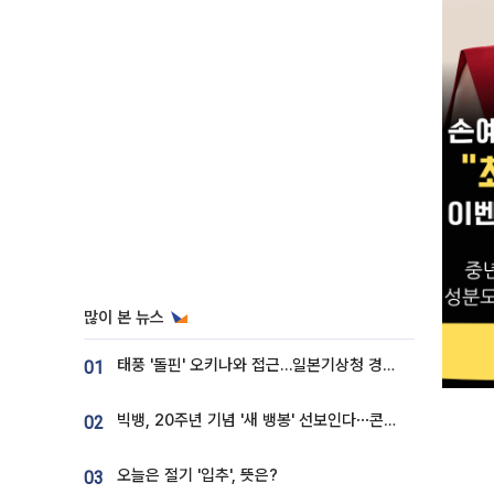
많이 본 뉴스
태풍 '돌핀' 오키나와 접근…일본기상청 경로 업데이트
01
빅뱅, 20주년 기념 '새 뱅봉' 선보인다⋯콘서트 앞두고 팝업 개최
02
오늘은 절기 '입추', 뜻은?
03