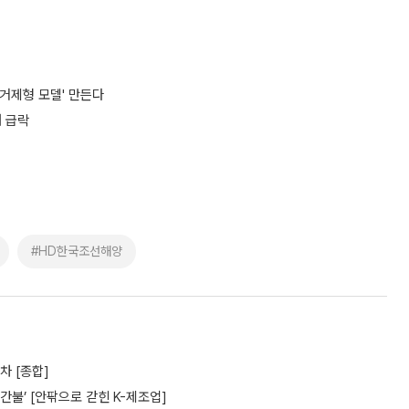
거제형 모델' 만든다
대 급락
#HD한국조선해양
차 [종합]
간불’ [안팎으로 갇힌 K-제조업]