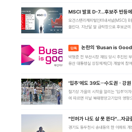
늘
MSCI 발표 D-7…후보주 반등
모건스탠리캐피털인터내셔널(MSCI) 8
쏠린다. 지난달 말 급락장으로 후보군의
가능성과 지수 추종 자금 유입 기대가 
논란의 'Busan is Go
단독
박형준 전 부산시장 재임 당시 추진된 부산
용산 대통령실 상징체계(CI) 개발에 참
도시브랜드 사업이 공개 이후 시민 공감
'입추'에도 39도⋯수도권ㆍ강원
절기상 가을의 시작을 알리는 ‘입추’이자
에 따르면 이날 북태평양고기압의 영향으
도, 낮 최고기온은 31~39도로, 전국
"인허가 나도 삽 못 뜬다"…자금
경기도 동두천시 송내동의 한 아파트 개