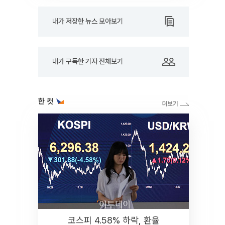
내가 저장한 뉴스 모아보기
내가 구독한 기자 전체보기
한 컷
코스피 4.58% 하락, 환율