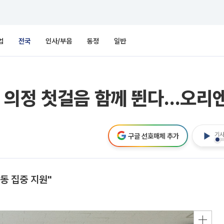
업
전국
인사/부음
동정
일반
 의정 첫걸음 함께 뛴다…오리
기사
구글 선호매체 추가
동 집중 지원"