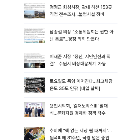
정명근 화성시장, 관내 하천 153곳
직접 전수조사…불법시설 정비
남종섭 의장 "소통위원회는 권한 아
닌 통로"…경청 의회 만든다
이재준 시장 "정전, 시민안전과 직
결"…수원시 비상대응체계 가동
토요일도 폭염 이어진다…최고체감
온도 35도 안팎 [내일 날씨]
용인시의회, '컬처노믹스Ⅲ' 발대
식…문화자원 경제화 정책 착수
추미애 "핵 없는 세상 될 때까지"…
원폭피해 81주년, 국경 넘은 증언