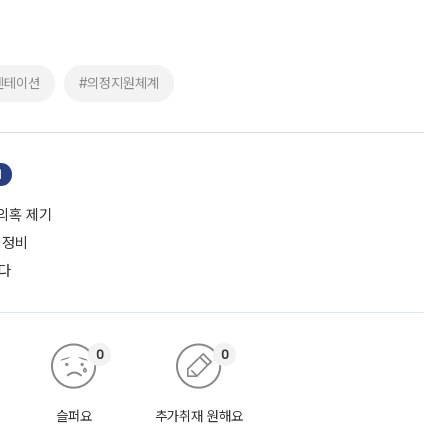
엔테이션
#의정지원체계
기
 의혹 제기
 정비
든다
0
0
슬퍼요
추가취재 원해요