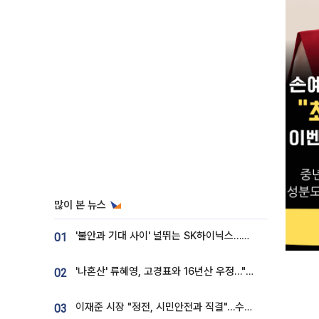
많이 본 뉴스
'불안과 기대 사이' 널뛰는 SK하이닉스…증권가 "HBM4·LTA 기반 펀터멘털 견고"
01
'나혼산' 류혜영, 고경표와 16년산 우정…"자취방서 부모님과 마주쳐"
02
이재준 시장 "정전, 시민안전과 직결"…수원시 비상대응체계 가동
03