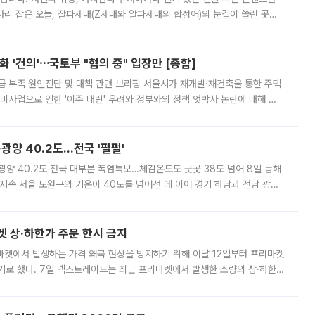
'가 자리 잡은 오늘, 잘파세대(Z세대와 알파세대의 합성어)의 눈길이 쏠린 곳은
리는 공연장. 응원봉만큼이나 눈에 띄는 게 있습니다. 공연이 시작되기
 '건의'⋯국토부 "협의 중" 입장만 [종합]
급 부족 원인진단 및 대책 관련 브리핑 서울시가 재개발·재건축을 통한 주택
비사업으로 인한 '이주 대란' 우려와 정부와의 정책 엇박자 논란에 대해 정
실장은 2031년까지 31만 가구 착공 목표에 차질이 없다는 입장이나,
·광양 40.2도…전국 '펄펄'
·광양 40.2도 전국 대부분 폭염특보…체감온도도 곳곳 38도 넘어 8일 동해
지속 서울 노원구의 기온이 40도를 넘어선 데 이어 경기 하남과 전남 광양
. 전국 대부분 지역에 폭염특보가 내려진 가운데 곳곳에서 39~40도 안팎
켓 상·하한가 주문 한시 금지
마켓에서 발생하는 가격 왜곡 현상을 방지하기 위해 이달 12일부터 프리마켓
기로 했다. 7일 넥스트레이드는 최근 프리마켓에서 발생한 소량의 상·하한
, 주문 오류로 인한 가격 급등락을 최소화하기 위한 비상 대응방안을 발표