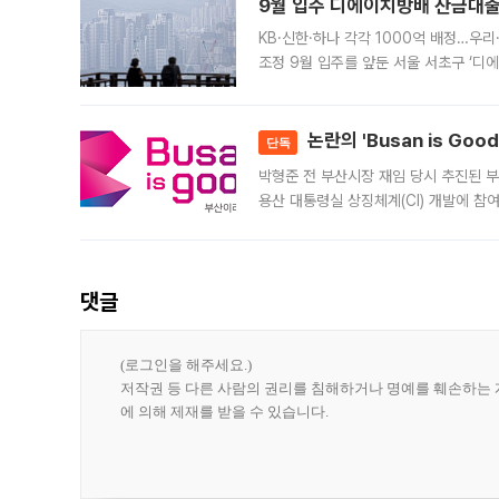
9월 입주 디에이치방배 잔금대출
KB·신한·하나 각각 1000억 배정…우
조정 9월 입주를 앞둔 서울 서초구 ‘디
은행과 NH농협은행도 대출 취급을 검토
민은행
논란의 'Busan is Go
단독
박형준 전 부산시장 재임 당시 추진된 부산
용산 대통령실 상징체계(CI) 개발에 참
도시브랜드 사업이 공개 이후 시민 공감
댓글