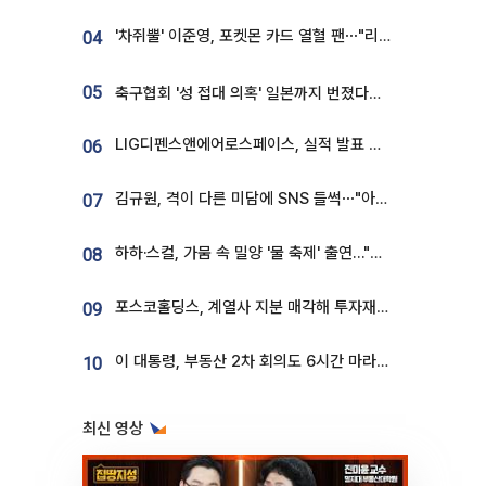
'차쥐뿔' 이준영, 포켓몬 카드 열혈 팬⋯"리셀러 처단할 것"
04
05
축구협회 '성 접대 의혹' 일본까지 번졌다…日 심판 실명 공개
LIG디펜스앤에어로스페이스, 실적 발표 후 급락→반등⋯증권가 “28년까지 튼튼”
06
김규원, 격이 다른 미담에 SNS 들썩⋯"아이 속옷 빨고 졸업식도 참석"
07
하하·스컬, 가뭄 속 밀양 '물 축제' 출연…"출연료 전액 기부"
08
포스코홀딩스, 계열사 지분 매각해 투자재원 2.5조 확보
09
이 대통령, 부동산 2차 회의도 6시간 마라톤…"기존 사고 벗어나 과감히 실천"
10
최신 영상