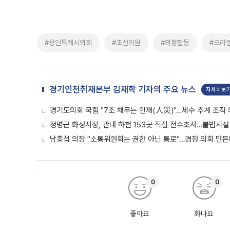
#용인특례시의회
#초선의원
#의정활동
#오리
경기인천취재본부 김재학 기자의 주요 뉴스
자세히보
경기도의회 국힘 "7조 채무는 인재(人災)"…세수 추계 조작
정명근 화성시장, 관내 하천 153곳 직접 전수조사…불법시설
남종섭 의장 "소통위원회는 권한 아닌 통로"…경청 의회 만
0
0
좋아요
화나요