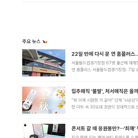
주요 뉴스
22일 만에 다시 문 연 홈플러스
서울월드컵경기장점 67명 출근해 재개점 
연 홈플러스 서울월드컵경기장점. 7일 
우유, 과일 같은 신선식품이 차근차근 자
입추매직 '불발', 처서매직은 올
“와 이제 시원한 거 같아” 단체 ‘뇌손상
한 더위 속 30도대 초반이 상대적으로
지역에 있었습니다. 7월 말에는 서풍과
콘서트 갈 때 응원봉만?⋯'최애'
지금 화제 되는 패션·뷰티 트렌드를 소개