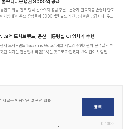
 풀린다…은행권 3000억 공급
리·농협도 취급 검토 당국 실수요자 공급 주문…분양가·필요자금 반영해 한도
에이치방배’에 주요 은행들이 3000억원 규모의 잔금대출을 공급한다. 우리
하고 있어 향후 공급 규모가 늘어날 전망이다. 7일 금융권에 따르면 KB국
od'…8억 도시브랜드, 용산 대통령실 CI 업체가 수행
시 도시브랜드 ‘Busan is Good’ 개발 사업의 수행기관이 윤석열 정부
여했던 디자인 전문업체 피앤(P&)인 것으로 확인됐다. 8억 원이 투입된 부산
 부족과 디자인 정체성 논란에 휩싸였던 만큼, 사업 선정 과정과 결과물에
0 / 300