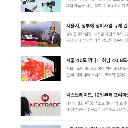
따라 제품을 사는 '디토(Ditto) 소비
어디일까요? 아이돌 콘서트 시작을 기다
서울시, 정부에 정비사업 규제 완화
명노준 주택실장, 재개발·재건축 주택공
공급 확대 방침을 거듭 강조한 가운데 정
면 반박하고 나섰다. 명노준 서울시 주택
서울 40도 찍더니 하남 40.8도
서울ㆍ노원 40.2도 이어 하남 40.8도
안 비 시작·내륙 소나기…무더위·열대야 
에서도 40도를 웃도는 기온이 관측됐다
의 극심한
넥스트레이드, 12일부터 프리마
대체거래소(ATS) 넥스트레이드가 프리
내 상·하한가 주문을 한시적으로 금지하
가 체결 사례와 관련해 설명자료를 내고