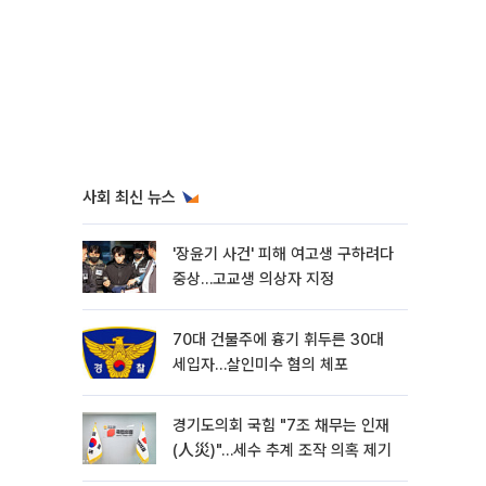
사회 최신 뉴스
'장윤기 사건' 피해 여고생 구하려다
중상…고교생 의상자 지정
70대 건물주에 흉기 휘두른 30대
세입자…살인미수 혐의 체포
경기도의회 국힘 "7조 채무는 인재
(人災)"…세수 추계 조작 의혹 제기