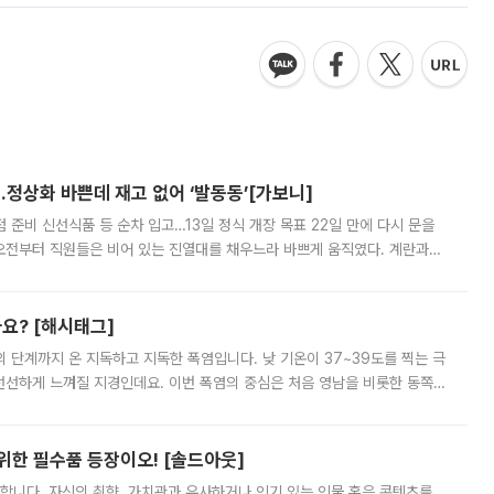
…정상화 바쁜데 재고 없어 ‘발동동’[가보니]
준비 신선식품 등 순차 입고…13일 정식 개장 목표 22일 만에 다시 문을
오전부터 직원들은 비어 있는 진열대를 채우느라 바쁘게 움직였다. 계란과
리를 잡기 시작했지만, 매장 곳곳엔 여전히 텅 빈 매대가 먼저 눈에 들어왔
까요? [해시태그]
’의 단계까지 온 지독하고 지독한 폭염입니다. 낮 기온이 37~39도를 찍는 극
 선선하게 느껴질 지경인데요. 이번 폭염의 중심은 처음 영남을 비롯한 동쪽
 북서풍이 산맥을 넘어 영남 쪽으로 내려오면서 뜨겁고 건조해졌는데요.
 위한 필수품 등장이오! [솔드아웃]
합니다. 자신의 취향, 가치관과 유사하거나 인기 있는 인물 혹은 콘텐츠를