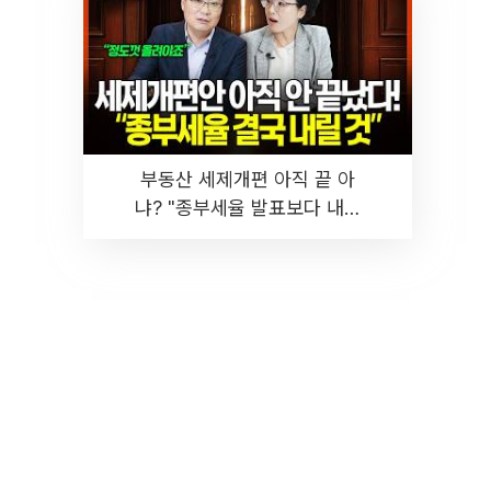
부동산 세제개편 아직 끝 아
냐? "종부세율 발표보다 내릴
것" 장기거주·양도세 전망 I 집
땅지성 I 김인만, 진미윤