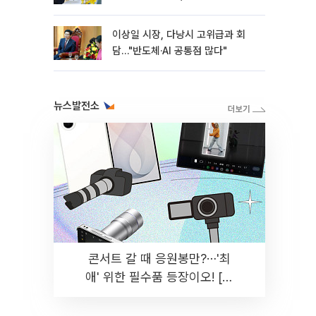
이상일 시장, 다낭시 고위급과 회
담…"반도체·AI 공통점 많다"
뉴스발전소
콘서트 갈 때 응원봉만?⋯'최
애' 위한 필수품 등장이오! [솔
드아웃]