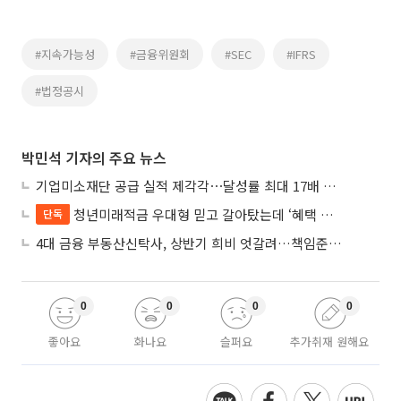
#지속가능성
#금융위원회
#SEC
#IFRS
#법정공시
박민석 기자의 주요 뉴스
기업미소재단 공급 실적 제각각⋯달성률 최대 17배 차이
청년미래적금 우대형 믿고 갈아탔는데 ‘혜택 반토막’…심사 오류에 가입자 혼선
단독
4대 금융 부동산신탁사, 상반기 희비 엇갈려…책임준공 손실 반영 시점이 갈랐다
0
0
0
0
좋아요
화나요
슬퍼요
추가취재 원해요