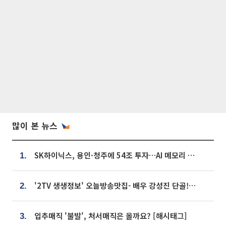
많이 본 뉴스
SK하이닉스, 용인·청주에 54조 투자…AI 메모리 생산기지 키운다
1.
'2TV 생생정보' 오늘방송맛집- 배우 강성진 단골! 쌀국수ㆍ푸팟퐁 커리 맛집 '블○○○'
2.
입추매직 '불발', 처서매직은 올까요? [해시태그]
3.