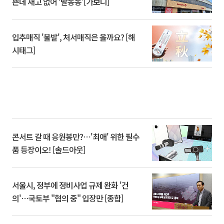
쁜데 재고 없어 ‘발동동’[가보니]
입추매직 '불발', 처서매직은 올까요? [해
시태그]
콘서트 갈 때 응원봉만?⋯'최애' 위한 필수
품 등장이오! [솔드아웃]
서울시, 정부에 정비사업 규제 완화 '건
의'⋯국토부 "협의 중" 입장만 [종합]