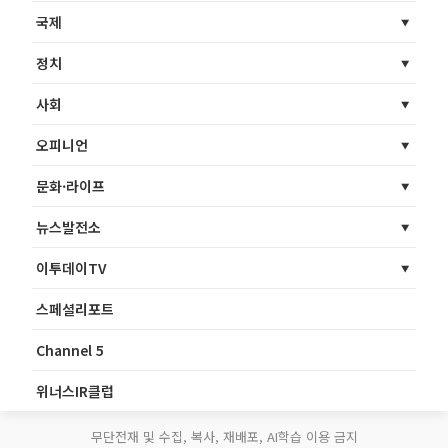
국제
정치
사회
오피니언
문화·라이프
뉴스발전소
이투데이TV
스페셜리포트
Channel 5
위너스IR클럽
무단전재 및 수집, 복사, 재배포, AI학습 이용 금지