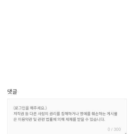
댓글
0 / 300