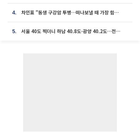
차인표 "동생 구강암 투병…떠나보낼 때 가장 힘들었다”
4.
서울 40도 찍더니 하남 40.8도·광양 40.2도…전국 '펄펄'
5.