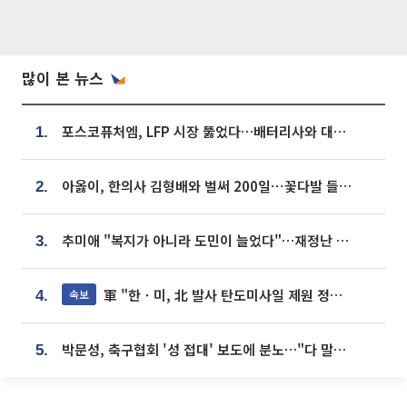
많이 본 뉴스
포스코퓨처엠, LFP 시장 뚫었다…배터리사와 대규모 장기 공급 합의
1.
아옳이, 한의사 김형배와 벌써 200일⋯꽃다발 들고 "프러포즈 아냐"
2.
추미애 "복지가 아니라 도민이 늘었다"…재정난 책임론 정면돌파
3.
軍 "한ㆍ미, 北 발사 탄도미사일 제원 정밀분석 중"
속보
4.
박문성, 축구협회 '성 접대' 보도에 분노…"다 말아먹으려고 작정했나"
5.