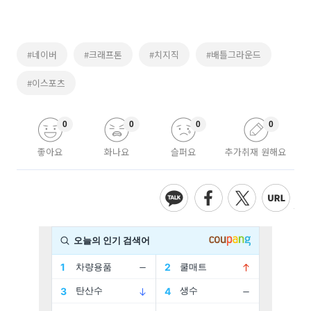
#네이버
#크래프톤
#치지직
#배틀그라운드
#이스포츠
0
0
0
0
좋아요
화나요
슬퍼요
추가취재 원해요