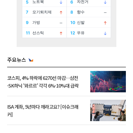
주요뉴스
코스피, 4% 하락에 6270선 마감…삼전
·SK하닉 '와르르' 각각 6%·10%대 급락
ISA 계좌, 5년마다 깨라고요? [이슈크래
커]