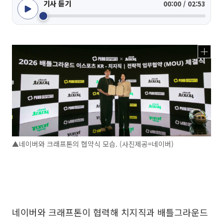
기사 듣기
00:00 / 02:53
▲네이버와 크래프톤의 협약식 모습. (사진제공=네이버)
네이버와 크래프톤이 협력해 치지직과 배틀그라운드