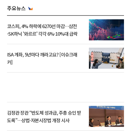
주요뉴스
코스피, 4% 하락에 6270선 마감…삼전
·SK하닉 '와르르' 각각 6%·10%대 급락
ISA 계좌, 5년마다 깨라고요? [이슈크래
커]
김정관 장관 “반도체 성과급, 주총 승인 받
도록”…상법·자본시장법 개정 시사