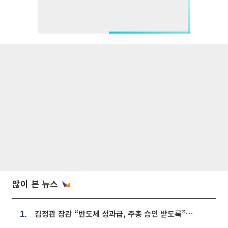
많이 본 뉴스
김정관 장관 “반도체 성과급, 주총 승인 받도록”…상법·자본시장법 개정 시사
1.