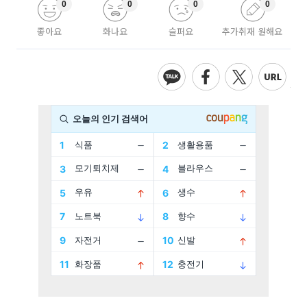
0
0
0
0
좋아요
화나요
슬퍼요
추가취재 원해요