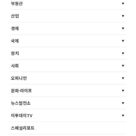
부동산
산업
경제
국제
정치
사회
오피니언
문화·라이프
뉴스발전소
이투데이TV
스페셜리포트