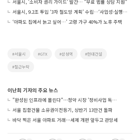
서울시, '소비자 권리 가이드' 발간… "무료 법률 상담 지원"
서울시, 9.2조 투입 ‘3차 철도망 계획’ 수립…‘사업성·실행력’ 높여 조기 착공 사활
‘아파도 집에서 늙고 싶어…’ 고령 가구 40%가 노후 주택
#서울시
#GTX
#삼성역
#현대건설
#철근누락
이난희 기자의 주요 뉴스
"완성된 인프라에 몰린다"⋯청약 시장 '정비사업 독주' 42배 격차
서울 집합건물 소유권이전등기, 상반기 13만건 돌파
바닥 찍은 서울 아파트 거래⋯세제 개편 앞두고 관망세