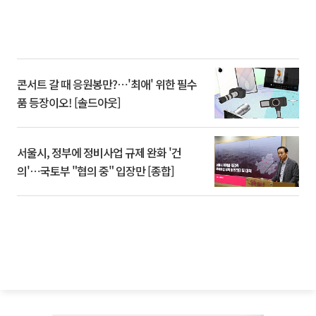
콘서트 갈 때 응원봉만?⋯'최애' 위한 필수
품 등장이오! [솔드아웃]
서울시, 정부에 정비사업 규제 완화 '건
의'⋯국토부 "협의 중" 입장만 [종합]