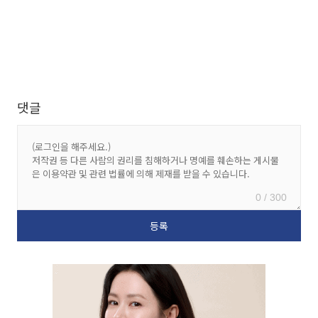
댓글
0 / 300