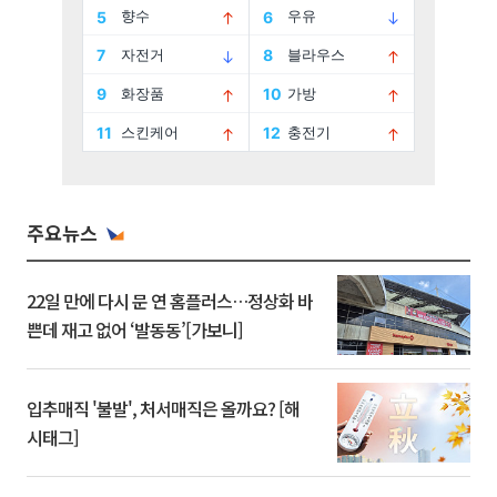
주요뉴스
22일 만에 다시 문 연 홈플러스…정상화 바
쁜데 재고 없어 ‘발동동’[가보니]
입추매직 '불발', 처서매직은 올까요? [해
시태그]