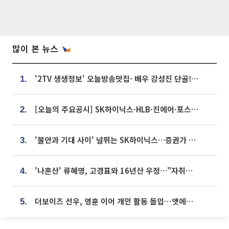
많이 본 뉴스
'2TV 생생정보' 오늘방송맛집- 배우 강성진 단골! 쌀국수ㆍ푸팟퐁 커리 맛집 '블○○○'
1.
[오늘의 주요공시] SK하이닉스·HLB·진에어·포스코홀딩스·네이버·대우건설 등
2.
'불안과 기대 사이' 널뛰는 SK하이닉스…증권가 "HBM4·LTA 기반 펀터멘털 견고"
3.
'나혼산' 류혜영, 고경표와 16년산 우정…"자취방서 부모님과 마주쳐"
4.
더보이즈 선우, 영훈 이어 개인 활동 돌입⋯앳에어리어와 전속계약
5.