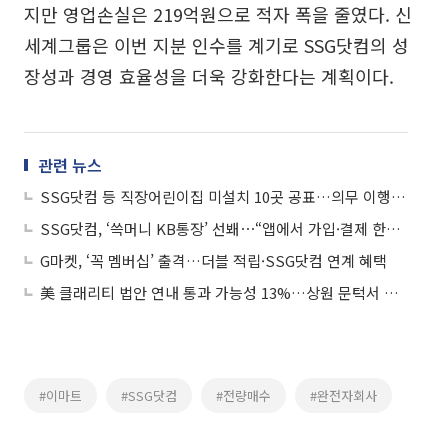
지만 영업손실은 219억원으로 적자 폭을 줄였다. 신
세계그룹은 이번 지분 인수를 계기로 SSG닷컴의 성
장성과 경영 효율성을 더욱 강화한다는 계획이다.
관련 뉴스
SSG닷컴 등 직장어린이집 미설치 10곳 공표…의무 이행률 94.9%
SSG닷컴, ‘쓱머니 KB통장’ 선봬⋯“앱에서 가입·결제 한번에”
G마켓, ‘꼭 멤버십’ 출격…더블 적립·SSG닷컴 연계 혜택
美 클래리티 법안 연내 통과 가능성 13%…상원 문턱서 제동
#이마트
#SSG닷컴
#전량매수
#완전자회사