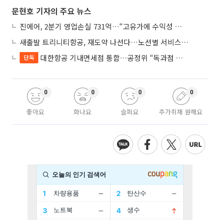
문현호 기자의 주요 뉴스
진에어, 2분기 영업손실 731억…“고유가에 수익성 악화”
새출발 트리니티항공, 재도약 나선다…노선별 서비스 차별화
대한항공 기내면세점 통합…공정위 “독과점 여부 따진다”
단독
0
0
0
0
좋아요
화나요
슬퍼요
추가취재 원해요