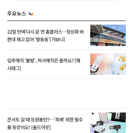
주요뉴스
22일 만에 다시 문 연 홈플러스…정상화 바
쁜데 재고 없어 ‘발동동’[가보니]
입추매직 '불발', 처서매직은 올까요? [해
시태그]
콘서트 갈 때 응원봉만?⋯'최애' 위한 필수
품 등장이오! [솔드아웃]