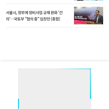
서울시, 정부에 정비사업 규제 완화 '건
의'⋯국토부 "협의 중" 입장만 [종합]