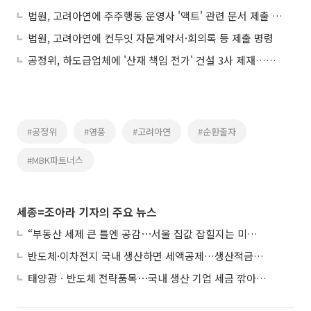
법원, 고려아연에 주주행동 운영사 '액트' 관련 문서 제출 명령
법원, 고려아연에 컨두잇 자문계약서·회의록 등 제출 명령
공정위, 하도급업체에 '산재 책임 전가' 건설 3사 제재…과징금 7.3억
#공정위
#영풍
#고려아연
#순환출자
#MBK파트너스
세종=조아라 기자의 주요 뉴스
“부동산 세제 큰 틀엔 공감⋯서울 집값 잡힐지는 미지수”
반도체·이차전지 국내 생산하면 세액공제…생산적금융 ISA 신설
태양광ㆍ반도체 전략품목⋯국내 생산 기업 세금 깎아준다