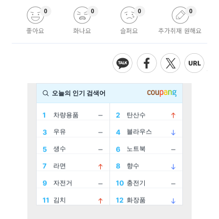
0
0
0
0
좋아요
화나요
슬퍼요
추가취재 원해요