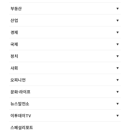
부동산
산업
경제
국제
정치
사회
오피니언
문화·라이프
뉴스발전소
이투데이TV
스페셜리포트