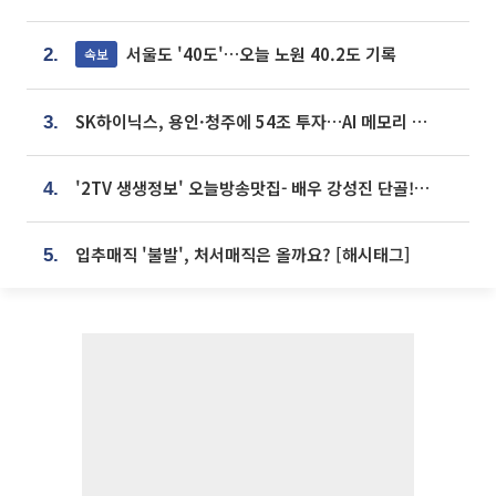
서울도 '40도'…오늘 노원 40.2도 기록
속보
2.
SK하이닉스, 용인·청주에 54조 투자…AI 메모리 생산기지 키운다
3.
'2TV 생생정보' 오늘방송맛집- 배우 강성진 단골! 쌀국수ㆍ푸팟퐁 커리 맛집 '블○○○'
4.
입추매직 '불발', 처서매직은 올까요? [해시태그]
5.