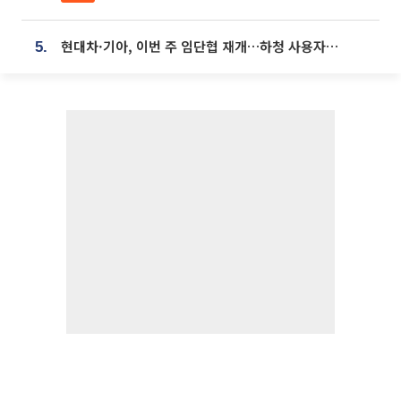
현대차·기아, 이번 주 임단협 재개…하청 사용자성 재심도 ‘변수’
5.