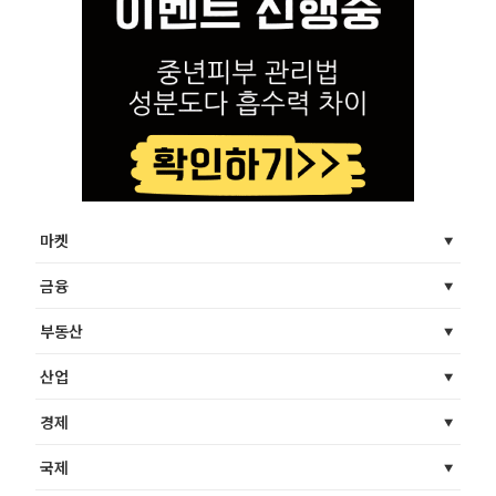
마켓
금융
부동산
산업
경제
국제