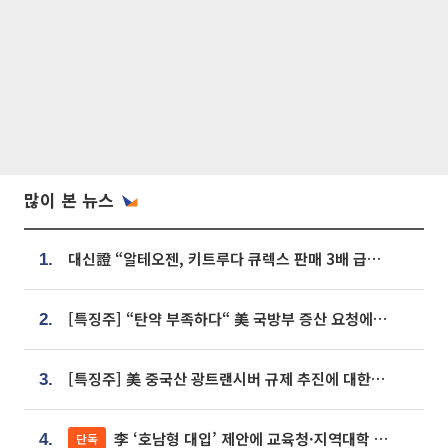
많이 본 뉴스
대신證 “알테오젠, 키트루다 큐렉스 판매 3배 급증…목표가 41만원 상향”
1.
[특징주] “탄약 부족하다“ 美 국방부 증산 요청에⋯국내 방산주 급등세
2.
[특징주] 美 중국산 광트랜시버 규제 추진에 대한광통신 등 광통신株 강세
3.
李 ‘호남형 대입’ 제안에 교육청·지역대학 서·논술형 입시 연계 '착수'
단독
4.