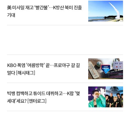
美 미사일 재고 ‘빨간불’…K방산 북미 진출
기대
KBO 폭염 '여름방학' 끝…프로야구 갈 길
멀다 [해시태그]
빅뱅 컴백하고 튜이드 데뷔하고⋯K팝 '몇
세대'세요? [엔터로그]