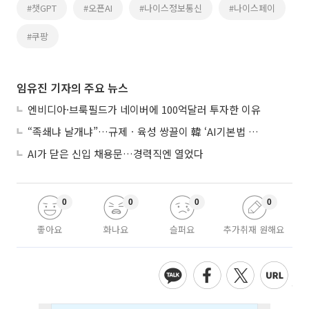
#챗GPT
#오픈AI
#나이스정보통신
#나이스페이
#쿠팡
임유진 기자의 주요 뉴스
엔비디아·브룩필드가 네이버에 100억달러 투자한 이유
“족쇄냐 날개냐”…규제ㆍ육성 쌍끌이 韓 ‘AI기본법 개정안’ 오늘 시행
AI가 닫은 신입 채용문…경력직엔 열었다
0
0
0
0
좋아요
화나요
슬퍼요
추가취재 원해요