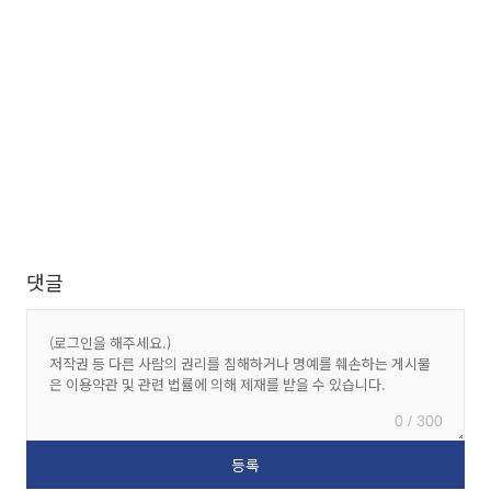
댓글
0 / 300