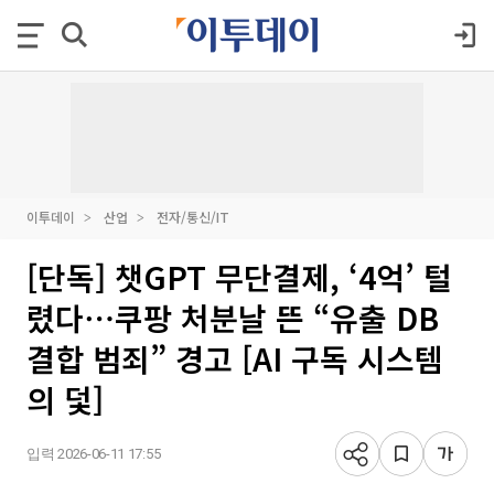
이투데이
산업
전자/통신/IT
[단독] 챗GPT 무단결제, ‘4억’ 털
렸다⋯쿠팡 처분날 뜬 “유출 DB
결합 범죄” 경고 [AI 구독 시스템
의 덫]
입력 2026-06-11 17:55