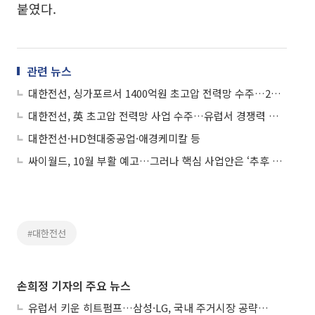
붙였다.
관련 뉴스
대한전선, 싱가포르서 1400억원 초고압 전력망 수주…2년간 누적 1조원
대한전선, 英 초고압 전력망 사업 수주…유럽서 경쟁력 재입증
대한전선·HD현대중공업·애경케미칼 등
싸이월드, 10월 부활 예고…그러나 핵심 사업안은 ‘추후 공개’
#대한전선
손희정 기자의 주요 뉴스
유럽서 키운 히트펌프…삼성·LG, 국내 주거시장 공략 ‘속도’