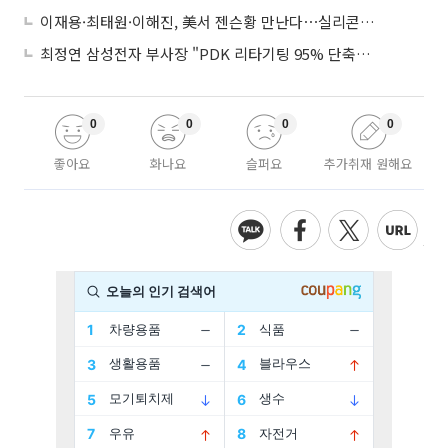
이재용·최태원·이해진, 美서 젠슨황 만난다⋯실리콘밸리 집결하는 AI리더
최정연 삼성전자 부사장 "PDK 리타기팅 95% 단축…에이전트 AI 시범 활용"
0
0
0
0
좋아요
화나요
슬퍼요
추가취재 원해요