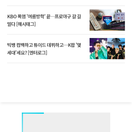
KBO 폭염 '여름방학' 끝…프로야구 갈 길
멀다 [해시태그]
빅뱅 컴백하고 튜이드 데뷔하고⋯K팝 '몇
세대'세요? [엔터로그]