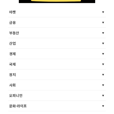
마켓
금융
부동산
산업
경제
국제
정치
사회
오피니언
문화·라이프