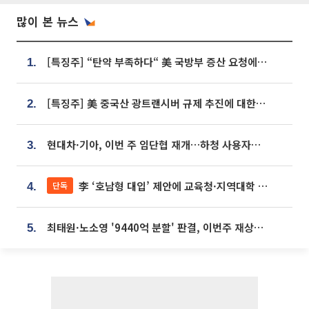
많이 본 뉴스
[특징주] “탄약 부족하다“ 美 국방부 증산 요청에⋯국내 방산주 급등세
1.
[특징주] 美 중국산 광트랜시버 규제 추진에 대한광통신 등 광통신株 강세
2.
현대차·기아, 이번 주 임단협 재개…하청 사용자성 재심도 ‘변수’
3.
李 ‘호남형 대입’ 제안에 교육청·지역대학 서·논술형 입시 연계 '착수'
단독
4.
최태원·노소영 '9440억 분할' 판결, 이번주 재상고 여부 주목
5.