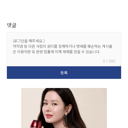
댓글
0 / 300