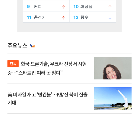
주요뉴스
한국 드론기술, 우크라 전장서 시험
단독
중…“스타트업 여러 곳 참여”
美 미사일 재고 ‘빨간불’…K방산 북미 진출
기대