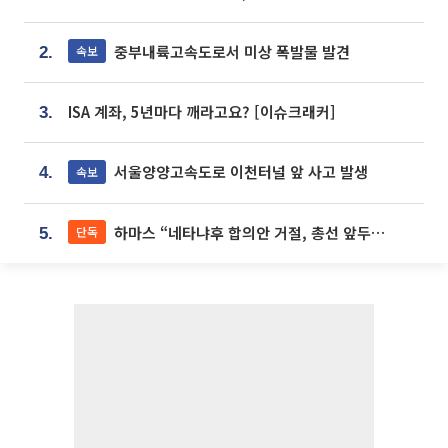
중부내륙고속도로서 미상 폭발물 발견
속보
2.
ISA 계좌, 5년마다 깨라고요? [이슈크래커]
3.
서울양양고속도로 이천터널 앞 사고 발생
속보
4.
하마스 “네타냐후 합의안 거절, 총선 앞두고 시간 끌기”
단독
5.