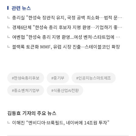
관련 뉴스
총리실 "한성숙 장관직 유지, 국정 공백 최소화…법적 문제 없어"
경제6단체 "한성숙 총리 후보자 지명 환영…기업하기 좋은 환경 기대"
여벤협 "한성숙 총리 지명 환영...여성 벤처·스타트업에 큰 희망"
블랙록 토큰화 MMF, 유럽 시장 진출∙∙∙스테이블코인 확장
#한성숙총리후보
#중기부
#인공지능스마트제조
#중소벤처기업부
#식품산업AI전환
김동효 기자의 주요 뉴스
이해진 “엔비디아·브룩필드, 네이버에 14조원 투자”