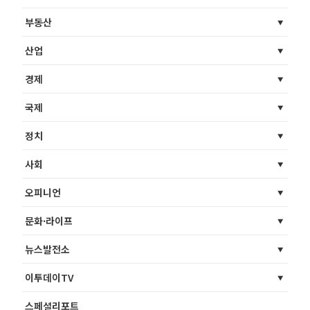
부동산
산업
경제
국제
정치
사회
오피니언
문화·라이프
뉴스발전소
이투데이TV
스페셜리포트