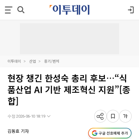
이투데이
산업
중기/벤처
현장 챙긴 한성숙 총리 후보…“식
품산업 AI 기반 제조혁신 지원”[종
합]
수정 2026-06-10 18:19
김동효 기자
구글 선호매체 추가