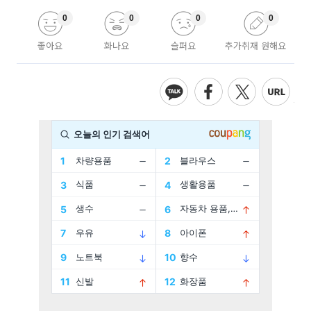
0
0
0
0
좋아요
화나요
슬퍼요
추가취재 원해요