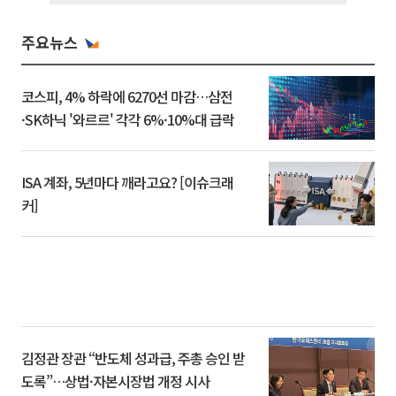
주요뉴스
코스피, 4% 하락에 6270선 마감…삼전
·SK하닉 '와르르' 각각 6%·10%대 급락
ISA 계좌, 5년마다 깨라고요? [이슈크래
커]
김정관 장관 “반도체 성과급, 주총 승인 받
도록”…상법·자본시장법 개정 시사