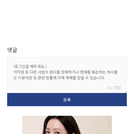
댓글
0 / 300