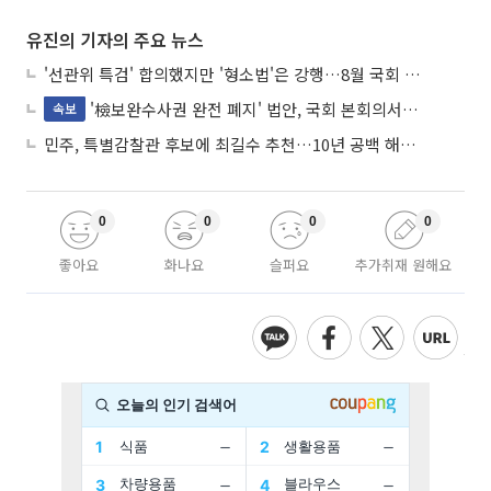
유진의 기자의 주요 뉴스
'선관위 특검' 합의했지만 '형소법'은 강행…8월 국회 '입법 2차전' 예고
'檢보완수사권 완전 폐지' 법안, 국회 본회의서 민주당 주도 통과
속보
민주, 특별감찰관 후보에 최길수 추천…10년 공백 해소 속도
0
0
0
0
좋아요
화나요
슬퍼요
추가취재 원해요