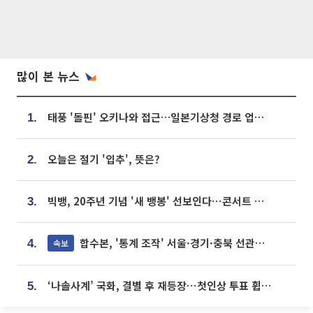
많이 본 뉴스
태풍 '돌핀' 오키나와 접근…일본기상청 경로 업데이트
1.
오늘은 절기 '입추', 뜻은?
2.
빅뱅, 20주년 기념 '새 뱅봉' 선보인다⋯콘서트 앞두고 팝업 개최
3.
합수본, '통계 조작' 서울·경기·충북 선관위 등 추가 압수수색
속보
4.
‘나솔사계’ 국화, 결별 후 재등장⋯첫인상 투표 휩쓸고 ‘인기녀’ 등극
5.