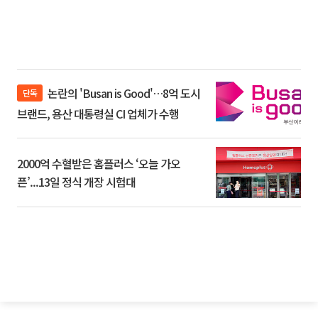
논란의 'Busan is Good'…8억 도시
단독
브랜드, 용산 대통령실 CI 업체가 수행
2000억 수혈받은 홈플러스 ‘오늘 가오
픈’...13일 정식 개장 시험대