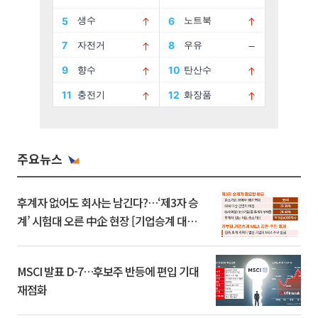
주요뉴스
후계자 없어도 회사는 남긴다?…‘제3자 승
계’ 시험대 오른 中企 현장 [기업승계 대전
환]
MSCI 발표 D-7…후보주 반등에 편입 기대
재점화