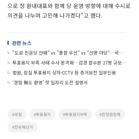
으로 정 원내대표와 함께 당 운영 방향에 대해 수시로
의견을 나누며 고민해 나가겠다"고 했다.
관련 뉴스
"도로 친윤당 안돼" vs "통합 우선" vs "선명 야당"…국힘 원내대표 3파전 격돌
투표용지 부족 사태 수사 본격화…검경 합수본 27명 규모 출범
법원, 잠실 투표용지 상자·CCTV 등 증거보전 일부인용
‘경험 無도 환영’ 첫 일자리 도전 설명서
#국힘
#투표용지
#투표용지부족
#참정권침해
#전국재선거