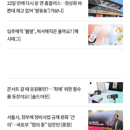
22일 만에 다시 문 연 홈플러스…정상화 바
쁜데 재고 없어 ‘발동동’[가보니]
입추매직 '불발', 처서매직은 올까요? [해
시태그]
콘서트 갈 때 응원봉만?⋯'최애' 위한 필수
품 등장이오! [솔드아웃]
서울시, 정부에 정비사업 규제 완화 '건
의'⋯국토부 "협의 중" 입장만 [종합]