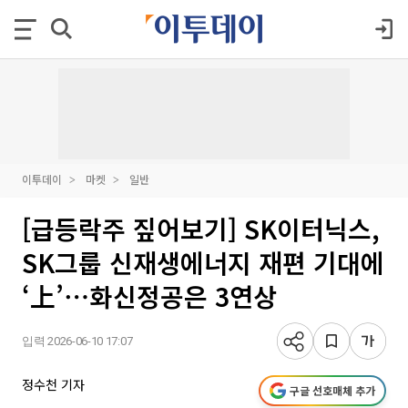
이투데이
마켓
일반
[급등락주 짚어보기] SK이터닉스,
SK그룹 신재생에너지 재편 기대에
‘上’⋯화신정공은 3연상
입력 2026-06-10 17:07
정수천 기자
구글 선호매체 추가