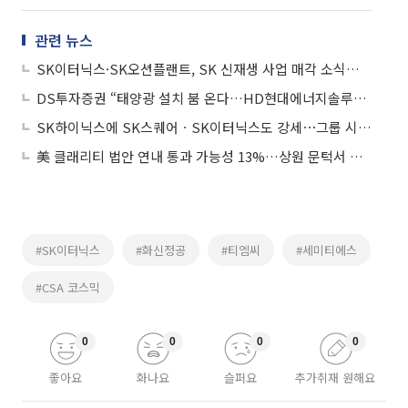
관련 뉴스
SK이터닉스·SK오션플랜트, SK 신재생 사업 매각 소식에 동반 강세
DS투자증권 “태양광 설치 붐 온다…HD현대에너지솔루션ㆍSK이터닉스 최선호주”
SK하이닉스에 SK스퀘어ㆍSK이터닉스도 강세⋯그룹 시총 4달 만에 2배↑
美 클래리티 법안 연내 통과 가능성 13%…상원 문턱서 제동
#SK이터닉스
#화신정공
#티엠씨
#세미티에스
#CSA 코스믹
0
0
0
0
좋아요
화나요
슬퍼요
추가취재 원해요