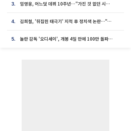
임영웅, 어느덧 데뷔 10주년⋯"가진 것 없던 시절, 내 앞엔 20명의 팬뿐"
3.
김희철, '뒤집힌 태극기' 지적 후 정치색 논란…"좌우 떠나 우리나라 국기"
4.
놀란 감독 '오디세이', 개봉 4일 만에 100만 돌파⋯'왕사남' 보다 빠르다
5.