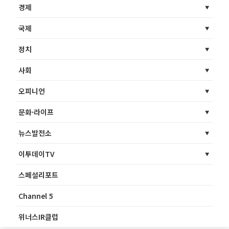
경제
국제
정치
사회
오피니언
문화·라이프
뉴스발전소
이투데이TV
스페셜리포트
Channel 5
위너스IR클럽