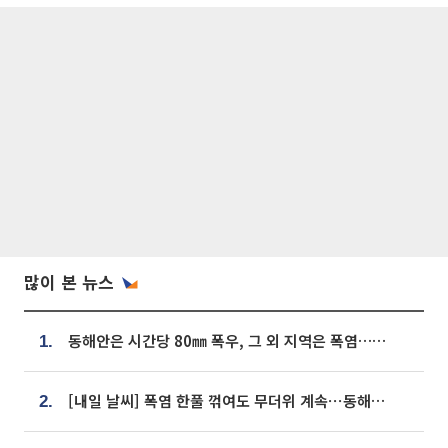
많이 본 뉴스
동해안은 시간당 80㎜ 폭우, 그 외 지역은 폭염…‘극과 극 날씨’
1.
[내일 날씨] 폭염 한풀 꺾여도 무더위 계속⋯동해안 이틀 연속 비
2.