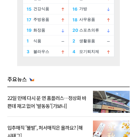
주요뉴스
22일 만에 다시 문 연 홈플러스…정상화 바
쁜데 재고 없어 ‘발동동’[가보니]
입추매직 '불발', 처서매직은 올까요? [해
시태그]