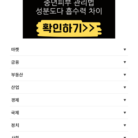
마켓
금융
부동산
산업
경제
국제
정치
사회