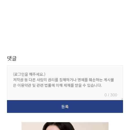
댓글
0 / 300