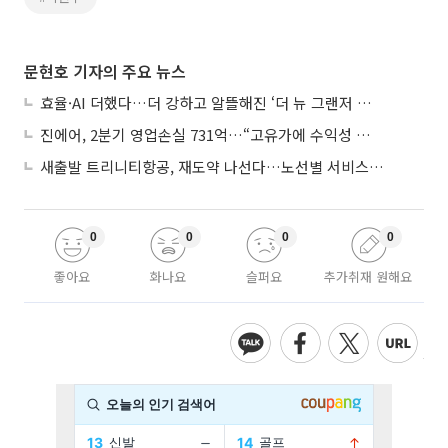
문현호 기자의 주요 뉴스
효율·AI 더했다…더 강하고 알뜰해진 ‘더 뉴 그랜저 하이브리드’
진에어, 2분기 영업손실 731억…“고유가에 수익성 악화”
새출발 트리니티항공, 재도약 나선다…노선별 서비스 차별화
0
0
0
0
좋아요
화나요
슬퍼요
추가취재 원해요