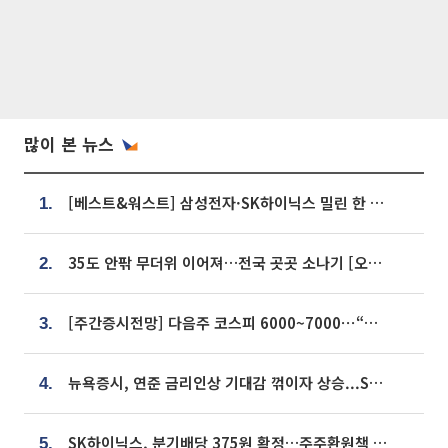
많이 본 뉴스
[베스트&워스트] 삼성전자·SK하이닉스 밀린 한 주…상상인증권은 85% 급등
1.
35도 안팎 무더위 이어져…전국 곳곳 소나기 [오늘 날씨]
2.
[주간증시전망] 다음주 코스피 6000~7000⋯“外人 수급은 정책이 변수”
3.
뉴욕증시, 연준 금리인상 기대감 꺾이자 상승...S&P500 사상 최고치 [종합]
4.
SK하이닉스, 분기배당 375원 확정…주주환원책 9월로 앞당겨 발표
5.