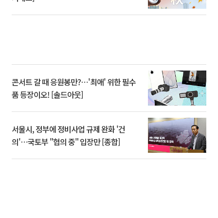
콘서트 갈 때 응원봉만?⋯'최애' 위한 필수
품 등장이오! [솔드아웃]
서울시, 정부에 정비사업 규제 완화 '건
의'⋯국토부 "협의 중" 입장만 [종합]