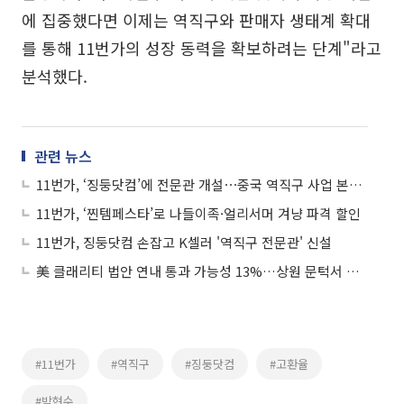
에 집중했다면 이제는 역직구와 판매자 생태계 확대
를 통해 11번가의 성장 동력을 확보하려는 단계"라고
분석했다.
관련 뉴스
11번가, ‘징둥닷컴’에 전문관 개설⋯중국 역직구 사업 본격화
11번가, ‘찐템페스타’로 나들이족·얼리서머 겨냥 파격 할인
11번가, 징둥닷컴 손잡고 K셀러 '역직구 전문관' 신설
美 클래리티 법안 연내 통과 가능성 13%…상원 문턱서 제동
#11번가
#역직구
#징둥닷컴
#고환율
#박현수