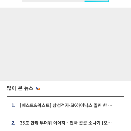
많이 본 뉴스
[베스트&워스트] 삼성전자·SK하이닉스 밀린 한 주…상상인증권은 85% 급등
1.
35도 안팎 무더위 이어져…전국 곳곳 소나기 [오늘 날씨]
2.