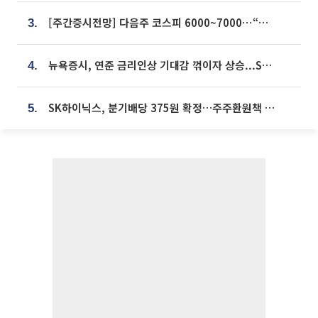
[주간증시전망] 다음주 코스피 6000~7000⋯“外人 수급은 정책이 변수”
3.
뉴욕증시, 연준 금리인상 기대감 꺾이자 상승...S&P500 사상 최고치 [종합]
4.
SK하이닉스, 분기배당 375원 확정…주주환원책 9월로 앞당겨 발표
5.