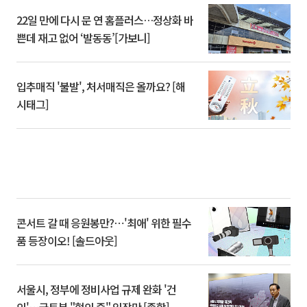
22일 만에 다시 문 연 홈플러스…정상화 바
쁜데 재고 없어 ‘발동동’[가보니]
입추매직 '불발', 처서매직은 올까요? [해
시태그]
콘서트 갈 때 응원봉만?⋯'최애' 위한 필수
품 등장이오! [솔드아웃]
서울시, 정부에 정비사업 규제 완화 '건
의'⋯국토부 "협의 중" 입장만 [종합]