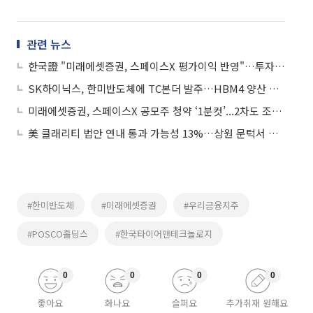
관련 뉴스
한국證 "미래에셋증권, 스페이스X 평가이익 반영"…투자의견은 중립
SK하이닉스, 한미반도체에 TC본더 발주…HBM4 양산 확대 속도
미래에셋증권, 스페이스X 공모주 청약 ‘1분컷’...2차도 조기 완판
美 클래리티 법안 연내 통과 가능성 13%…상원 문턱서 제동
#한미반도체
#미래에셋증권
#우리금융지주
#POSCO홀딩스
#한국타이어앤테크놀로지
0
0
0
0
좋아요
화나요
슬퍼요
추가취재 원해요