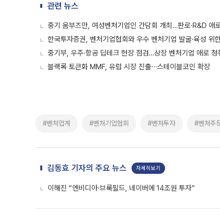
관련 뉴스
중기 옴부즈만, 여성벤처기업인 간담회 개최…판로·R&D 애
한국투자증권, 벤처기업협회와 우수 벤처기업 발굴·육성 위한
중기부, 우주·항공 딥테크 현장 점검…상장 벤처기업 애로 청
블랙록 토큰화 MMF, 유럽 시장 진출∙∙∙스테이블코인 확장
#벤처업계
#벤처기업협회
#벤처투자
#벤처주
김동효 기자의 주요 뉴스
자세히보기
이해진 “엔비디아·브룩필드, 네이버에 14조원 투자”