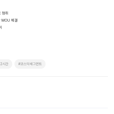
로 청취
 MOU 체결
취
52시간
#코스닥세그먼트