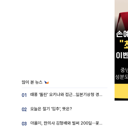
많이 본 뉴스
태풍 '돌핀' 오키나와 접근…일본기상청 경로 업데이트
01
오늘은 절기 '입추', 뜻은?
02
아옳이, 한의사 김형배와 벌써 200일⋯꽃다발 들고 "프러포즈 아냐"
03