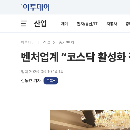
산업
재계
전자/통신/IT
자동차
중
이투데이
산업
중기/벤처
벤처업계 “코스닥 활성화 
입력 2026-06-10 14:14
김동효 기자
구독