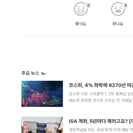
0
0
좋아요
화나요
주요 뉴스
코스피, 4% 하락에 6270선 마
코스피 시장 시가총액 1, 2위 종목인 
래소에 따르면 코스피 지수는 전 거래일 대
1.81% 내린 6478.75에 출발한 코
다. 이날 오전
ISA 계좌, 5년마다 깨라고요? 
생산적금융 ISA, 국내 투자 이자·배당