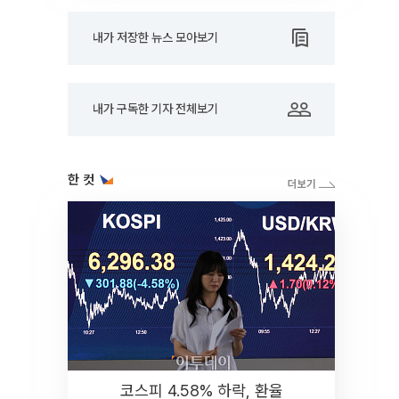
내가 저장한 뉴스 모아보기
내가 구독한 기자 전체보기
한 컷
코스피 4.58% 하락, 환율