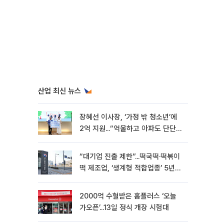
산업 최신 뉴스
장혜선 이사장, ‘가정 밖 청소년’에
2억 지원...“억울하고 아파도 단단해
지길”[현장]
“대기업 진출 제한”...떡국떡·떡볶이
떡 제조업, ‘생계형 적합업종’ 5년
연장
2000억 수혈받은 홈플러스 ‘오늘
가오픈’...13일 정식 개장 시험대