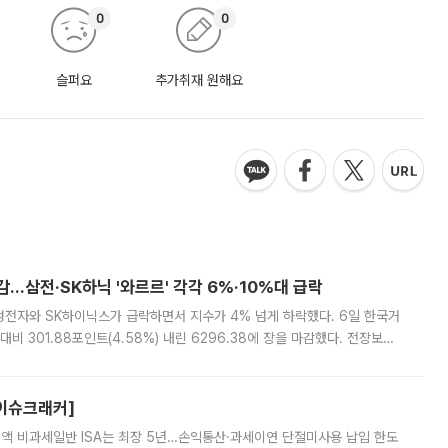
0
0
슬퍼요
추가취재 원해요
감…삼전·SK하닉 '와르르' 각각 6%·10%대 급락
삼성전자와 SK하이닉스가 급락하면서 지수가 4% 넘게 하락했다. 6일 한국거
비 301.88포인트(4.58%) 내린 6296.38에 장을 마감했다. 전장보다
스피는 장중 한때 6550.94까지 오르기도 했으나 6238.32까지 밀리기도 했
[이슈크래커]
 전액 비과세일반 ISA는 최장 5년…손익통산·과세이연 단절미사용 납입 한도