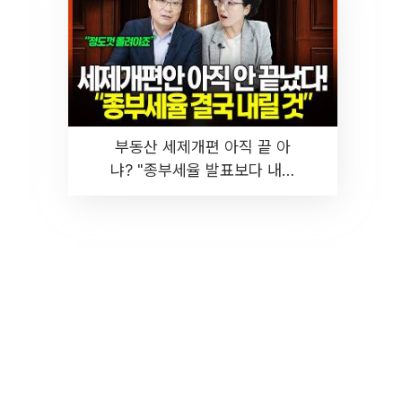
부동산 세제개편 아직 끝 아
냐? "종부세율 발표보다 내릴
것" 장기거주·양도세 전망 I 집
땅지성 I 김인만, 진미윤