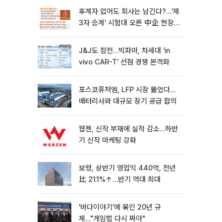
후계자 없어도 회사는 남긴다?…‘제
3자 승계’ 시험대 오른 中企 현장
[기업승계 대전환]
J&J도 참전…빅파마, 차세대 ‘in
vivo CAR-T’ 선점 경쟁 본격화
포스코퓨처엠, LFP 시장 뚫었다…
배터리사와 대규모 장기 공급 합의
웹젠, 신작 부재에 실적 감소…하반
기 신작 마케팅 강화
보령, 상반기 영업익 440억, 전년
比 21.1%↑…반기 역대 최대
'바다이야기'에 묶인 20년 규
제…"게임법 다시 짜야"