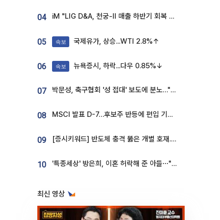
iM "LIG D&A, 천궁-II 매출 하반기 회복 전망…방산 톱픽 유지"
04
국제유가, 상승...WTI 2.8%↑
05
속보
뉴욕증시, 하락...다우 0.85%↓
06
속보
박문성, 축구협회 '성 접대' 보도에 분노…"다 말아먹으려고 작정했나"
07
MSCI 발표 D-7…후보주 반등에 편입 기대 재점화
08
[증시키워드] 반도체 충격 뚫은 개별 호재...포스코퓨처엠·에코프로·한화솔루션 '눈길'
09
'특종세상' 방은희, 이혼 허락해 준 아들⋯"너무 잘 커줬다" 오열
10
최신 영상