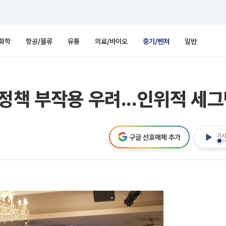
화학
항공/물류
유통
의료/바이오
중기/벤처
일반
정책 부작용 우려...인위적 세그
기사
구글 선호매체 추가