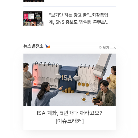
“보기만 하는 광고 끝“…화장품업
계, SNS 홍보도 ‘참여형 콘텐츠’로
변모[K뷰티 라방戰]
뉴스발전소
ISA 계좌, 5년마다 깨라고요?
[이슈크래커]