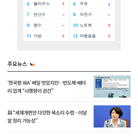
주요뉴스
‘한국판 IRA’ 베일 벗었지만…반도체·배터
리 업계 “시행령이 관건”
與 “세제개편안 다양한 목소리 수렴…이달
말 정리 가능성”