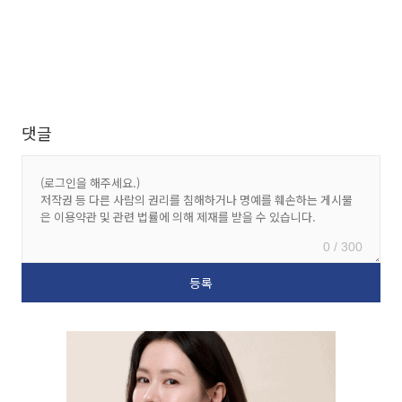
댓글
0 / 300