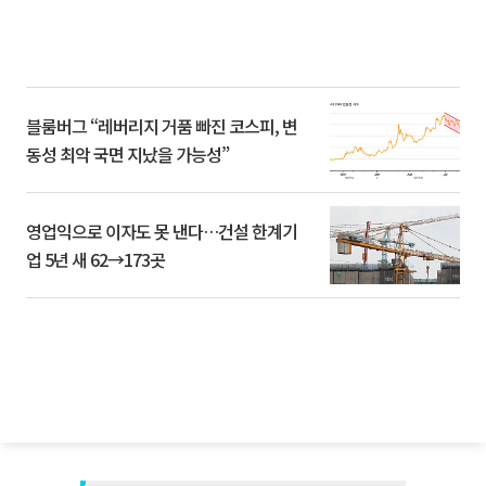
블룸버그 “레버리지 거품 빠진 코스피, 변
동성 최악 국면 지났을 가능성”
영업익으로 이자도 못 낸다…건설 한계기
업 5년 새 62→173곳