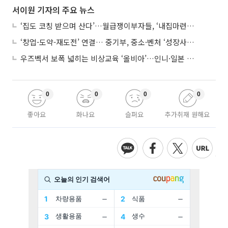
서이원 기자의 주요 뉴스
‘집도 코칭 받으며 산다’…월급쟁이부자들, ‘내집마련’ 신청 증가세
‘창업-도약-재도전’ 연결… 중기부, 중소·벤처 ‘성장사다리’ 짓는다
우즈벡서 보폭 넓히는 비상교육 ‘올비아’…인니·일본 진출 타진
0
0
0
0
좋아요
화나요
슬퍼요
추가취재 원해요