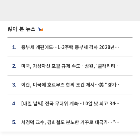
많이 본 뉴스
종부세 개편에도…1·3주택 종부세 격차 2028년부터 확대
1.
미국, 가상자산 포괄 규제 속도…상원, ‘클래리티법’ 9월 절차투표 추진
2.
이란, 미국에 호르무즈 합의 조건 제시…美 “경기 아직 안 끝나” [종합]
3.
[내일 날씨] 전국 무더위 계속…10일 낮 최고 34도 육박
4.
서경덕 교수, 김희철도 분노한 거꾸로 태극기⋯"엉터리는 아냐, 아쉬울 뿐"
5.