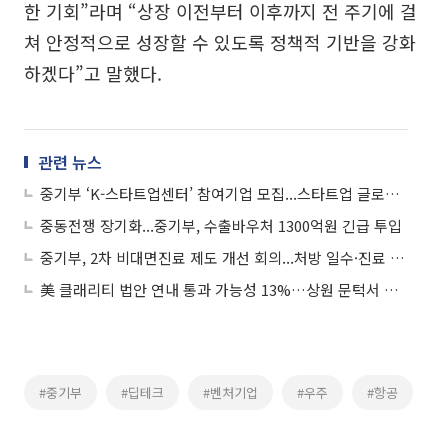
한 기회”라며 “상장 이전부터 이후까지 전 주기에 걸
쳐 안정적으로 성장할 수 있도록 정책적 기반을 강화
하겠다”고 말했다.
관련 뉴스
중기부 ‘K-스타트업센터’ 참여기업 모집...스타트업 글로벌 진출 밀착 지원
중동전쟁 장기화...중기부, 수출바우처 1300억원 긴급 투입
중기부, 2차 비대면진료 제도 개선 회의...처방 일수·진료 비율 제한 등 논의
美 클래리티 법안 연내 통과 가능성 13%…상원 문턱서 제동
#중기부
#딥테크
#벤처기업
#우주
#항공