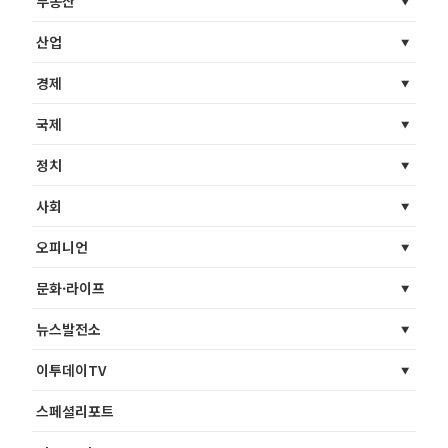
부동산
산업
경제
국제
정치
사회
오피니언
문화·라이프
뉴스발전소
이투데이TV
스페셜리포트