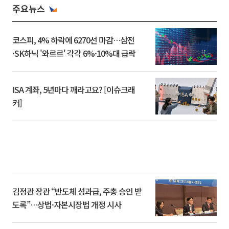
주요뉴스
코스피, 4% 하락에 6270선 마감…삼전
·SK하닉 '와르르' 각각 6%·10%대 급락
ISA 계좌, 5년마다 깨라고요? [이슈크래
커]
김정관 장관 “반도체 성과급, 주총 승인 받
도록”…상법·자본시장법 개정 시사