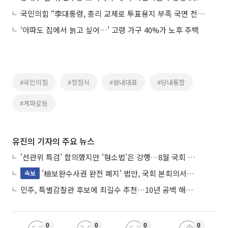
국민의힘 “李대통령, 총리 교체로 투표용지 부족 국면 전환하려 해”
‘아파도 집에서 늙고 싶어…’ 고령 가구 40%가 노후 주택
#국민의힘
#정점식
#원내대표
#당내통합
#계파갈등
유진의 기자의 주요 뉴스
'선관위 특검' 합의했지만 '형소법'은 강행…8월 국회 '입법 2차전' 예고
'檢보완수사권 완전 폐지' 법안, 국회 본회의서 민주당 주도 통과
속보
민주, 특별감찰관 후보에 최길수 추천…10년 공백 해소 속도
0
0
0
0