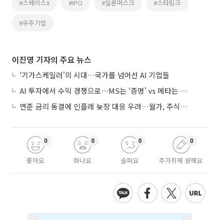
#스페이스X
#IPO
#일론머스크
#스타링크
#우주기업
이진영 기자의 주요 뉴스
‘기가스케일러’의 시대…국가를 넘어선 AI 기업들
AI 투자에서 수익 경쟁으로⋯MS는 ‘증명’ vs 메타는 ‘숙제’
연준 금리 동결에 인플레 늦장 대응 우려…월가, 주식도 채권도 던졌다
0
0
0
0
좋아요
화나요
슬퍼요
추가취재 원해요