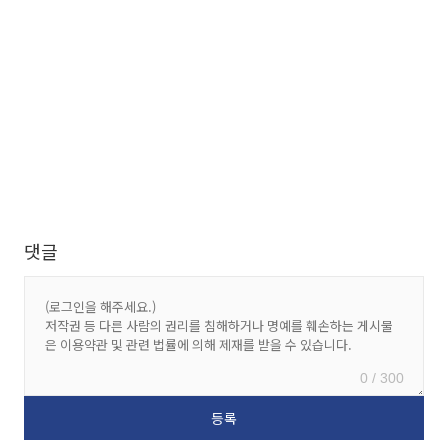
댓글
0 / 300