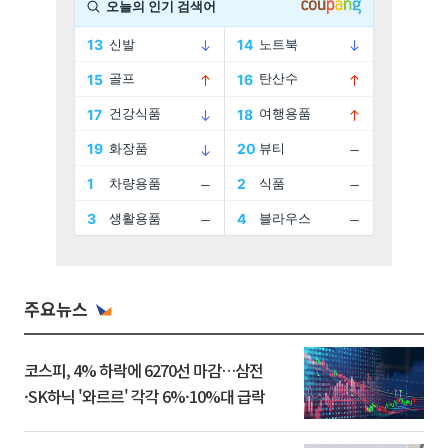
주요뉴스
코스피, 4% 하락에 6270선 마감…삼전
·SK하닉 '와르르' 각각 6%·10%대 급락