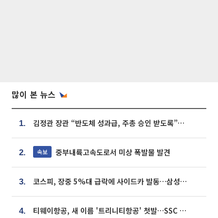
많이 본 뉴스
김정관 장관 “반도체 성과급, 주총 승인 받도록”…상법·자본시장법 개정 시사
1.
중부내륙고속도로서 미상 폭발물 발견
속보
2.
코스피, 장중 5%대 급락에 사이드카 발동…삼성·SK 동반 폭락
3.
티웨이항공, 새 이름 '트리니티항공' 첫발…SSC 전략 본격화
4.