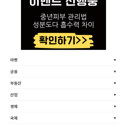
마켓
금융
부동산
산업
경제
국제