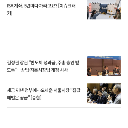
ISA 계좌, 5년마다 깨라고요? [이슈크래
커]
김정관 장관 “반도체 성과급, 주총 승인 받
도록”…상법·자본시장법 개정 시사
세금 꺼낸 정부에…오세훈 서울시장 “집값
해법은 공급” [종합]