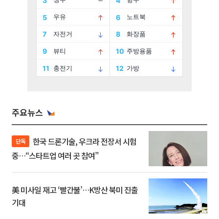
주요뉴스
한국 드론기술, 우크라 전장서 시험
단독
중…“스타트업 여러 곳 참여”
美 미사일 재고 ‘빨간불’…K방산 북미 진출
기대