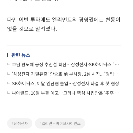
다만 이번 투자에도 엘리먼트의 경영권에는 변동이
없을 것으로 알려졌다.
관련 뉴스
호남 반도체 공장 추진설 확산…삼성전자·SK하이닉스 "아는 바 없다"
'삼성전자 기밀유출' 안승호 前 부사장, 2심 시작..."영업비밀 여부 다툴 것"
SK하이닉스, 이달 임단협 돌입⋯삼성전자 타결 후 첫 협상
싸이월드, 10월 부활 예고…그러나 핵심 사업안은 ‘추후 공개’
#삼성전자
#엘리먼트바이오사이언스