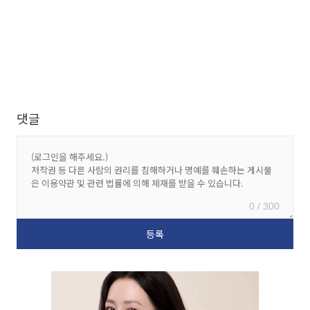
댓글
0 / 300