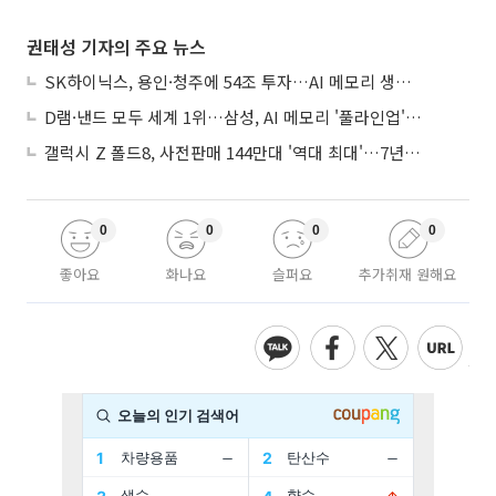
권태성 기자의 주요 뉴스
SK하이닉스, 용인·청주에 54조 투자…AI 메모리 생산기지 키운다
D램·낸드 모두 세계 1위…삼성, AI 메모리 '풀라인업'으로 승부
갤럭시 Z 폴드8, 사전판매 144만대 '역대 최대'…7년만에 갤노트10 기록 넘어
0
0
0
0
좋아요
화나요
슬퍼요
추가취재 원해요