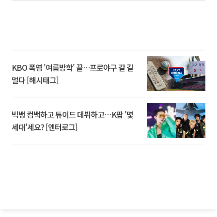
KBO 폭염 '여름방학' 끝…프로야구 갈 길
멀다 [해시태그]
빅뱅 컴백하고 튜이드 데뷔하고⋯K팝 '몇
세대'세요? [엔터로그]