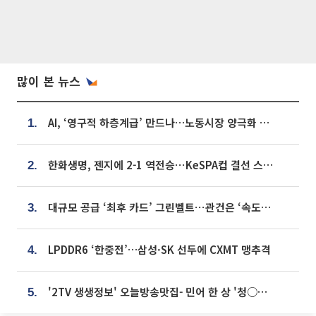
많이 본 뉴스
AI, ‘영구적 하층계급’ 만드나…노동시장 양극화 경고
1.
한화생명, 젠지에 2-1 역전승⋯KeSPA컵 결선 스테이지 2 직행
2.
대규모 공급 ‘최후 카드’ 그린벨트⋯관건은 ‘속도’ [주택공급 승부수의 조건]
3.
LPDDR6 ‘한중전’…삼성·SK 선두에 CXMT 맹추격
4.
'2TV 생생정보' 오늘방송맛집- 민어 한 상 '청○○○' vs 전복 한 상 '명○'
5.