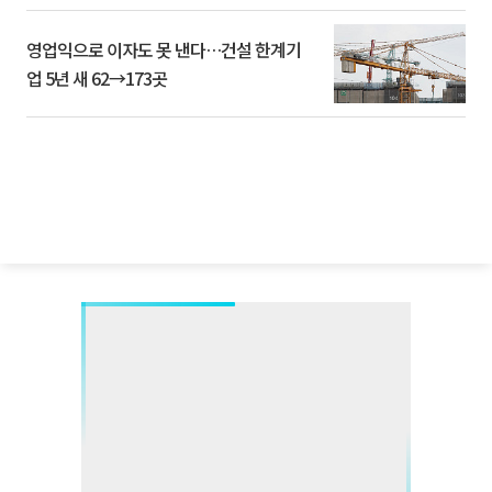
영업익으로 이자도 못 낸다…건설 한계기
업 5년 새 62→173곳