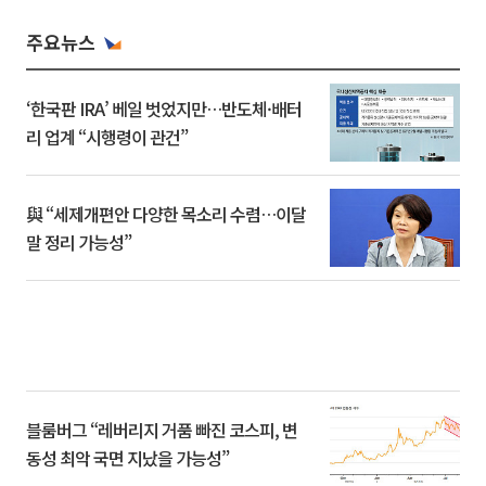
주요뉴스
‘한국판 IRA’ 베일 벗었지만…반도체·배터
리 업계 “시행령이 관건”
與 “세제개편안 다양한 목소리 수렴…이달
말 정리 가능성”
블룸버그 “레버리지 거품 빠진 코스피, 변
동성 최악 국면 지났을 가능성”