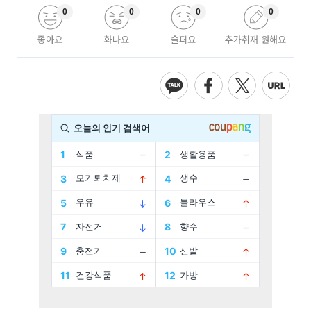
0
0
0
0
좋아요
화나요
슬퍼요
추가취재 원해요