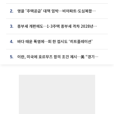
영끌 '주택공급' 대책 임박⋯비아파트·도심복합까지 총동원
2.
종부세 개편에도…1·3주택 종부세 격차 2028년부터 확대
3.
바다 태운 폭염에…회 한 접시도 ‘히트플레이션’
4.
이란, 미국에 호르무즈 합의 조건 제시…美 “경기 아직 안 끝나” [종합]
5.