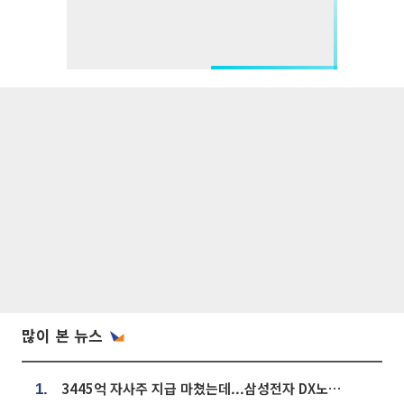
많이 본 뉴스
3445억 자사주 지급 마쳤는데...삼성전자 DX노조, 뒤늦은 '떼쓰기 집회'
1.