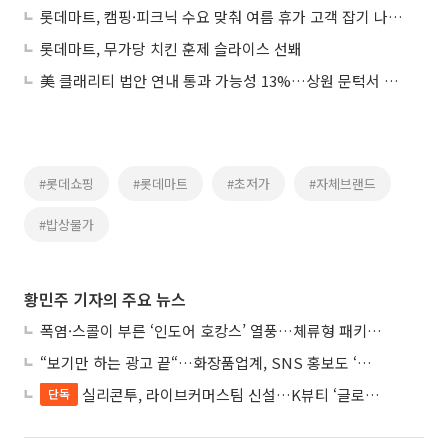
롯데마트, 캠핑·피크닉 수요 맞춰 여름 휴가 고객 잡기 나선다
롯데마트, 무가당 치킨 훈제 슬라이스 선봬
美 클래리티 법안 연내 통과 가능성 13%…상원 문턱서 제동
#롯데쇼핑
#롯데마트
#초저가
#자체브랜드
#밥상물가
황민주 기자의 주요 뉴스
폭염·스콜이 부른 ‘인도어 호캉스’ 열풍…체류형 패키지 뜬다
“보기만 하는 광고 끝“…화장품업계, SNS 홍보도 ‘참여형 콘텐츠’로 변모
실리콘투, 라이브커머스팀 신설…K뷰티 ‘글로벌 판매망’ 확대
단독