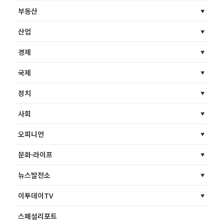
부동산
산업
경제
국제
정치
사회
오피니언
문화·라이프
뉴스발전소
이투데이TV
스페셜리포트