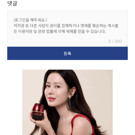
댓글
0 / 300