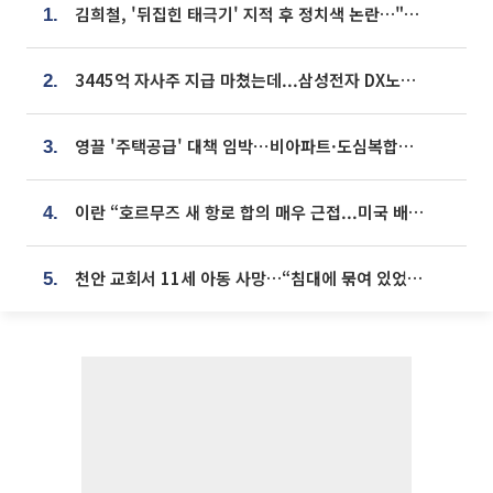
김희철, '뒤집힌 태극기' 지적 후 정치색 논란…"좌우 떠나 우리나라 국기"
1.
3445억 자사주 지급 마쳤는데...삼성전자 DX노조, 뒤늦은 '떼쓰기 집회'
2.
영끌 '주택공급' 대책 임박⋯비아파트·도심복합까지 총동원
3.
이란 “호르무즈 새 항로 합의 매우 근접...미국 배상 먼저”
4.
천안 교회서 11세 아동 사망…“침대에 묶여 있었다” 진술 확보
5.