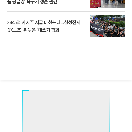
품 공급망’ 복구가 생존 관건
3445억 자사주 지급 마쳤는데...삼성전자
DX노조, 뒤늦은 '떼쓰기 집회'