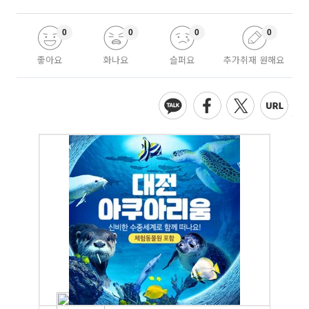
0
0
0
0
좋아요
화나요
슬퍼요
추가취재 원해요