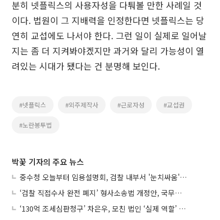
분히 넷플릭스의 사용자성을 다퉈볼 만한 사례일 것
이다. 법원이 그 지배력을 인정한다면 넷플릭스는 당
연히 교섭에도 나서야 한다. 그런 일이 실제로 일어날
지는 좀 더 지켜봐야겠지만 과거와 달리 가능성이 열
려있는 시대가 됐다는 건 분명해 보인다.
#넷플릭스
#외주제작사
#근로자성
#교섭권
#노란봉투법
박꽃 기자의 주요 뉴스
중수청 오늘부터 임용설명회, 검찰 내부서 '눈치싸움' 기류변화도
‘검찰 직접수사 완전 폐지’ 형사소송법 개정안, 국무회의 통과
‘130억 조세심판청구’ 차은우, 모친 법인 ‘실제 역할’ 다툴 듯