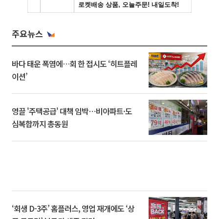
주요뉴스
바다 태운 폭염에…회 한 접시도 ‘히트플레
이션’
영끌 '주택공급' 대책 임박⋯비아파트·도
심복합까지 총동원
‘회생 D-3주’ 홈플러스, 영업 재개에도 ‘상