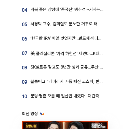
맥북 품은 삼성에 ‘중국산’ 맹추격⋯커지는 노트북 OLED 시장
04
서경덕 교수, 김희철도 분노한 거꾸로 태극기⋯"엉터리는 아냐, 아쉬울 뿐"
05
‘한국판 IRA’ 베일 벗었지만…반도체·배터리 업계 “시행령이 관건”
06
07
美 폴리실리콘 ‘가격 하한선’ 세웠다…K태양광 수혜 기대
SK실트론 팔고도 8년간 성과 공유…두산 인수대금 2.3조가 끝 아냐
08
블룸버그 “레버리지 거품 빠진 코스피, 변동성 최악 국면 지났을 가능성”
09
분당·평촌 오를 때 일산만 내렸다…재건축 기대감도 ‘무색’
10
최신 영상