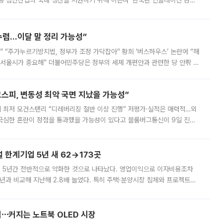
등 첨단산업의 국내 생산을 지원하기 위해 이른바 ‘한국판 인플레이션 감축
를 신설했지만, 업계에서는 세부 지원 대상에 따라 정책 효과가 크게 달라
수렴…이달 말 정리 가능성”
없어” “주가누르기방지법, 정부가 조정 가닥잡아” 황희 ‘버스하우스’ 논란에 “해
 서울시가 중요해” 더불어민주당은 정부의 세제 개편안과 관련한 당 안팎 의
에 나서겠다고 예고했다. 민주당은 8월 말 당정 조율을 거친 개편안이
스피, 변동성 최악 국면 지났을 가능성”
 만에 최저 모건스탠리 “디레버리징 절반 이상 진행” 저평가·실적은 매력적…외
든 극심한 혼란이 정점을 통과했을 가능성이 있다고 블룸버그통신이 9일 진단
가 상당 부분 정리된 데다 금융당국의 규제 강화로 고위험 상품 거래도 급감
한계기업 5년 새 62→173곳
 5년간 전반적으로 악화한 것으로 나타났다. 영업이익으로 이자비용조차
년과 비교해 지난해 2.8배 늘었다. 특히 주택·분양시장 침체와 프로젝트파
 악화가 두드러졌다. 9일 한국건설산업연구원은 ‘2025년 건설업 외감기업
격⋯커지는 노트북 OLED 시장