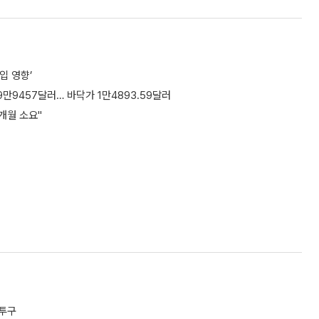
입 영향’
량 29만9457달러… 바닥가 1만4893.59달러
개월 소요"
 투구