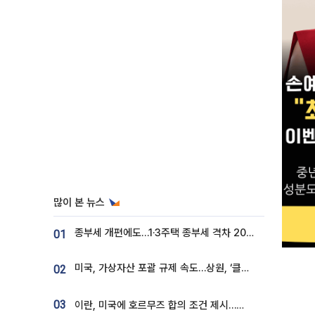
많이 본 뉴스
종부세 개편에도…1·3주택 종부세 격차 2028년부터 확대
01
미국, 가상자산 포괄 규제 속도…상원, ‘클래리티법’ 9월 절차투표 추진
02
03
이란, 미국에 호르무즈 합의 조건 제시…美 “경기 아직 안 끝나” [종합]