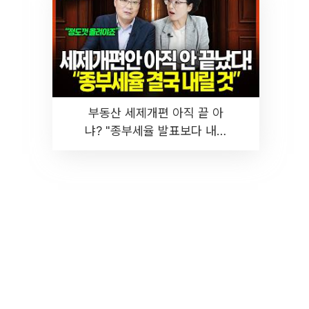
부동산 세제개편 아직 끝 아
냐? "종부세율 발표보다 내릴
것" 장기거주·양도세 전망 I 집
땅지성 I 김인만, 진미윤