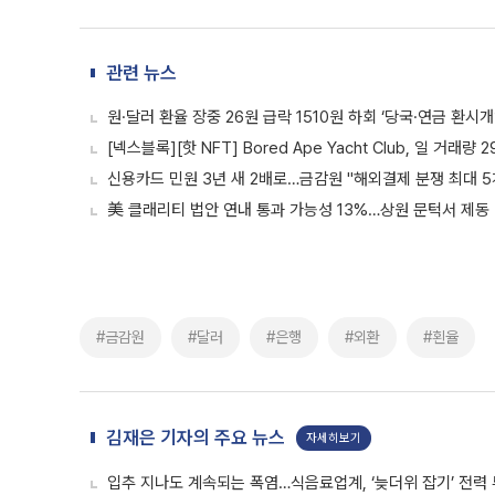
관련 뉴스
원·달러 환율 장중 26원 급락 1510원 하회 ‘당국·연금 환시개
[넥스블록][핫 NFT] Bored Ape Yacht Club, 일 거래
신용카드 민원 3년 새 2배로…금감원 "해외결제 분쟁 최대 5
美 클래리티 법안 연내 통과 가능성 13%…상원 문턱서 제동
#금감원
#달러
#은행
#외환
#횐율
김재은 기자의 주요 뉴스
자세히보기
입추 지나도 계속되는 폭염…식음료업계, ‘늦더위 잡기’ 전력