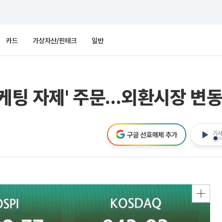
카드
가상자산/핀테크
일반
마케팅 자제' 주문…외환시장 변
기사
구글 선호매체 추가