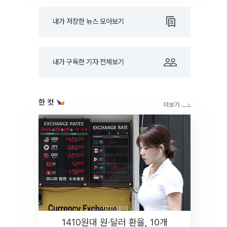
내가 저장한 뉴스 모아보기
내가 구독한 기자 전체보기
한 컷
1410원대 원·달러 환율, 10개