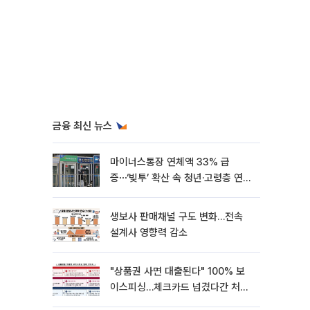
금융 최신 뉴스
마이너스통장 연체액 33% 급
증⋯‘빚투’ 확산 속 청년·고령층 연체
율↑
생보사 판매채널 구도 변화…전속
설계사 영향력 감소
"상품권 사면 대출된다" 100% 보
이스피싱…체크카드 넘겼다간 처벌
대상