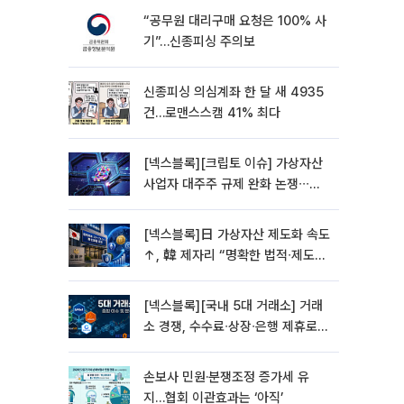
“공무원 대리구매 요청은 100% 사
기”…신종피싱 주의보
신종피싱 의심계좌 한 달 새 4935
건…로맨스스캠 41% 최다
[넥스블록][크립토 이슈] 가상자산
사업자 대주주 규제 완화 논쟁∙∙∙거
래소 인수∙신규 진입 심사 변수 부상
[넥스블록]日 가상자산 제도화 속도
↑, 韓 제자리 “명확한 법적∙제도적
기반 마련 시급”
[넥스블록][국내 5대 거래소] 거래
소 경쟁, 수수료∙상장∙은행 제휴로
옮겨 붙었다
손보사 민원·분쟁조정 증가세 유
지…협회 이관효과는 ‘아직’