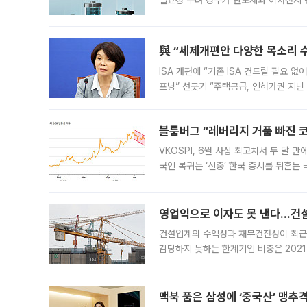
실효성 우려 정부가 반도체와 이차전지 
법(IRA)’으로 불리는 국내생산세액공제
與 “세제개편안 다양한 목소리 
ISA 개편에 “기존 ISA 건드릴 필요 
프닝” 선긋기 “주택공급, 인허가권 지닌
견을 수렴해 당정과 개편안에 대한 조율
블룸버그 “레버리지 거품 빠진 코
VKOSPI, 6월 사상 최고치서 두 달
국인 복귀는 ‘신중’ 한국 증시를 뒤흔
했다. 대규모 반대매매로 레버리지 투자
영업익으로 이자도 못 낸다…건설 
건설업계의 수익성과 재무건전성이 최근
감당하지 못하는 한계기업 비중은 2021
이낸싱(PF) 부담이 집중된 건축 부문의
경영
맥북 품은 삼성에 ‘중국산’ 맹추