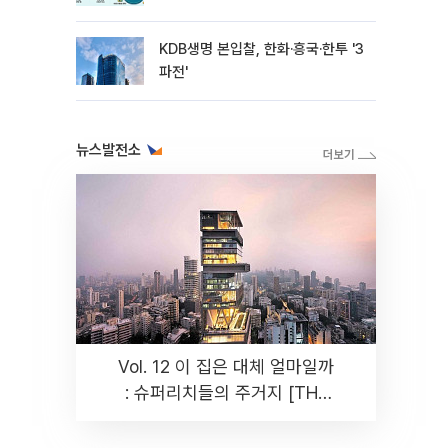
KDB생명 본입찰, 한화·흥국·한투 '3
파전'
뉴스발전소
Vol. 12 이 집은 대체 얼마일까
: 슈퍼리치들의 주거지 [THE
RARE]