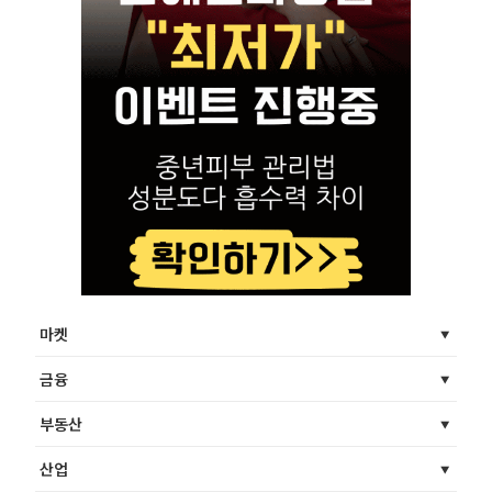
마켓
금융
부동산
산업