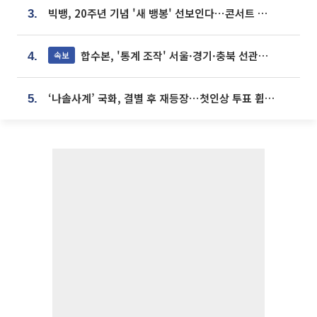
빅뱅, 20주년 기념 '새 뱅봉' 선보인다⋯콘서트 앞두고 팝업 개최
3.
합수본, '통계 조작' 서울·경기·충북 선관위 등 추가 압수수색
속보
4.
‘나솔사계’ 국화, 결별 후 재등장⋯첫인상 투표 휩쓸고 ‘인기녀’ 등극
5.