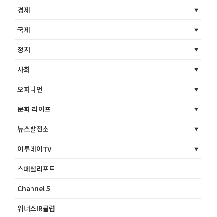
경제
국제
정치
사회
오피니언
문화·라이프
뉴스발전소
이투데이TV
스페셜리포트
Channel 5
위너스IR클럽