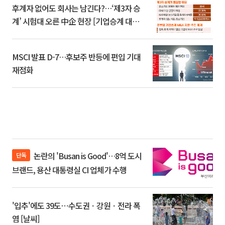
후계자 없어도 회사는 남긴다?…‘제3자 승
계’ 시험대 오른 中企 현장 [기업승계 대전
환]
MSCI 발표 D-7…후보주 반등에 편입 기대
재점화
논란의 'Busan is Good'…8억 도시
단독
브랜드, 용산 대통령실 CI 업체가 수행
'입추'에도 39도⋯수도권ㆍ강원ㆍ전라 폭
염 [날씨]