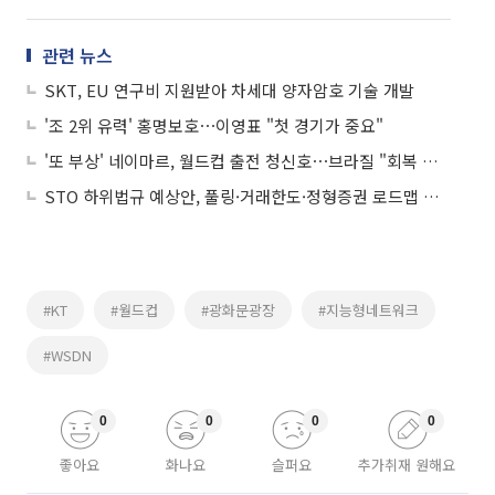
관련 뉴스
SKT, EU 연구비 지원받아 차세대 양자암호 기술 개발
'조 2위 유력' 홍명보호⋯이영표 "첫 경기가 중요"
'또 부상' 네이마르, 월드컵 출전 청신호⋯브라질 "회복 순조"
STO 하위법규 예상안, 풀링·거래한도·정형증권 로드맵 제시
#KT
#월드컵
#광화문광장
#지능형네트워크
#WSDN
0
0
0
0
좋아요
화나요
슬퍼요
추가취재 원해요