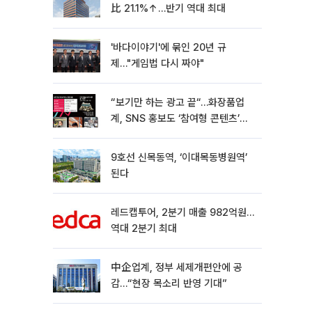
比 21.1%↑…반기 역대 최대
'바다이야기'에 묶인 20년 규
제…"게임법 다시 짜야"
“보기만 하는 광고 끝“…화장품업
계, SNS 홍보도 ‘참여형 콘텐츠’로
변모[K뷰티 라방戰]
9호선 신목동역, ‘이대목동병원역’
된다
레드캡투어, 2분기 매출 982억원…
역대 2분기 최대
中企업계, 정부 세제개편안에 공
감…“현장 목소리 반영 기대”