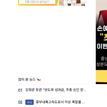
많이 본 뉴스
김정관 장관 “반도체 성과급, 주총 승인 받도록”…상법·자본시장법 개정 시사
01
중부내륙고속도로서 미상 폭발물 발견
02
속보