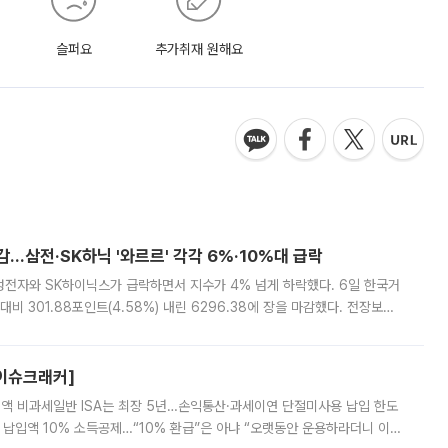
슬퍼요
추가취재 원해요
감…삼전·SK하닉 '와르르' 각각 6%·10%대 급락
삼성전자와 SK하이닉스가 급락하면서 지수가 4% 넘게 하락했다. 6일 한국거
비 301.88포인트(4.58%) 내린 6296.38에 장을 마감했다. 전장보다
스피는 장중 한때 6550.94까지 오르기도 했으나 6238.32까지 밀리기도 했
[이슈크래커]
 전액 비과세일반 ISA는 최장 5년…손익통산·과세이연 단절미사용 납입 한도
납입액 10% 소득공제…“10% 환급”은 아냐 “오랫동안 운용하라더니 이제