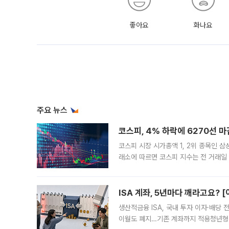
좋아요
화나요
주요 뉴스
코스피, 4% 하락에 6270선 마
코스피 시장 시가총액 1, 2위 종목인 
래소에 따르면 코스피 지수는 전 거래일 대
1.81% 내린 6478.75에 출발한 코
다. 이날 오전
ISA 계좌, 5년마다 깨라고요? 
생산적금융 ISA, 국내 투자 이자·배당
이월도 폐지…기존 계좌까지 적용청년형 