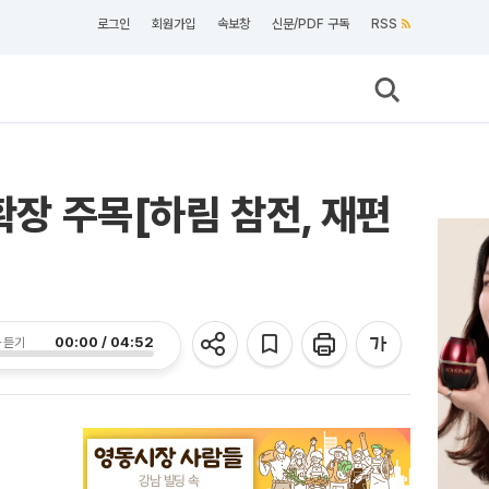
로그인
회원가입
속보창
신문/PDF 구독
RSS
확장 주목[하림 참전, 재편
00:00 / 04:52
 듣기