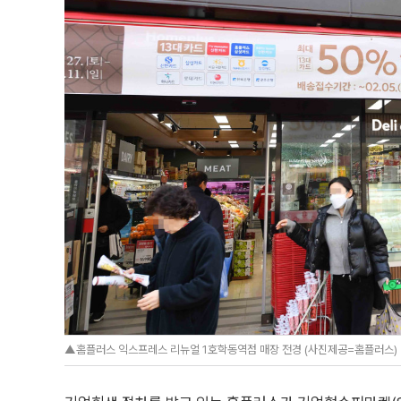
▲홈플러스 익스프레스 리뉴얼 1호학동역점 매장 전경 (사진제공=홈플러스)