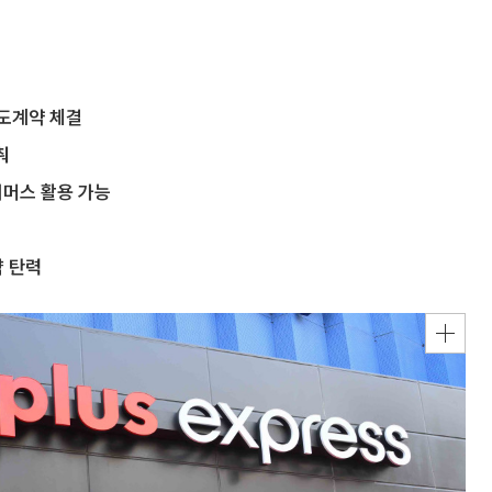
도계약 체결
춰
커머스 활용 가능
략 탄력