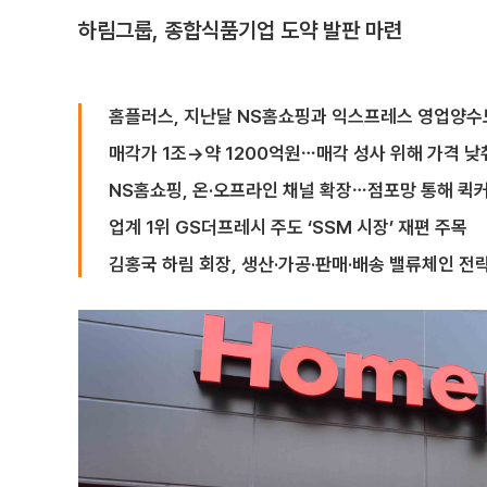
하림그룹, 종합식품기업 도약 발판 마련
홈플러스, 지난달 NS홈쇼핑과 익스프레스 영업양수
매각가 1조→약 1200억원⋯매각 성사 위해 가격 낮
NS홈쇼핑, 온·오프라인 채널 확장⋯점포망 통해 퀵
업계 1위 GS더프레시 주도 ‘SSM 시장’ 재편 주목
김홍국 하림 회장, 생산·가공·판매·배송 밸류체인 전