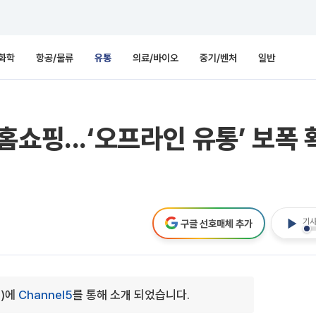
화학
항공/물류
유통
의료/바이오
중기/벤처
일반
쇼핑...‘오프라인 유통’ 보폭 
기사
구글 선호매체 추가
0)에
Channel5
를 통해 소개 되었습니다.