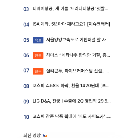
티웨이항공, 새 이름 '트리니티항공' 첫발…SSC 전략 본격화
03
ISA 계좌, 5년마다 깨라고요? [이슈크래커]
04
서울양양고속도로 이천터널 앞 사고 발생
05
속보
하마스 “네타냐후 합의안 거절, 총선 앞두고 시간 끌기”
06
단독
07
실리콘투, 라이브커머스팀 신설…K뷰티 ‘글로벌 판매망’ 확대[K뷰티 라방戰]
단독
코스피 4.58% 하락, 환율 1420원대 [포토]
08
LIG D&A, 천궁Ⅱ 수출에 2Q 영업익 29.5%↑…수주잔고 24.6조 [종합]
09
코스피 장중 낙폭 확대에 '매도 사이드카'…외인 2.8조'팔자'· 개인 3.1조 '사자'
10
최신 영상