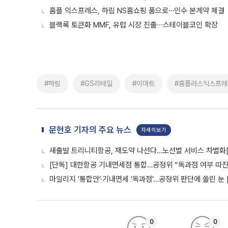
홈플 익스프레스, 하림 NS홈쇼핑 품으로⋯인수 본계약 체결
블랙록 토큰화 MMF, 유럽 시장 진출∙∙∙스테이블코인 확장
#하림
#GS리테일
#이마트
#홈플러스익스프레
문현호 기자의 주요 뉴스
자세히보기
새출발 트리니티항공, 재도약 나선다…노선별 서비스 차별화
[단독] 대한항공 기내면세점 통합…공정위 “독과점 여부 따진다
마일리지 ‘통합안’·기내면세 ‘독과점’…공정위 판단에 쏠린 눈 
0
0