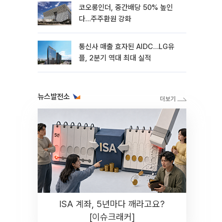
코오롱인더, 중간배당 50% 높인
다…주주환원 강화
통신사 매출 효자된 AIDC…LG유
플, 2분기 역대 최대 실적
뉴스발전소
ISA 계좌, 5년마다 깨라고요?
[이슈크래커]