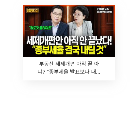
부동산 세제개편 아직 끝 아
냐? "종부세율 발표보다 내릴
것" 장기거주·양도세 전망 I 집
땅지성 I 김인만, 진미윤