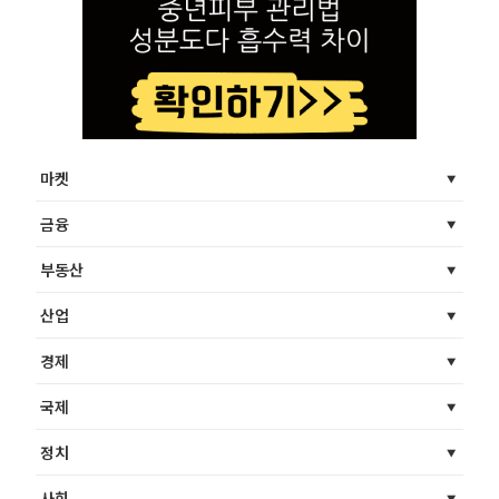
마켓
금융
부동산
산업
경제
국제
정치
사회