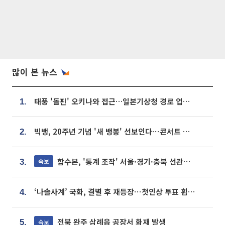
많이 본 뉴스
태풍 '돌핀' 오키나와 접근…일본기상청 경로 업데이트
1.
빅뱅, 20주년 기념 '새 뱅봉' 선보인다⋯콘서트 앞두고 팝업 개최
2.
합수본, '통계 조작' 서울·경기·충북 선관위 등 추가 압수수색
속보
3.
‘나솔사계’ 국화, 결별 후 재등장⋯첫인상 투표 휩쓸고 ‘인기녀’ 등극
4.
전북 완주 삼례읍 공장서 화재 발생
속보
5.