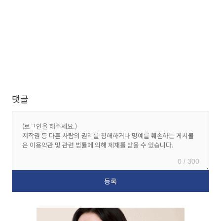
댓글
0 / 300