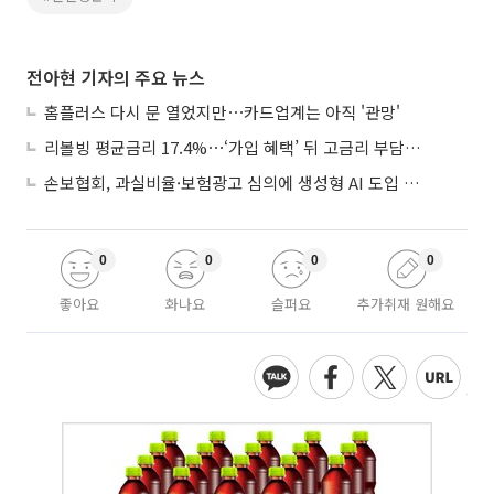
전아현 기자의 주요 뉴스
홈플러스 다시 문 열었지만⋯카드업계는 아직 '관망'
리볼빙 평균금리 17.4%⋯‘가입 혜택’ 뒤 고금리 부담 주의
손보협회, 과실비율·보험광고 심의에 생성형 AI 도입 추진
0
0
0
0
좋아요
화나요
슬퍼요
추가취재 원해요