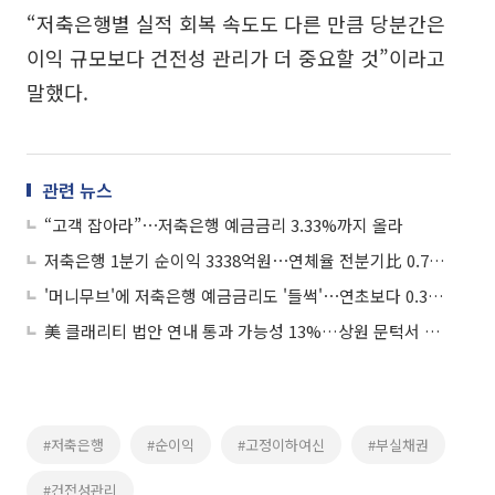
“저축은행별 실적 회복 속도도 다른 만큼 당분간은
이익 규모보다 건전성 관리가 더 중요할 것”이라고
말했다.
관련 뉴스
“고객 잡아라”⋯저축은행 예금금리 3.33%까지 올라
저축은행 1분기 순이익 3338억원⋯연체율 전분기比 0.7%p↑
'머니무브'에 저축은행 예금금리도 '들썩'⋯연초보다 0.35%p↑
美 클래리티 법안 연내 통과 가능성 13%…상원 문턱서 제동
#저축은행
#순이익
#고정이하여신
#부실채권
#건전성관리