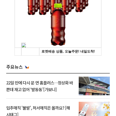
주요뉴스
22일 만에 다시 문 연 홈플러스…정상화 바
쁜데 재고 없어 ‘발동동’[가보니]
입추매직 '불발', 처서매직은 올까요? [해
시태그]