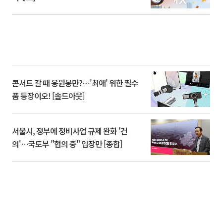
콘서트 갈 때 응원봉만?⋯'최애' 위한 필수
품 등장이오! [솔드아웃]
서울시, 정부에 정비사업 규제 완화 '건
의'⋯국토부 "협의 중" 입장만 [종합]