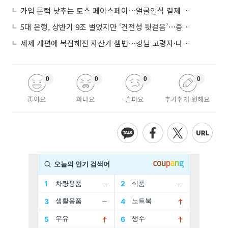
가입 문턱 낮추는 토스 페이스페이⋯얼굴인식 결제 확산 속도낸다
5대 은행, 상반기 9조 벌었지만 ‘건전성 뒷걸음’⋯중기대출 문턱 높아지나
세제 개편에 복잡해진 자산가 셈법⋯강남 고령자·다주택자 ‘자산재편 고심’
0
0
0
0
좋아요
화나요
슬퍼요
추가취재 원해요