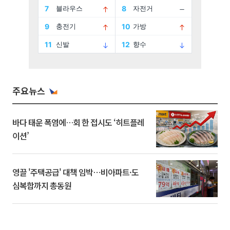
주요뉴스
바다 태운 폭염에…회 한 접시도 ‘히트플레
이션’
영끌 '주택공급' 대책 임박⋯비아파트·도
심복합까지 총동원