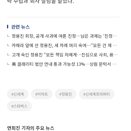
략 수립과 회사 살림을 맡았다.
관련 뉴스
정용진 회장, 공개 사과에 여론 진정⋯남은 과제는 ‘진정성 있는 행보’
카메라 앞에 선 정용진, 세 차례 머리 숙여⋯“모든 건 제 잘못”
고개 숙인 정용진 “모든 책임 저에게⋯진심으로 사죄, 용서 구한다”
美 클래리티 법안 연내 통과 가능성 13%…상원 문턱서 제동
#신세계
#이마트
#정용진
#신세계프라퍼티
#스타벅스
연희진 기자의 주요 뉴스