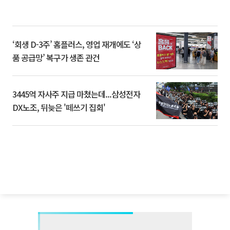
‘회생 D-3주’ 홈플러스, 영업 재개에도 ‘상
품 공급망’ 복구가 생존 관건
3445억 자사주 지급 마쳤는데...삼성전자
DX노조, 뒤늦은 '떼쓰기 집회'