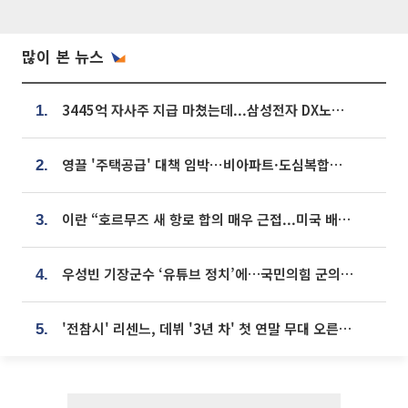
많이 본 뉴스
3445억 자사주 지급 마쳤는데...삼성전자 DX노조, 뒤늦은 '떼쓰기 집회'
1.
영끌 '주택공급' 대책 임박⋯비아파트·도심복합까지 총동원
2.
이란 “호르무즈 새 항로 합의 매우 근접...미국 배상 먼저”
3.
우성빈 기장군수 ‘유튜브 정치’에…국민의힘 군의원들 집단 반발
4.
'전참시' 리센느, 데뷔 '3년 차' 첫 연말 무대 오른다⋯"그동안 섭외 안 와"
5.