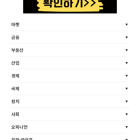
마켓
금융
부동산
산업
경제
국제
정치
사회
오피니언
문화·라이프