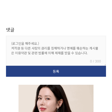
댓글
0 / 300