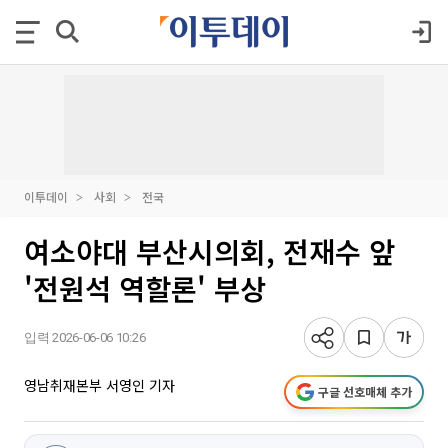
이투데이
사회
전국
여소야대 부산시의회, 전재수 앞
'전원석 역할론' 부상
입력 2026-06-06 10:26
영남취재본부 서영인 기자
구글 선호매체 추가