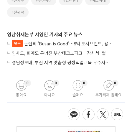
#전재수
#부산시장
#민선9기
#여소야대
#전원석
영남취재본부 서영인 기자의 주요 뉴스
논란의 'Busan is Good'…8억 도시브랜드, 용산 대통령실 CI 업체가 수행
단독
인사도, 회계도 무너진 부산테크노파크…감사서 '혈세 유용·인사 뒤집기' 적발
경남정보대, 부산 지역 맞춤형 평생직업교육 우수사례로 혁신 주도
0
0
0
0
좋아요
화나요
슬퍼요
추가취재 원해요