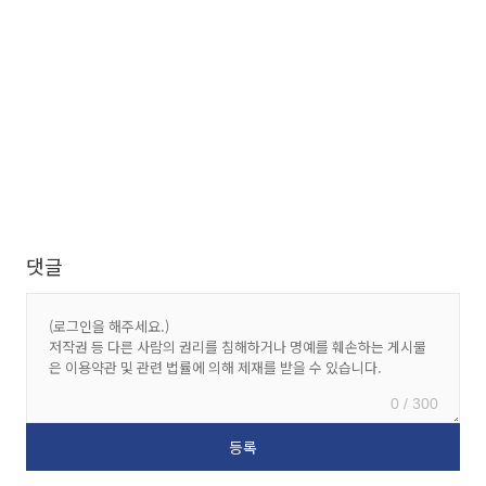
댓글
0 / 300