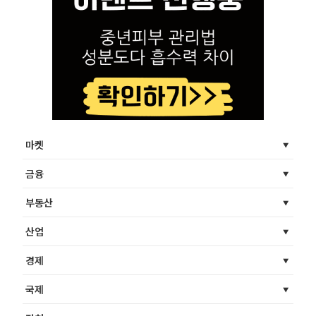
마켓
금융
부동산
산업
경제
국제