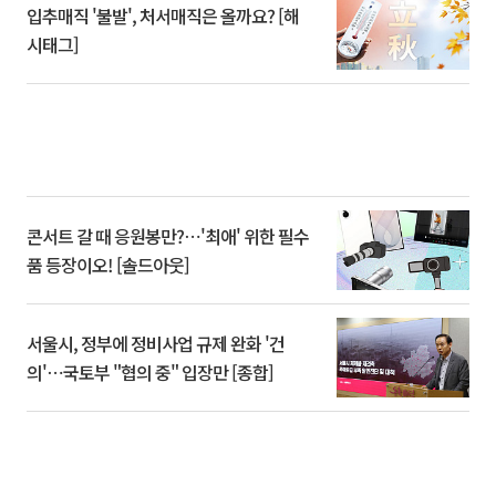
입추매직 '불발', 처서매직은 올까요? [해
시태그]
콘서트 갈 때 응원봉만?⋯'최애' 위한 필수
품 등장이오! [솔드아웃]
서울시, 정부에 정비사업 규제 완화 '건
의'⋯국토부 "협의 중" 입장만 [종합]