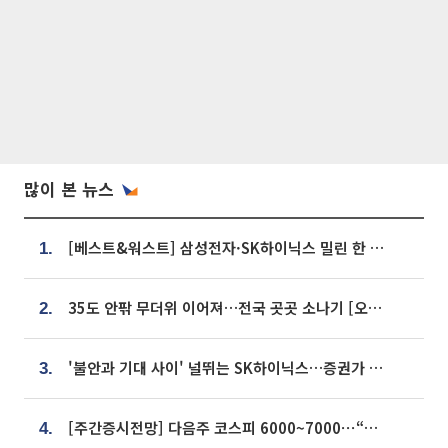
많이 본 뉴스
[베스트&워스트] 삼성전자·SK하이닉스 밀린 한 주…상상인증권은 85% 급등
1.
35도 안팎 무더위 이어져…전국 곳곳 소나기 [오늘 날씨]
2.
'불안과 기대 사이' 널뛰는 SK하이닉스…증권가 "HBM4·LTA 기반 펀터멘털 견고"
3.
[주간증시전망] 다음주 코스피 6000~7000⋯“外人 수급은 정책이 변수”
4.