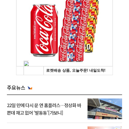
주요뉴스
22일 만에 다시 문 연 홈플러스…정상화 바
쁜데 재고 없어 ‘발동동’[가보니]