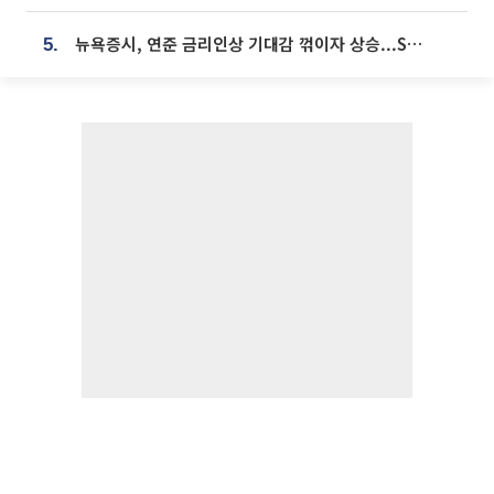
뉴욕증시, 연준 금리인상 기대감 꺾이자 상승...S&P500 사상 최고치 [종합]
5.