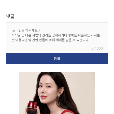
댓글
0 / 300