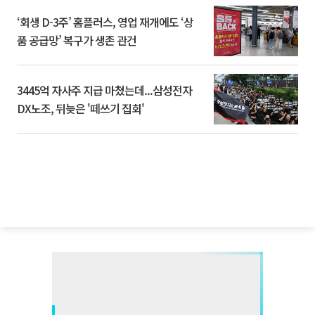
‘회생 D-3주’ 홈플러스, 영업 재개에도 ‘상
품 공급망’ 복구가 생존 관건
3445억 자사주 지급 마쳤는데...삼성전자
DX노조, 뒤늦은 '떼쓰기 집회'