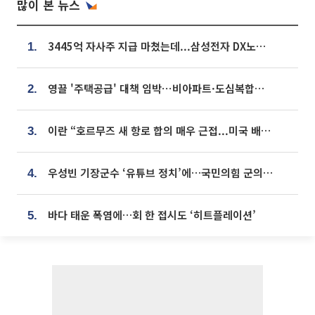
많이 본 뉴스
3445억 자사주 지급 마쳤는데...삼성전자 DX노조, 뒤늦은 '떼쓰기 집회'
1.
영끌 '주택공급' 대책 임박⋯비아파트·도심복합까지 총동원
2.
이란 “호르무즈 새 항로 합의 매우 근접...미국 배상 먼저”
3.
우성빈 기장군수 ‘유튜브 정치’에…국민의힘 군의원들 집단 반발
4.
바다 태운 폭염에…회 한 접시도 ‘히트플레이션’
5.