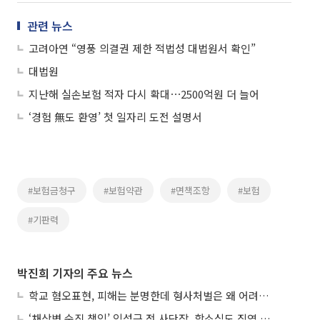
관련 뉴스
고려아연 “영풍 의결권 제한 적법성 대법원서 확인”
대법원
지난해 실손보험 적자 다시 확대⋯2500억원 더 늘어
‘경험 無도 환영’ 첫 일자리 도전 설명서
#보험금청구
#보험약관
#면책조항
#보험
#기판력
박진희 기자의 주요 뉴스
학교 혐오표현, 피해는 분명한데 형사처벌은 왜 어려울까?
‘채상병 순직 책임’ 임성근 전 사단장, 항소심도 징역 3년