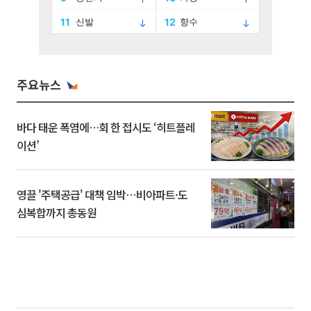
주요뉴스
바다 태운 폭염에…회 한 접시도 ‘히트플레
이션’
영끌 '주택공급' 대책 임박⋯비아파트·도
심복합까지 총동원