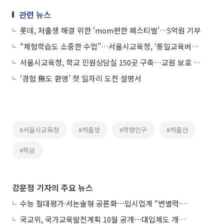
관련 뉴스
롯데, 저출생 해결 위한 ‘mom편한 페스티벌’…5억원 기부
“체험학습도 소중한 수업”…서울시교육청, ‘통일교육버스’ 확대 운영
서울시교육청, 학교 민원상담실 150곳 구축…교원 보호 강화
‘경험 無도 환영’ 첫 일자리 도전 설명서
#서울시교육청
#저출생
#학령인구
#저출산
#학급
강문정 기자의 주요 뉴스
수능 절대평가·서논술형 공론화⋯입시업계 “변별력·사교육 대책 먼저”
국교위, 국가교육발전계획 10월 공개⋯대입제도 개편 공론화 추진