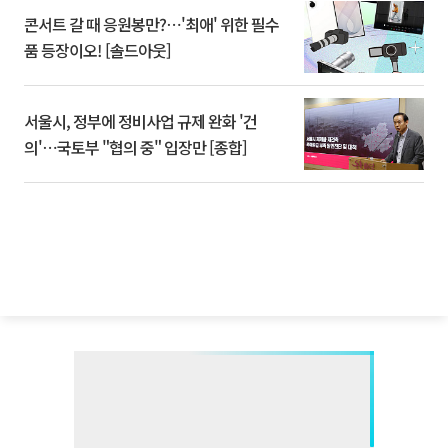
콘서트 갈 때 응원봉만?⋯'최애' 위한 필수
품 등장이오! [솔드아웃]
서울시, 정부에 정비사업 규제 완화 '건
의'⋯국토부 "협의 중" 입장만 [종합]