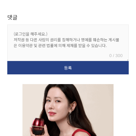
댓글
0 / 300