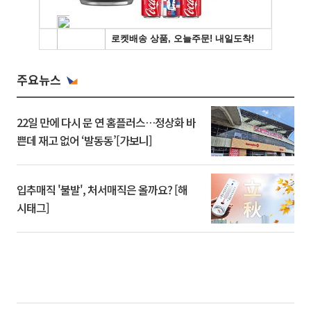
주요뉴스
22일 만에 다시 문 연 홈플러스…정상화 바
쁜데 재고 없어 ‘발동동’[가보니]
입추매직 '불발', 처서매직은 올까요? [해
시태그]