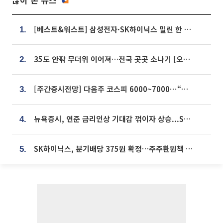
[베스트&워스트] 삼성전자·SK하이닉스 밀린 한 주…상상인증권은 85% 급등
1.
35도 안팎 무더위 이어져…전국 곳곳 소나기 [오늘 날씨]
2.
[주간증시전망] 다음주 코스피 6000~7000⋯“外人 수급은 정책이 변수”
3.
뉴욕증시, 연준 금리인상 기대감 꺾이자 상승...S&P500 사상 최고치 [종합]
4.
SK하이닉스, 분기배당 375원 확정…주주환원책 9월로 앞당겨 발표
5.