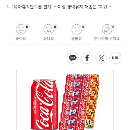
"육아휴직만으론 한계"⋯여성 경력유지 해법은 '복귀 후 유연근무’
0
0
0
0
좋아요
화나요
슬퍼요
추가취재 원해요