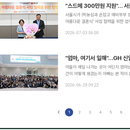
"스드메 300만원 지원"… 
서울시가 ㈜농심과 손잡고 예비부부 경제 부담 덜
아름다운 결혼식' 사업 협력을 위한 업
여성가족실장과 김보규 농심 경영관리부문장 등이 참석했다. '더
2026-07-03 06:00
매력적인 도시 공간을 활용해 예식 비
"엄마, 여기서 일해"…GH 
아들이 매일 나가는 곳이 어딘지 엄마는
간이 어떻게 생겼는지 아빠는 본 적이 없
일 이투데이 취재를 종합하면 경기주택
2026-06-29 09:22
신입직원들과 부모 등 가족 130여명을
1
2
3
4
5
6