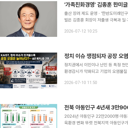
'가족친화경영' 김종훈 한미글
출산 장려 제도 운영ㆍ'한반도미래인구연구원' 설립 등 공로 건
벌은 김종훈 회장이 저출생 극복과 일·
의 날' 기념식에서 정부로부터 국민훈장 모란장을 받
2026-07-12 10:25
발전에 뚜렷한 공적을 세운 인물에게 
정치 이슈 쟁점되자 공장 오염
정치권에서 이민이나 난민 등 특정 현
환경감시가 약화되고 기업의 오염물질 배출이
원(KAIST)은 이나래 기술경영학부 
2026-07-10 11:50
미국의 이민 관련 입법과 제조시설 환경
전북 아동인구 4년새 3만9
2024년 아동인구 22만2000명·아동
육환경 변화 뚜렷 전북지역 아동인구가 4년 새 3만9000명 줄며 저출생 흐름이 심화되고 있다는