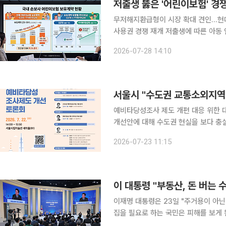
저출생 뚫은 '어린이보험' 경쟁
무저해지환급형이 시장 확대 견인…현
사용권 경쟁 재개 저출생에 따른 아동 인구 감소에도 불구하고 국내 손해보험사들의 어린이보험 보
유계약이 꾸준한 증가세를 이어가고 있다
2026-07-28 14:10
로운 보장 범위를 발굴하려는 손보사들
서울시 "수도권 교통소외지역
예비타당성조사 제도 개편 대응 위한 대토론회 개최 5월 정부가 발표한 
개선안에 대해 수도권 현실을 보다 충
가들의 의견이 나왔다. 서울시는 토론
2026-07-23 11:15
등을 
이재명 대통령은 23일 "주거용이 아닌
집을 필요로 하는 국민은 피해를 보게 
정으로 제시했다. 이 대통령은 이날 KBS 별관에서 열린 '부동산정책 국민 대토론회'에서 "과거에는