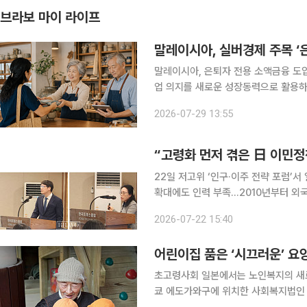
브라보 마이 라이프
말레이시아, 실버경제 주목 ‘
말레이시아, 은퇴자 전용 소액금융 도입 한국은 일자리,
업 의지를 새로운 성장동력으로 활용하
가운데 말레이시아는 최근 은퇴자가 사
2026-07-29 13:55
했다. 노인을 보호해야 할 대상에서 
“고령화 먼저 겪은 日 이민정책
22일 저고위 ‘인구·이주 전략 포럼’서 일본 사례·한국형
확대에도 인력 부족…2010년부터 외국
합까지 단계적 전략 필요” 저출생·고령화에 따른 인구감소에 대응하기 위해 외국인 유입을 넘어 ‘정
2026-07-22 15:40
착’에 초점을 맞춘 이민정책 로드맵이
어린이집 품은 ‘시끄러운’ 요
초고령사회 일본에서는 노인복지의 새로
쿄 에도가와구에 위치한 사회복지법인 