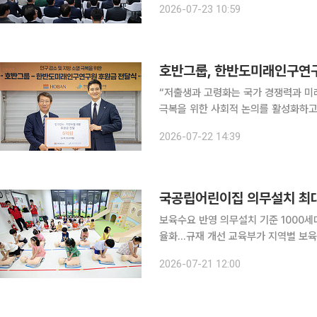
2026-07-23 10:59
부동산이 돈을 버는 투자·투기 수단으
호반그룹, 한반도미래인구연구
“저출생과 고령화는 국가 경쟁력과 미
극복을 위한 사회적 논의를 활성화하고
움이 되길 바랍니다.” 김대헌 호반그룹 기획총괄사장이 22일 인구위기 대응과 지속가능한 미래사회
2026-07-22 14:39
조성을 위해 한반도미래인구연구원에 
국공립어린이집 의무설치 최대
보육수요 반영 의무설치 기준 1000
율화…규재 개선 교육부가 지역별 보육 수요를 반영해 국공립어린이집 의무설치 기준을 최대 1000
세대까지 조정할 수 있도록 하는 등 영
2026-07-21 12:00
가 집중되는 지역에서는 영아반 운영을