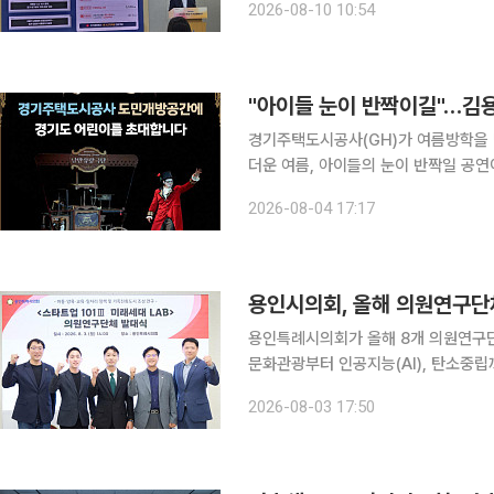
2026-08-10 10:54
도입돼 눈길을 끌었다. 10
경기주택도시공사(GH)가 여름방학을 
더운 여름, 아이들의 눈이 반짝일 공연이 GH 본사 
하면, GH는 8월 6일 오후 4시 수원
2026-08-04 17:17
초대해 마리오네트 인형극 '낭만유랑극단
용인시의회, 올해 의원연구단
용인특례시의회가 올해 8개 의원연구
문화관광부터 인공지능(AI), 탄소중립까지 분야를 넓혔다. 3일 
시의회는 이날 의원연구단체 운영심의
2026-08-03 17:50
승인했다. 의원연구단체는 의원들