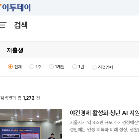
검색
전체
1주
1개월
1년
직접입력
검색결과 총
1,272
건
서울시가 약 3조원 규모 추가경정예산안
경안에는 민생 회복과 미래 성장, 생
다. 특히 오세훈 서울시장의 중점 추진