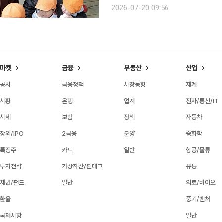
는다. 고토엔은 고령자 돌봄 공간과 어린이집, 장애인 지원 시설이 한 공간에 공존하는 다세대 공생
2026-07-20 09:56
형 복지시설이다. 고토엔에 들
마켓
금융
부동산
산업
공시
금융정책
시장동향
재계
시황
은행
업계
전자/통신/IT
시세
보험
정책
자동차
장외/IPO
2금융
분양
중화학
특징주
카드
일반
항공/물류
투자전략
가상자산/핀테크
유통
채권/펀드
일반
의료/바이오
환율
중기/벤처
국제시황
일반