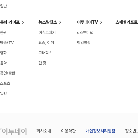
일반
문화·라이프
뉴스발전소
이투데이TV
스페셜리포트
관광
이슈크래커
e스튜디오
방송/TV
요즘, 이거
랭킹영상
영화
그래픽스
음악
한 컷
공연/출판
스포츠
일반
회사소개
이용약관
개인정보처리방침
청소년