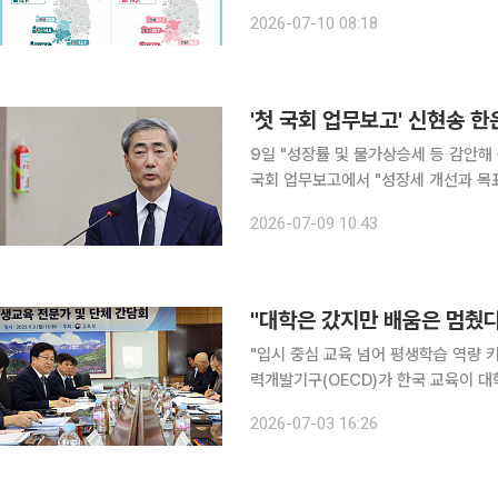
분석이 나왔다. 반면 맞벌이 가구와 부
2026-07-10 08:18
가데이터처 호남지방데이터청이 9일 
'첫 국회 업무보고' 신현송 한
9일 "성장률 및 물가상승세 등 감안해 곧 기준금리 인상" 
국회 업무보고에서 "성장세 개선과 목
할 때 적절한 시기에 기준금리를 인상할
2026-07-09 10:43
널을 던졌다. 한국은행은 지난해 7월 이
"대학은 갔지만 배움은 멈췄다"
"입시 중심 교육 넘어 평생학습 역량 키워
력개발기구(OECD)가 한국 교육이 
주도 학습 역량을 키우는 방향으로 전
2026-07-03 16:26
시대에는 학교에서 익힌 학습 역량이 