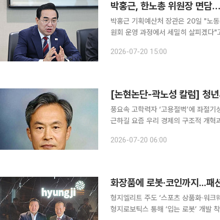
박홍근, 한노총 위원장 면담…
박홍근 기획예산처 장관은 20일 "노
원회 운영 과정에서 세밀히 살피겠다"고 말했다. 박 장관은 이날 한국노동조합
진 김동명 한노총 위원장과의 면담에서
2026-07-20 15:00
등 노동시장 격차와 고용 불안정성 완
[논현논단-곽노성 칼럼] 청
풍요속 고학력자 ‘고용절벽’에 좌절기성
근하길 요즘 우리 경제의 구조적 개혁과제 중 하나로 ‘절망’에 빠져있는 청년세대에 대한 대책을 들
수 있다. 미래에 대한 희망을 접고 사
2026-07-20 06:00
어둡게 하고 있다. 이들은 이
화장품에 로봇·코인까지...패
형지엘리트 주도 ‘스포츠 상품화·워크
형지로보틱스 통해 ‘입는 로봇’ 개발 착수