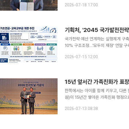
을 주축으로 성장해 온 패션그룹형지(형
2026-07-18 17:00
포츠 상품화‧워크웨어‧K뷰티‧로봇‧디
기획처, '2045 국가발전전
국가전략·예산 연계하는 실행체계 구축
10% 구조조정…'모두의 재정' 연말 구축 정부가 광복 100주년인 2045년을 목표로 국가발
을 수립하고 장기 국가전략과 예산을 
2026-07-15 12:00
시에 기초연금과 지방교육재정교부금 
15년 앞서간 가족친화가 표창
한쪽에서는 아이를 함께 키우고, 다른 한쪽에서는 미
원)이 15년간 쌓아온 가족친화 행정으
학생을 위한 AI 인재양성 경진대회의 
2026-07-13 08:38
에 동시에 답을