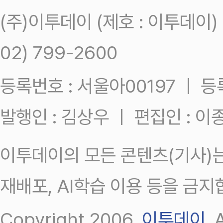
(주)이투데이 (제호 : 이투데이
02) 799-2600
등록번호 : 서울아00197 ㅣ 등록일
발행인 : 김상우 ㅣ 편집인 : 
이투데이의 모든 콘텐츠(기사)는
재배포, AI학습 이용 등을 금지
Copyright 2006.
이투데이
.