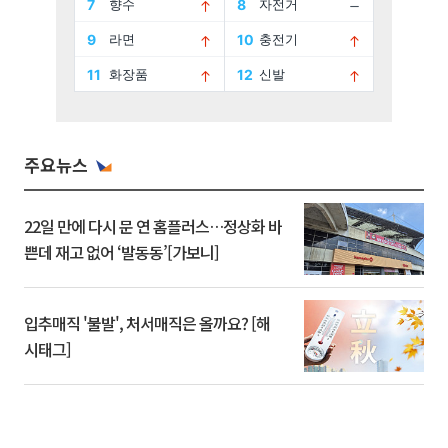
주요뉴스
22일 만에 다시 문 연 홈플러스…정상화 바
쁜데 재고 없어 ‘발동동’[가보니]
입추매직 '불발', 처서매직은 올까요? [해
시태그]