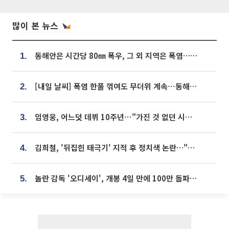
많이 본 뉴스
동해안은 시간당 80㎜ 폭우, 그 외 지역은 폭염…‘극과 극 날씨’
1.
[내일 날씨] 폭염 한풀 꺾여도 무더위 계속⋯동해안 이틀 연속 비
2.
임영웅, 어느덧 데뷔 10주년⋯"가진 것 없던 시절, 내 앞엔 20명의 팬뿐"
3.
김희철, '뒤집힌 태극기' 지적 후 정치색 논란…"좌우 떠나 우리나라 국기"
4.
놀란 감독 '오디세이', 개봉 4일 만에 100만 돌파⋯'왕사남' 보다 빠르다
5.