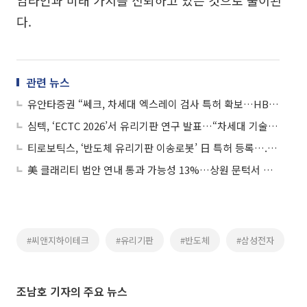
임라인과 미래 가치를 신뢰하고 있는 것으로 풀이된
다.
관련 뉴스
유안타증권 “쎄크, 차세대 엑스레이 검사 특허 확보…HBM·유리기판·방산 신성장축”
심텍, ‘ECTC 2026’서 유리기판 연구 발표…“차세대 기술 동향 모니터링 및 대응”
티로보틱스, ‘반도체 유리기판 이송로봇’ 日 특허 등록….HBMㆍ첨단 패키징 시장 공략
美 클래리티 법안 연내 통과 가능성 13%…상원 문턱서 제동
#씨앤지하이테크
#유리기판
#반도체
#삼성전자
조남호 기자의 주요 뉴스