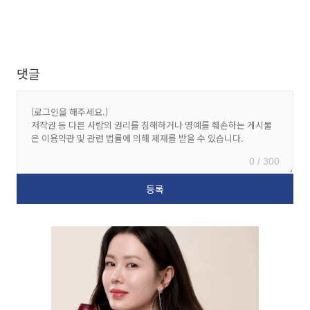
댓글
0 / 300