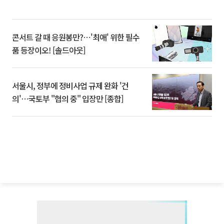
콘서트 갈 때 응원봉만?⋯'최애' 위한 필수
품 등장이오! [솔드아웃]
서울시, 정부에 정비사업 규제 완화 '건
의'⋯국토부 "협의 중" 입장만 [종합]