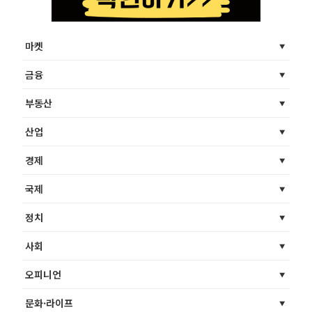
마켓
금융
부동산
산업
경제
국제
정치
사회
오피니언
문화·라이프