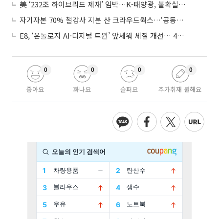
美 ‘232조 하이브리드 제재’ 임박…K-태양광, 불확실성 털고 날개 다나
자기자본 70% 철강사 지분 산 크라우드웍스…‘공동경영’으로 AI 시너지 낼까
E8, ‘온톨로지 AI·디지털 트윈’ 앞세워 체질 개선… 4분기 흑자전환 총력
0
0
0
0
좋아요
화나요
슬퍼요
추가취재 원해요