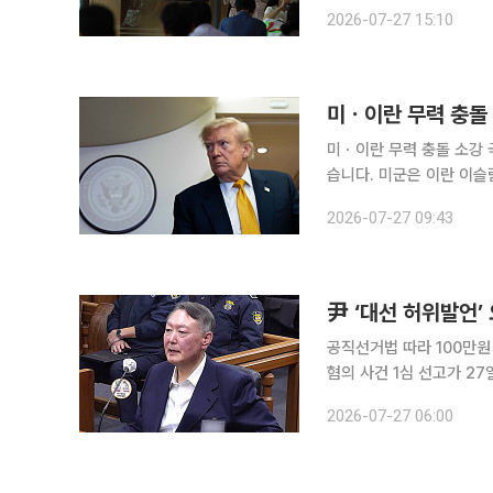
21부(조순표 부장판사)는
2026-07-27 15:10
미ㆍ이란 무력 충돌 소강 국면 미국과 이란의 무력 공방이 2주 만에 사흘째 소강상태
습니다. 미군은 이란 이슬
(현지시간)부터 23일까지
2026-07-27 09:43
격하며 맞섰습니다. 이후 
尹 ‘대선 허위발언’
공직선거법 따라 100만원 이상 형 확정
혐의 사건 1심 선고가 27
힘은 공직선거법에 따라 
2026-07-27 06:00
한다. 법조계에 따르