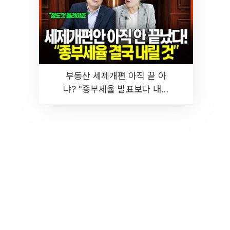
부동산 세제개편 아직 끝 아
냐? "종부세율 발표보다 내릴
것" 장기거주·양도세 전망 I 집
땅지성 I 김인만, 진미윤