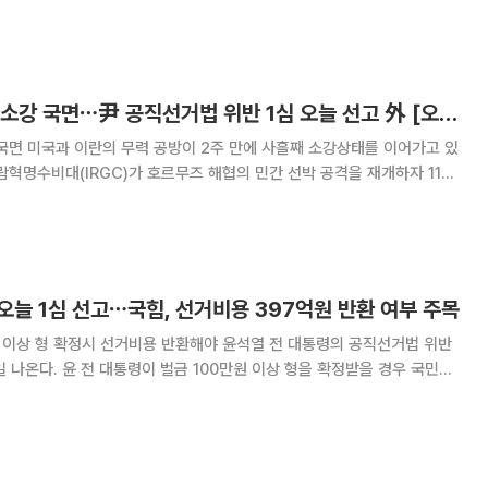
 27일 오후 공직선거법 위반 혐의를 받는 윤 전 대통령의 선고기일 열고
징역 1년 6개월에 집행유예 3년을 선고했다. 재판부는 “선거
미ㆍ이란 무력 충돌 소강 국면⋯尹 공직선거법 위반 1심 오늘 선고 外 [오늘의 주요뉴스]
를 이어가고 있
람혁명수비대(IRGC)가 호르무즈 해협의 민간 선박 공격을 재개하자 11일
 13일 연속 이란 군사시설을 공습했고, 이란도 중동 주둔 미군 기지를 공
도널드 트럼프 미국 대통령은 24일 이
 오늘 1심 선고⋯국힘, 선거비용 397억원 반환 여부 주목
시 선거비용 반환해야 윤석열 전 대통령의 공직선거법 위반
일 나온다. 윤 전 대통령이 벌금 100만원 이상 형을 확정받을 경우 국민의
당시 보전받은 대선 선거비용 397억원을 중앙선거관리위원회에 반환해야
면 서울중앙지법 형사합의21부(조순표 부장판