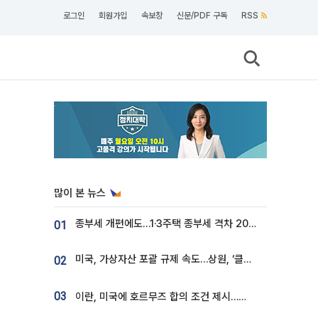
로그인
회원가입
속보창
신문/PDF 구독
RSS
많이 본 뉴스
종부세 개편에도…1·3주택 종부세 격차 2028년부터 확대
01
미국, 가상자산 포괄 규제 속도…상원, ‘클래리티법’ 9월 절차투표 추진
02
03
이란, 미국에 호르무즈 합의 조건 제시…美 “경기 아직 안 끝나” [종합]