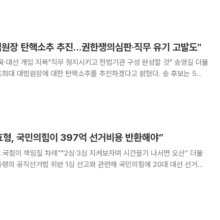
발에 따른 것이라는 점을 거론하며 이 같이 밝혔다. 장 대표
법원장 탄핵소추 추진…권한쟁의심판·직무 유기 고발도"
대선 개입 지목"직무 정지시키고 헌법기관 구성 완성할 것" 송영길 더불
 대법원장에 대한 탄핵소추를 추진하겠다고 밝혔다. 송 후보는 5일
소통관에서 기자회견을 열고 "위헌 행위와 불법을 일삼는 조희대 대법원장
했다. 그러면서 탄핵 사유로 △대법관 임명
효형, 국민의힘이 397억 선거비용 반환해야”
국힘이 책임질 차례”"2심·3심 지켜보자며 시간끌기 나서면 오산” 더불
령의 공직선거법 위반 1심 선고와 관련해 국민의힘에 20대 대선 선거비
 27일 오후 국회 소통관 기자회
 국민께 사죄하고 혈세로 보전받은 397억