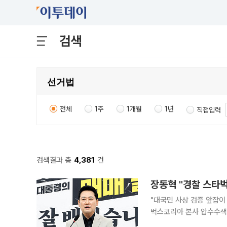
검색
전체
1주
1개월
1년
직접입력
검색결과 총
4,381
건
장동혁 "경찰 스타벅
"대국민 사상 검증 앞잡이 자처""커피 한
벅스코리아 본사 압수수색에
나선 것"이라고 비판했다. 장 대표는 5일 자신의 페이스북에 올린 글에서 이번 수사가 시민단체 