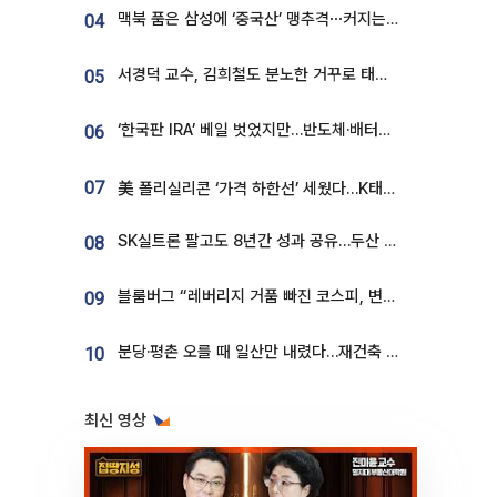
맥북 품은 삼성에 ‘중국산’ 맹추격⋯커지는 노트북 OLED 시장
04
서경덕 교수, 김희철도 분노한 거꾸로 태극기⋯"엉터리는 아냐, 아쉬울 뿐"
05
‘한국판 IRA’ 베일 벗었지만…반도체·배터리 업계 “시행령이 관건”
06
07
美 폴리실리콘 ‘가격 하한선’ 세웠다…K태양광 수혜 기대
SK실트론 팔고도 8년간 성과 공유…두산 인수대금 2.3조가 끝 아냐
08
블룸버그 “레버리지 거품 빠진 코스피, 변동성 최악 국면 지났을 가능성”
09
분당·평촌 오를 때 일산만 내렸다…재건축 기대감도 ‘무색’
10
최신 영상