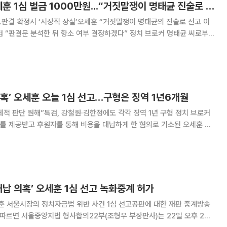
‘여론조사 대납’ 오세훈 1심 벌금 1000만원...“거짓말쟁이 명태균 진술로 선고” [종합]
...판결 확정시 ‘시장직 상실’오세훈 “거짓말쟁이 명태균의 진술로 선고 이
문 분석한 뒤 항소 여부 결정하겠다” 정치 브로커 명태균 씨로부터
자를 통해 비용을 대신 지급하게 한 혐의로 기소된 오세훈 서울시장이 1
 선고받았다. 판결이 확정될 경우
혹’ 오세훈 오늘 1심 선고…구형은 징역 1년6개월
판단 원해”특검, 강철원·김한정에도 각각 징역 1년 구형 정치 브로커
를 제공받고 후원자를 통해 비용을 대납하게 한 혐의로 기소된 오세훈 서
부장판사)는 이날 오후 2시
소된 오 시장과 강철원 전 서울시 정무
대납 의혹’ 오세훈 1심 선고 녹화중계 허가
훈 서울시장의 정치자금법 위반 사건 1심 선고공판에 대한 재판 중계방송