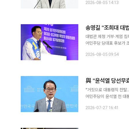
2026-08-05 14:13
송영길 "조희대 대
대법관 제청 거부·계엄 침묵·
어민주당 당대표 후보가 조희대
오전 서울 여의도 국회 
2026-08-05 09:54
탄핵을 추진하겠다”고 말
與 "윤석열 당선무
"거짓으로 대통령직 찬탈…
어민주당이 윤석열 전 대통
용 397억 원을 반환하라고 촉구했다. 강준현 민주당 수석대변인은
2026-07-27 16:41
견장 브리핑을 통해 "즉각