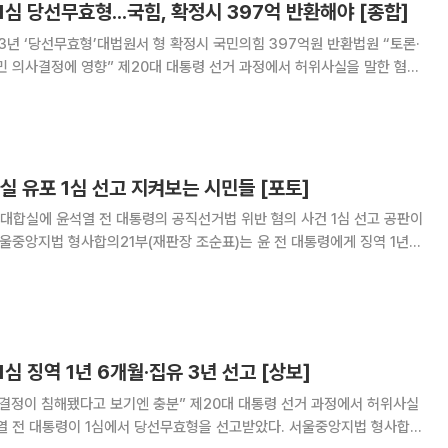
1심 당선무효형...국힘, 확정시 397억 반환해야 [종합]
 3년 ‘당선무효형’대법원서 형 확정시 국민의힘 397억원 반환법원 “토론·
 대통령 선거 과정에서 허위사실을 말한 혐의
전 대통령이 1심에서 징역 1년 6개월에 집행유예 3년을 선고받았다. 이번
 경우 국민의힘은 대선 때 보전받은
실 유포 1심 선고 지켜보는 시민들 [포토]
 대합실에 윤석열 전 대통령의 공직선거법 위반 혐의 사건 1심 선고 공판이
서울중앙지법 형사합의21부(재판장 조순표)는 윤 전 대통령에게 징역 1년6
고했다. 윤 전 대통령은 20대 대선 후보 시절 "건진법사 전성배씨를 만난
언을 한 혐의를 받는다. 1심
1심 징역 1년 6개월·집유 3년 선고 [상보]
 보기엔 충분” 제20대 대통령 선거 과정에서 허위사실
대통령이 1심에서 당선무효형을 선고받았다. 서울중앙지법 형사합의