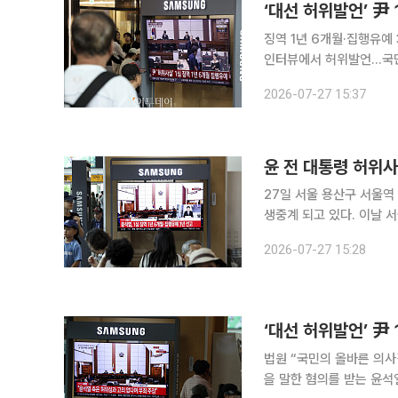
‘대선 허위발언’ 尹 
징역 1년 6개월·집행유예
인터뷰에서 허위발언...국민 의사결정에 영향” 제20대
로 재판에 넘겨진 윤석열 
2026-07-27 15:37
판결이 대법원에서 확정될
윤 전 대통령 허위사
27일 서울 용산구 서울역
생중계 되고 있다. 이날 
개월에 집행유예 3년을 선
2026-07-27 15:28
적 없다"는 취지의 허위 발
‘대선 허위발언’ 尹 
법원 “국민의 올바른 의사결정이 침해됐다고
을 말한 혐의를 받는 윤석열 전 