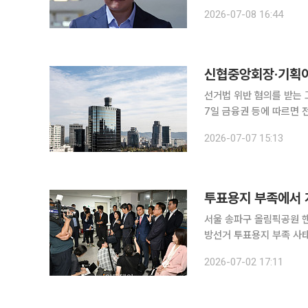
후 1시 55분께 부산지법에 도착했다. 담담한 표정으로 출두한 그는
2026-07-08 16:44
취재진 질문에 "죄송하다"
신협중앙회장·기획이사
선거법 위반 혐의를 받는
7일 금융권 등에 따르면 
로 불구속 송치된 고 회장과 기획이사에
2026-07-07 15:13
만 여러 사정을 고려해 재
서울 송파구 올림픽공원 핸드볼경기장 앞에
방선거 투표용지 부족 사
어갔다. 경기장 주변에는 
2026-07-02 17:11
의원들의 이동 경로를 막