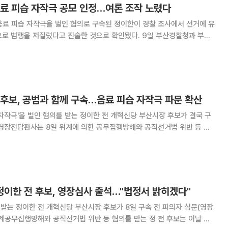
음료 피습 자작극 공모 인정…여론 조작 노렸다
 음료 피습 자작극을 벌인 혐의로 구속된 정이한이 경찰 조사에서 선거에 유
을 저질렀다고 진술한 것으로 확인됐다. 9일 부산경찰청과 부산
 후보는 지난 5월 중순 진행된 경찰 조사에서 선거를 위해 30대 남성 A
씨와 범행을 사전에 공모했다고 진술했다. A씨는 전직 헬스 트
후보, 공범과 함께 구속…음료 피습 자작극 파문 확산
습 자작극'을 벌인 혐의를 받는 정이한 전 개혁신당 부산시장 후보가 결국 구
대한 영장실질심사를 진행한 뒤 "증거를 인멸할 염려가 있다"며 구속영장을
후보의 공범으로 지목된 30대 A씨도 같은
 정이한 전 후보, 영장심사 출석…"법정서 밝히겠다"
을 받는 정이한 전 개혁신당 부산시장 후보가 8일 구속 전 피의자 심문(영장