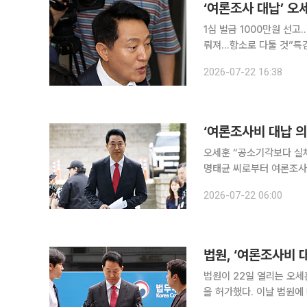
1심 벌금 1000만원 선고
뤄져...항소로 다툴 것”특검 “판결
여론조사를 제공받고, 후원
2026-07-22 16:38
심에서 벌금 1000만원을
‘여론조사비 대납 의
오세훈 “공소기각보다 실체적 
명태균 씨로부터 여론조사
울시장이 22일 1심 판단을 받는다. 서울중앙지법 형사합의22부(조형우 
2026-07-22 06:00
정치자금법 위반 혐의로 기
법원, ‘여론조사비 
법원이 22일 열리는 오세
을 허가했다. 이날 법원에 따르면 서울중앙지법 형사합의22부(조형우 부장판사)는 22일 오후 2시