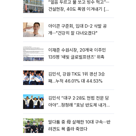
“얼음 두르고 물 쏘고 빙수 먹고”⋯
건설현장, 40도 폭염 이겨내기 [르
포]
아이콘 구준회, 입대 D-2 삭발 공
개⋯"건강히 잘 다녀오겠다"
이재준 수원시장, 20개국 이주민
135명 '새빛 글로벌프렌즈' 위촉
김민석, 강원·TK도 1위 경선 3승
째…누적 46.01% 대 44.53%
김민석 “대구 2·28도 헌법 전문 담
아야”…정청래 “호남 반도체 내가
제일 잘할 것”
말다툼 중 母 살해한 10대 구속⋯반
려견도 목 졸라 죽였다