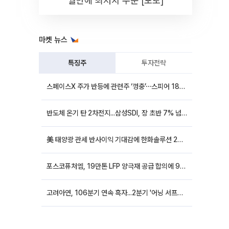
월만에 최저치 수준 [포토]
마켓 뉴스
특징주
투자전략
스페이스X 주가 반등에 관련주 ‘껑충’⋯스피어 18%ㆍ에이치브이엠 12%↑
반도체 온기 탄 2차전지...삼성SDI, 장 초반 7% 넘게 껑충
美 태양광 관세 반사이익 기대감에 한화솔루션 20%대·OCI홀딩스 14%대 급등
포스코퓨처엠, 19만톤 LFP 양극재 공급 합의에 9%대 강세
고려아연, 106분기 연속 흑자...2분기 '어닝 서프라이즈'에 장 초반 12%대 강세