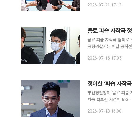
열리는 오 시장의 정치자금법
2026-07-21 17:13
음료 피습 자작극 정
음료 피습 자작극 혐의로 구
금정경찰서는 이날 공직선
인 헬스 트레이너 A씨를 검찰에 송치했다. 정 전 후보는 이날
2026-07-16 17:05
스크 차림으로 검찰에 출석
정이한 '피습 자작극
부산경찰청이 '음료 피습 
처음 확보한 시점이 6·3 지방선거
전 후보 사건과 관련한 수
2026-07-13 16:00
로잡기 위해 공보규칙 제5