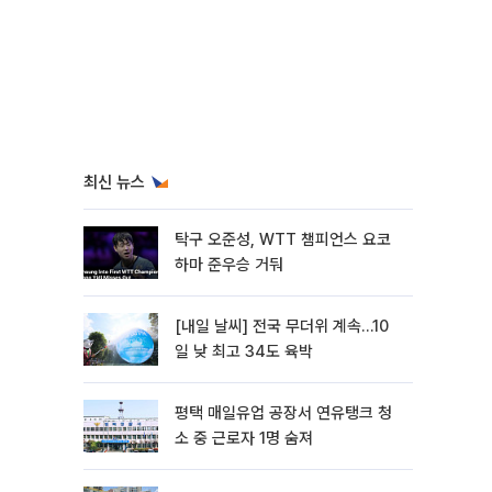
최신 뉴스
탁구 오준성, WTT 챔피언스 요코
하마 준우승 거둬
[내일 날씨] 전국 무더위 계속…10
일 낮 최고 34도 육박
평택 매일유업 공장서 연유탱크 청
소 중 근로자 1명 숨져