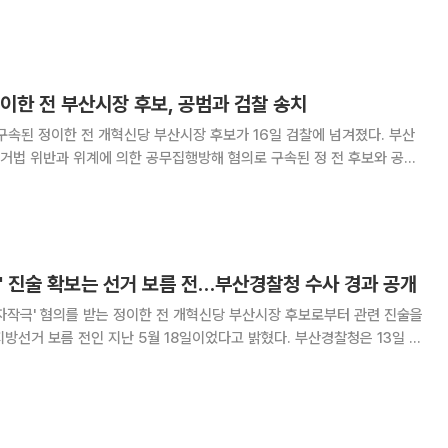
 위반 혐의 사건 선고공판의 중계방송(녹화중계)을 허가했다. 민중기
특별검사팀의 중계 신청을 허가한 것이다. 법원은 그간 공공의 이
이한 전 부산시장 후보, 공범과 검찰 송치
속된 정이한 전 개혁신당 부산시장 후보가 16일 검찰에 넘겨졌다. 부산
거법 위반과 위계에 의한 공무집행방해 혐의로 구속된 정 전 후보와 공범
 오전 구속 당시 입었던 양복과 흰색 마
했다. '왜 선거를 끝까지 완주했느냐
' 진술 확보는 선거 보름 전…부산경찰청 수사 경과 공개
자작극' 혐의를 받는 정이한 전 개혁신당 부산시장 후보로부터 관련 진술을
 보름 전인 지난 5월 18일이었다고 밝혔다. 부산경찰청은 13일 정
사 타임라인을 공개하며 "오보 또는 추측성 보도 등에 대한 사실관계를 바
조 제1항에 따라 예외적으로 수