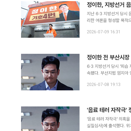
정이한, 지방선거 
지난 6·3 지방선거 당시
리한 여론을 형성할 목적으로 범행
금정경찰서에 따르면 정 전
2026-07-09 16:31
정이한 전 부산시장 
6·3 지방선거 당시 '피
속됐다. 부산지법 엄지아 영장전담판사는 8일 위계에 의한 공무집행방해와 공직선거법 위반 등 혐
의를 받는 정 전 후보에 
2026-07-08 19:13
발부했다. 정 전 
'음료 테러 자작극'
'음료 테러 자작극' 의혹
실질심사)에 출석했다. 위계공무집행방해와 공직선거법 위반 등 혐의를 받는 정 전 후보는 이날 오