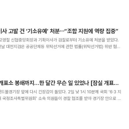
 '자작극 의혹을 인정하느냐'는
며 "모든 건 법정에서 사실관계를
 고발 건 ‘기소유예’ 처분⋯“조합 지원에 역량 집중”
 고영철 신협중앙회장과 기획이사가 검찰로부터 기소유예 처분을 받았다.
전날 대전지검은 공공단체등 위탁선거에 관한 법률(위탁선거법) 위반 혐의
 기소유예 처분을 내렸다. 기소유예는 범죄 혐의는 인정되지
판에 넘기지 않는 처분이다. 형사 절차를 거쳤
투표용지 부족에서 개표소 봉쇄까지…한 달간 무슨 일 있었나 [잠실 개표소 시위②]
 다시 긴장감이 돌았다. 2일 낮 1시 10분께 국회 ‘6·3 지
태 국정조사특별위원회’ 소속 의원들이 경찰 협조를 받아 경기장 안으로 들
기동대 25개 부대 등 경찰 2000여 명이 배치됐다. 일부 시위 참가자들은
아섰고, 현장에서는 고성과 몸싸