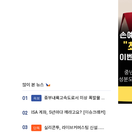
많이 본 뉴스
중부내륙고속도로서 미상 폭발물 발견
01
속보
ISA 계좌, 5년마다 깨라고요? [이슈크래커]
02
03
실리콘투, 라이브커머스팀 신설…K뷰티 ‘글로벌 판매망’ 확대[K뷰티 라방戰]
단독