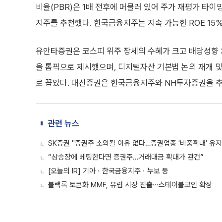
비율(PBR)은 1배 전후에 머물러 있어 주가 재평가 타
지주를 추천했다. 한국금융지주는 지속 가능한 ROE 15%
유안타증권은 코스피 위주 장세의 수혜가 크고 배당성향 
을 톱픽으로 제시했으며, 디지털자산 기본법 논의 재개 
로 꼽았다. 대신증권은 한국금융지주와 NH투자증권을 
관련 뉴스
SK증권 "증권주 소외될 이유 없다…증권업종 '비중확대' 유지
“상승장에 베팅한다면 증권주…거래대금 확대가 관건”
[오늘의 IR] 기아ㆍ한국금융지주ㆍ누보 등
블랙록 토큰화 MMF, 유럽 시장 진출∙∙∙스테이블코인 확장