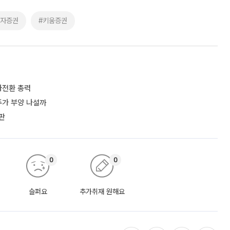
투자증권
#키움증권
흑자전환 총력
 주가 부양 나설까
판
0
0
슬퍼요
추가취재 원해요