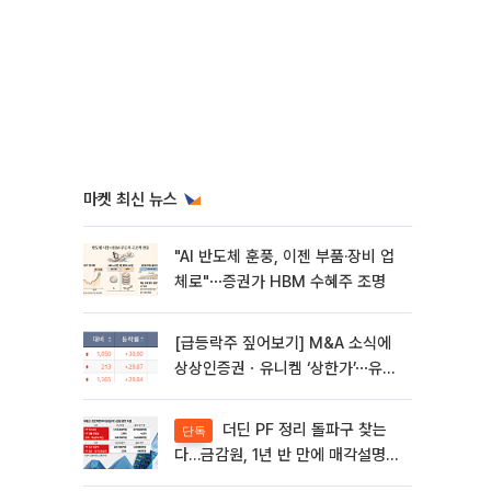
마켓 최신 뉴스
"AI 반도체 훈풍, 이젠 부품·장비 업
체로"⋯증권가 HBM 수혜주 조명
[급등락주 짚어보기] M&A 소식에
상상인증권ㆍ유니켐 ‘상한가’⋯유증
제동 걸린 SK디앤디↑
더딘 PF 정리 돌파구 찾는
단독
다…금감원, 1년 반 만에 매각설명회
재개