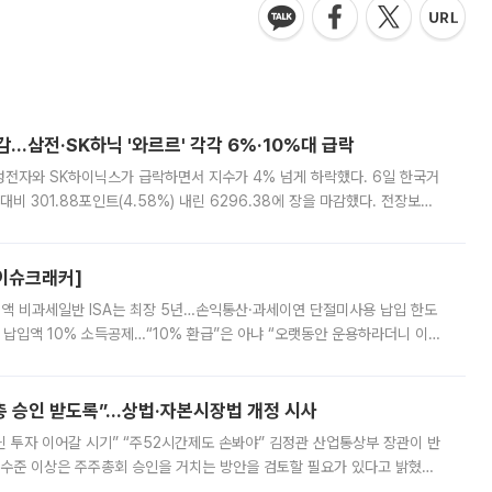
감…삼전·SK하닉 '와르르' 각각 6%·10%대 급락
삼성전자와 SK하이닉스가 급락하면서 지수가 4% 넘게 하락했다. 6일 한국거
비 301.88포인트(4.58%) 내린 6296.38에 장을 마감했다. 전장보다
스피는 장중 한때 6550.94까지 오르기도 했으나 6238.32까지 밀리기도 했
[이슈크래커]
 전액 비과세일반 ISA는 최장 5년…손익통산·과세이연 단절미사용 납입 한도
납입액 10% 소득공제…“10% 환급”은 아냐 “오랫동안 운용하라더니 이제
 ‘만능 절세 통장’으로 불리는 개인종합자산관리계좌(ISA)가 두 갈래로 개
주총 승인 받도록”…상법·자본시장법 개정 시사
닌 투자 이어갈 시기” “주52시간제도 손봐야” 김정관 산업통상부 장관이 반
 수준 이상은 주주총회 승인을 거치는 방안을 검토할 필요가 있다고 밝혔다.
배구조와 주주권 강화 논의가 이어지는 가운데, 핵심 연구인력에 대한