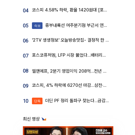
코스피 4.58% 하락, 환율 1420원대 [포토]
04
중부내륙선 여주분기점 부근서 연이은 추돌사고 발생
05
속보
'2TV 생생정보' 오늘방송맛집- 결정적 한 수, 3종 메밀면! 메밀 소바 맛집 '의○○○○'
06
포스코퓨처엠, LFP 시장 뚫었다…배터리사와 대규모 장기 공급 합의
07
08
엘앤에프, 2분기 영업이익 208억…전년 比 흑자전환
코스피, 4% 하락에 6270선 마감…삼전·SK하닉 '와르르' 각각 6%·10%대 급락
09
더딘 PF 정리 돌파구 찾는다…금감원, 1년 반 만에 매각설명회 재개
10
단독
최신 영상