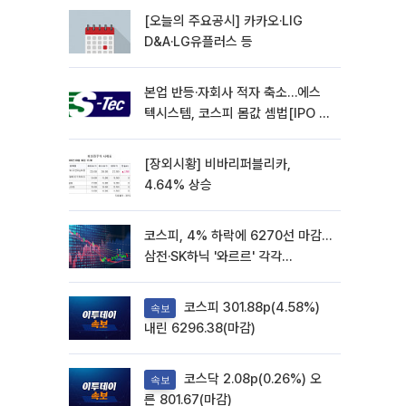
[오늘의 주요공시] 카카오·LIG
D&A·LG유플러스 등
본업 반등·자회사 적자 축소…에스
텍시스템, 코스피 몸값 셈법[IPO 엑
스레이]
[장외시황] 비바리퍼블리카,
4.64% 상승
코스피, 4% 하락에 6270선 마감…
삼전·SK하닉 '와르르' 각각
6%·10%대 급락
코스피 301.88p(4.58%)
속보
내린 6296.38(마감)
코스닥 2.08p(0.26%) 오
속보
른 801.67(마감)