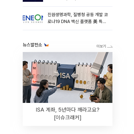
진원생명과학, 질병청 공동 개발 코
로나19 DNA 백신 플랫폼 美 특허
확보
뉴스발전소
ISA 계좌, 5년마다 깨라고요?
[이슈크래커]