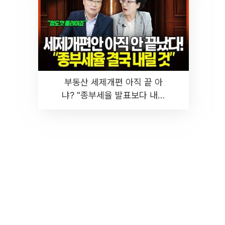
부동산 세제개편 아직 끝 아
냐? "종부세율 발표보다 내릴
것" 장기거주·양도세 전망 I 집
땅지성 I 김인만, 진미윤