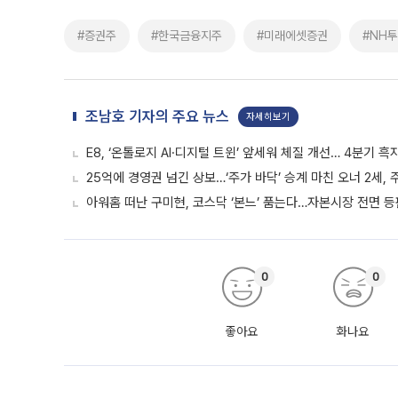
#증권주
#한국금융지주
#미래에셋증권
#NH
조남호 기자의 주요 뉴스
자세히보기
E8, ‘온톨로지 AI·디지털 트윈’ 앞세워 체질 개선… 4분기 
25억에 경영권 넘긴 상보…‘주가 바닥’ 승계 마친 오너 2세,
아워홈 떠난 구미현, 코스닥 ‘본느’ 품는다…자본시장 전면 등
0
0
좋아요
화나요