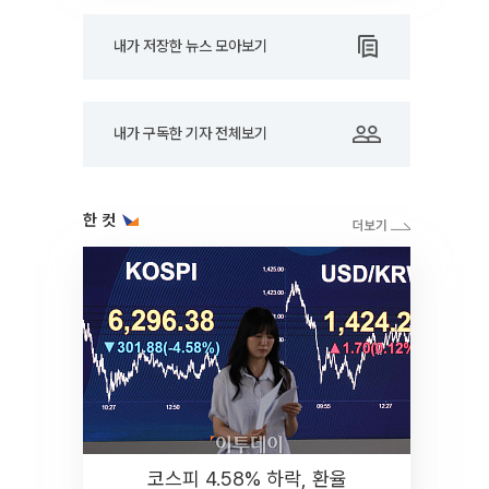
내가 저장한 뉴스 모아보기
내가 구독한 기자 전체보기
한 컷
코스피 4.58% 하락, 환율