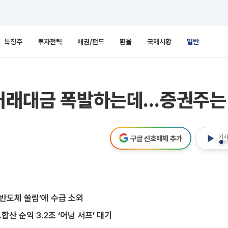
특징주
투자전략
채권/펀드
환율
국제시황
일반
 거래대금 폭발하는데…증권주는
기사
구글 선호매체 추가
‘반도체 쏠림’에 수급 소외
합산 순익 3.2조 ‘어닝 서프’ 대기