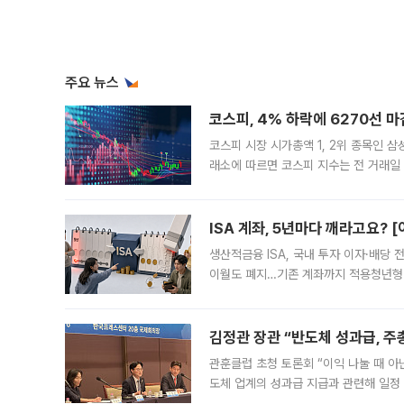
주요 뉴스
코스피, 4% 하락에 6270선 마
코스피 시장 시가총액 1, 2위 종목인 
래소에 따르면 코스피 지수는 전 거래일 대
1.81% 내린 6478.75에 출발한 코
다. 이날 오전
ISA 계좌, 5년마다 깨라고요? 
생산적금융 ISA, 국내 투자 이자·배당
이월도 폐지…기존 계좌까지 적용청년형 
는 5년마다 계좌를 해지하라는 건가요?”
편을
김정관 장관 “반도체 성과급, 
관훈클럽 초청 토론회 “이익 나눌 때 아
도체 업계의 성과급 지급과 관련해 일정
최근 상법·자본시장법 개정으로 기업 지