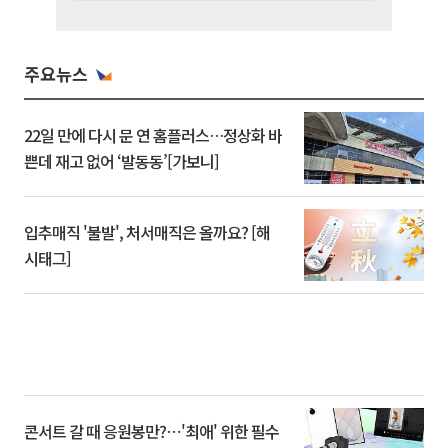
주요뉴스
22일 만에 다시 문 연 홈플러스…정상화 바
쁜데 재고 없어 ‘발동동’[가보니]
입추매직 '불발', 처서매직은 올까요? [해
시태그]
콘서트 갈 때 응원봉만?⋯'최애' 위한 필수