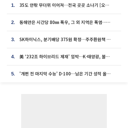
35도 안팎 무더위 이어져…전국 곳곳 소나기 [오늘 날씨]
1.
동해안은 시간당 80㎜ 폭우, 그 외 지역은 폭염…‘극과 극 날씨’
2.
SK하이닉스, 분기배당 375원 확정…주주환원책 9월로 앞당겨 발표
3.
美 ‘232조 하이브리드 제재’ 임박…K-태양광, 불확실성 털고 날개 다나
4.
'개편 전 마지막 수능' D-100⋯남은 기간 성적 올릴 전략은
5.