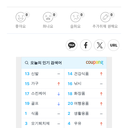
0
0
0
0
좋아요
화나요
슬퍼요
추가취재 원해요