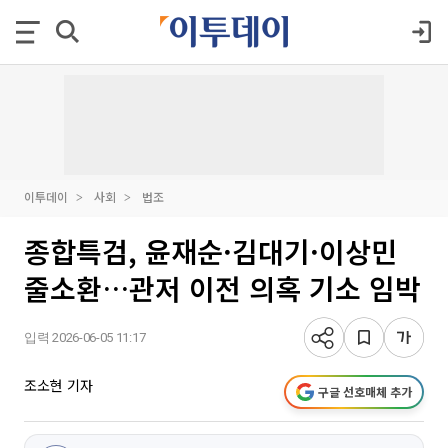
이투데이
사회
법조
종합특검, 윤재순·김대기·이상민
줄소환…관저 이전 의혹 기소 임박
입력 2026-06-05 11:17
조소현 기자
구글 선호매체 추가