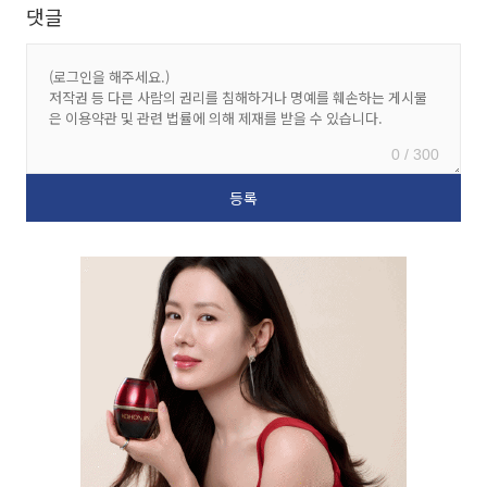
댓글
0 / 300