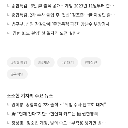
종합특검 “6일 尹 출석 공개…계엄 2023년 11월부터 준비 정황 확인”
종합특검, 2차 수사 돌입 후 ‘윗선’ 정조준…尹·이상민 줄소환
법무부, 신임 감찰관에 '종합특검 파견' 강남수 부장검사 임용
‘경험 無도 환영’ 첫 일자리 도전 설명서
#종합특검
#윤재순
#김대기
#이상민
#윤석열
조소현 기자의 주요 뉴스
원희룡, 종합특검 2차 출석…“위법 수사 단호히 대처”
野 “헌재 간다”지만…현실적 카드는 檢 권한쟁의
정성호 “형소법 개정, 빛의 속도…부작용 생기면 빨리 고쳐야”