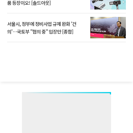
품 등장이오! [솔드아웃]
서울시, 정부에 정비사업 규제 완화 '건
의'⋯국토부 "협의 중" 입장만 [종합]