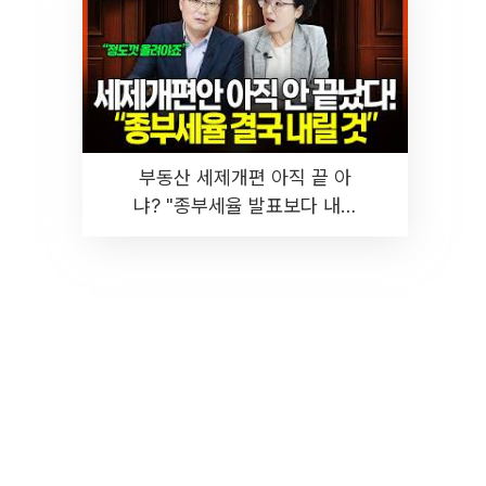
부동산 세제개편 아직 끝 아
냐? "종부세율 발표보다 내릴
것" 장기거주·양도세 전망 I 집
땅지성 I 김인만, 진미윤