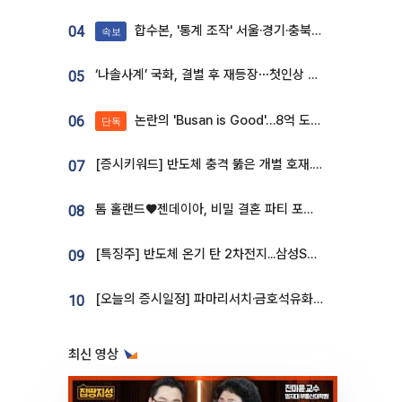
합수본, '통계 조작' 서울·경기·충북 선관위 등 추가 압수수색
04
속보
‘나솔사계’ 국화, 결별 후 재등장⋯첫인상 투표 휩쓸고 ‘인기녀’ 등극
05
논란의 'Busan is Good'…8억 도시브랜드, 용산 대통령실 CI 업체가 수행
06
단독
[증시키워드] 반도체 충격 뚫은 개별 호재...포스코퓨처엠·에코프로·한화솔루션 '눈길'
07
톰 홀랜드♥젠데이아, 비밀 결혼 파티 포착⋯호텔 대관비만 9억
08
[특징주] 반도체 온기 탄 2차전지...삼성SDI, 장 초반 7% 넘게 껑충
09
[오늘의 증시일정] 파마리서치·금호석유화학·코오롱인더·상상인증권 등
10
최신 영상