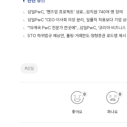
관련 뉴스
삼일PwC, '핸즈업 프로젝트' 성료…임직원 740여 명 참여
삼일PwC "CEO·이사회 의장 분리, 일률적 적용보다 기업 상
"19개국 PwC 전문가 한곳에"…삼일PwC, '코리아 비즈니
STO 하위법규 예상안, 풀링·거래한도·정형증권 로드맵 제시
#삼일
0
0
좋아요
화나요