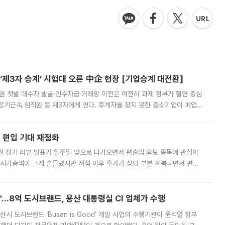
제3자 승계’ 시험대 오른 中企 현장 [기업승계 대전환]
지원 첫발 매수자 발굴·인수자금·거래망 이전은 여전히 과제 정부가 혈연 중심
장기근속 임직원 등 제3자에게 연다. 후계자를 찾지 못한 중소기업이 폐업
해 기술과 일자리를 남기도록 하겠다는 취지다. 다만 세금 감면만으로 거래를
에 편입 기대 재점화
월 정기 리뷰 발표가 일주일 앞으로 다가오면서 편출입 후보 종목에 관심이
 시가총액이 크게 흔들렸지만 저점 이후 주가가 상당 부분 회복되면서 편입
다시 부각되고 있다. 7일 금융투자업계에 따르면 MSCI는 한국시간으로 오는
od'…8억 도시브랜드, 용산 대통령실 CI 업체가 수행
시 도시브랜드 ‘Busan is Good’ 개발 사업의 수행기관이 윤석열 정부