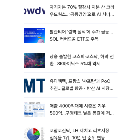
자기자본 70% 철강사 지분 산 크라
우드웍스…‘공동경영’으로 AI 시너지
낼까
팔란티어 '깜짝 실적'에 주가 급등…
SOL 커버드콜 ETF도 주목
상승 출발한 코스피·코스닥, 하락 전
환…SK하이닉스 5%대 약세
유디엠텍, 프랑스 ‘샤프란’과 PoC
추진…글로벌 항공ㆍ방산 AI 시장
공략
매출 4000억대에 시총은 겨우
500억…구영테크 낮은 몸값에 저가
승계 마무리
코람코신탁, LH 제치고 리츠시장
점유율 1위…10년 만 순위 변동