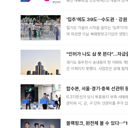
용산 대통령실 상징체계(CI) 개발에 참
도시브랜드 사업이 공개 이후 시민 공감
'입추'에도 39도⋯수도권ㆍ강원
절기상 가을의 시작을 알리는 ‘입추’이자
에 따르면 이날 북태평양고기압의 영향으
도, 낮 최고기온은 31~39도로, 전국
"인허가 나도 삽 못 뜬다"…자금
경기도 동두천시 송내동의 한 아파트 개
은 이뤄지지 못했다. 사업장은 공매 절차
3차 공매까지 진행됐으나 모두 유찰됐다.
후
합수본, 서울·경기·충북 선관위 등
6.3지방선거 당시 투표용지 부족 사태
관위와 시, 군, 구 단위 선관위를 추가
부(김태훈 서울중앙지검 3차장검사)는 
블랙핑크, 완전체 볼 수 있다⋯"