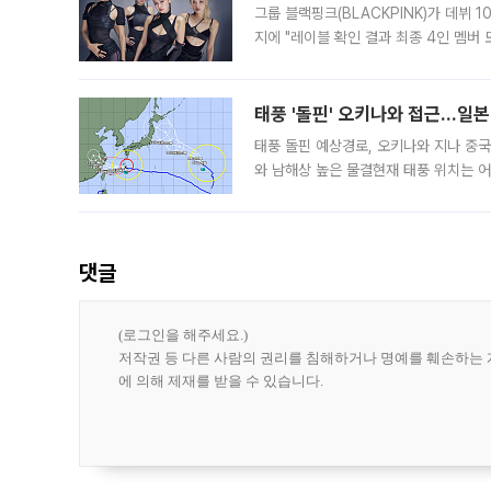
그룹 블랙핑크(BLACKPINK)가 데뷔
지에 "레이블 확인 결과 최종 4인 멤버
10주년을 이틀 앞둔 6일 10주년 기념행
확한
태풍 '돌핀' 오키나와 접근…일
태풍 돌핀 예상경로, 오키나와 지나 중
와 남해상 높은 물결현재 태풍 위치는 어
강한 세력을 유지한 채 일본 오키나와와
댓글