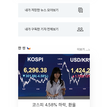
내가 저장한 뉴스 모아보기
내가 구독한 기자 전체보기
한 컷
코스피 4.58% 하락, 환율