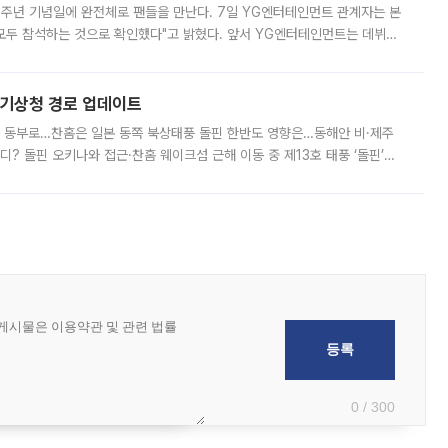
 10주년 기념일에 완전체로 팬들을 만난다. 7일 YG엔터테인먼트 관계자는 본
 모두 참석하는 것으로 확인했다"고 밝혔다. 앞서 YG엔터테인먼트는 데뷔
사 개최를 공지한 바 있다. 다만 장소를 '8일 오후 서울 모처'로 안내하며 정
본기상청 경로 업데이트
국 동부로…찬홈은 일본 동쪽 북상태풍 돌핀 한반도 영향은…동해안 비·제주
디? 돌핀 오키나와 접근·찬홈 웨이크섬 근해 이동 중 제13호 태풍 ‘돌핀’이
 아마미 지방에 접근하고 있다. 돌핀은 오키나와 부근을 지난 뒤 동중국해
0 / 300