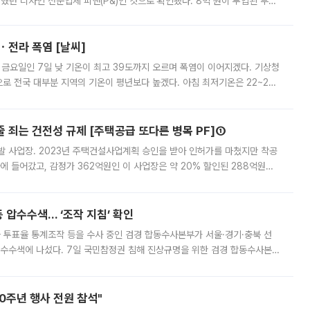
여했던 디자인 전문업체 피앤(P&)인 것으로 확인됐다. 8억 원이 투입된 부산
 부족과 디자인 정체성 논란에 휩싸였던 만큼, 사업 선정 과정과 결과물에
ㆍ전라 폭염 [날씨]
 금요일인 7일 낮 기온이 최고 39도까지 오르며 폭염이 이어지겠다. 기상청
로 전국 대부분 지역의 기온이 평년보다 높겠다. 아침 최저기온은 22~27
 대부분 지역에 폭염특보가 발효된 가운데 최고체감온도는 35도 안팎까지 올라
줄 죄는 건전성 규제 [주택공급 또다른 병목 PF]①
발 사업장. 2023년 주택건설사업계획 승인을 받아 인허가를 마쳤지만 착공
에 들어갔고, 감정가 362억원인 이 사업장은 약 20% 할인된 288억원에
 현재는 4차 공매를 위한 조건 협의가 진행 중이다. 수도권의 주요 주거 배
 압수수색… ‘조작 지침’ 확인
와 투표율 통계조작 등을 수사 중인 검경 합동수사본부가 서울·경기·충북 선
 압수수색에 나섰다. 7일 국민참정권 침해 진상규명을 위한 검경 합동수사본
추가 증거 확보를 위해 중앙선관위, 서울시·경기도·충청북도 선관위, 김포시
10주년 행사 전원 참석"