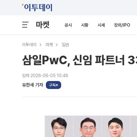
마켓
공시
시황
시세
장외/IPO
이투데이
마켓
일반
삼일PwC, 신임 파트너 
입력 2026-06-05 10:48
유한새 기자
구독