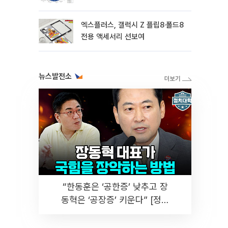
엑스플러스, 갤럭시 Z 플립8·폴드8
전용 액세서리 선보여
뉴스발전소
“한동훈은 ‘공한증’ 낮추고 장
동혁은 ‘공장증’ 키운다” [정치
대학]