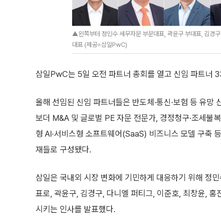
▲왼쪽부터 정민수 세무자문 부문대표, 곽윤구 부대표, 김경구 
대표 (제공=삼일PwC)
삼일PwC는 5일 오전 파트너 총회를 열고 신임 파트너 
올해 선임된 신임 파트너들은 반도체·통신·보험 등 유망 
보더 M&A 및 글로벌 PE 자문 전문가, 경정청구·조세불복
형 AI·서비스형 소프트웨어(SaaS) 비즈니스 모델 구축 등
재들로 구성됐다.
삼일은 국내외 시장 변화에 기민하게 대응하기 위해 정
표로, 곽윤구, 김경구, 다니엘 퍼티그, 이준호, 최창윤,
시키는 인사를 발표했다.