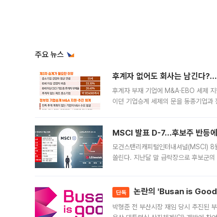
주요 뉴스
후계자 없어도 회사는 남긴다?…‘
후계자 부재 기업에 M&A·EBO 세제 
이던 기업승계 세제의 문을 동종기업과 
대신 M&A나 임직원 인수(EBO)를 통
늘
MSCI 발표 D-7…후보주 반등
모건스탠리캐피털인터내셔널(MSCI) 8
쏠린다. 지난달 말 급락장으로 후보군의
가능성과 지수 추종 자금 유입 기대가 
논란의 'Busan is Go
단독
박형준 전 부산시장 재임 당시 추진된 부산