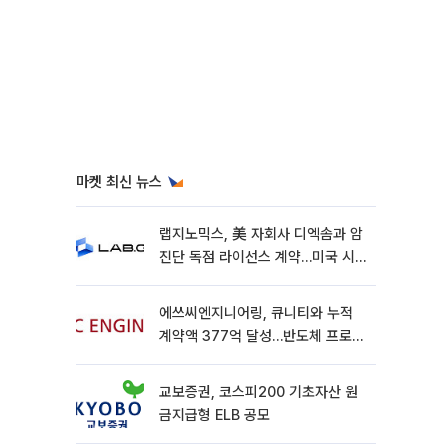
마켓 최신 뉴스
랩지노믹스, 美 자회사 디엑솜과 암
진단 독점 라이선스 계약…미국 시
장 공략 가속
에쓰씨엔지니어링, 큐니티와 누적
계약액 377억 달성…반도체 프로젝
트 추가 수주
교보증권, 코스피200 기초자산 원
금지급형 ELB 공모