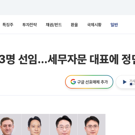
특징주
투자전략
채권/펀드
환율
국제시황
일반
33명 선임…세무자문 대표에 정
기사
구글 선호매체 추가