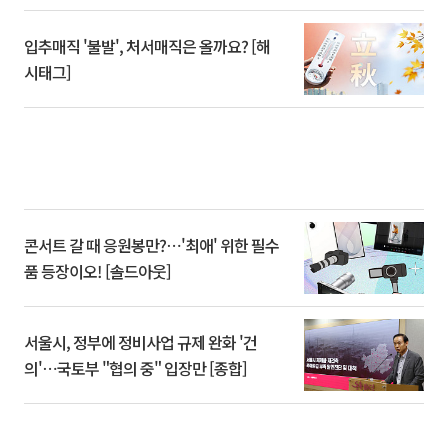
입추매직 '불발', 처서매직은 올까요? [해
시태그]
콘서트 갈 때 응원봉만?⋯'최애' 위한 필수
품 등장이오! [솔드아웃]
서울시, 정부에 정비사업 규제 완화 '건
의'⋯국토부 "협의 중" 입장만 [종합]