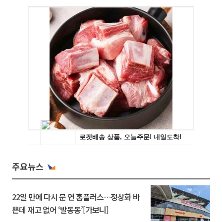
주요뉴스
22일 만에 다시 문 연 홈플러스…정상화 바
쁜데 재고 없어 ‘발동동’[가보니]