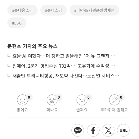
#롯데홈쇼핑
#롯데쇼핑
#리턴RE자원순환캠페인
#ESG
문현호 기자의 주요 뉴스
효율·AI 더했다…더 강하고 알뜰해진 ‘더 뉴 그랜저 하이브리드’
진에어, 2분기 영업손실 731억…“고유가에 수익성 악화”
새출발 트리니티항공, 재도약 나선다…노선별 서비스 차별화
0
0
0
0
좋아요
화나요
슬퍼요
추가취재 원해요