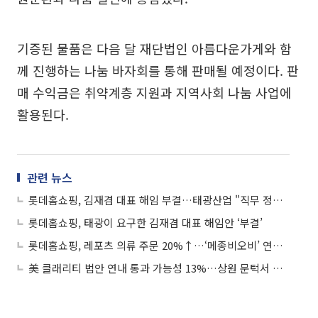
기증된 물품은 다음 달 재단법인 아름다운가게와 함
께 진행하는 나눔 바자회를 통해 판매될 예정이다. 판
매 수익금은 취약계층 지원과 지역사회 나눔 사업에
활용된다.
관련 뉴스
롯데홈쇼핑, 김재겸 대표 해임 부결…태광산업 "직무 정지 가처분 신청"
롯데홈쇼핑, 태광이 요구한 김재겸 대표 해임안 ‘부결’
롯데홈쇼핑, 레포츠 의류 주문 20%↑…‘메종비오비’ 연간 200억 돌파
美 클래리티 법안 연내 통과 가능성 13%…상원 문턱서 제동