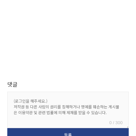
댓글
0 / 300