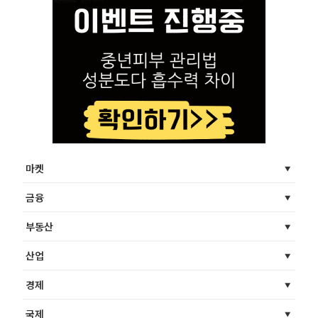
마켓
금융
부동산
산업
경제
국제