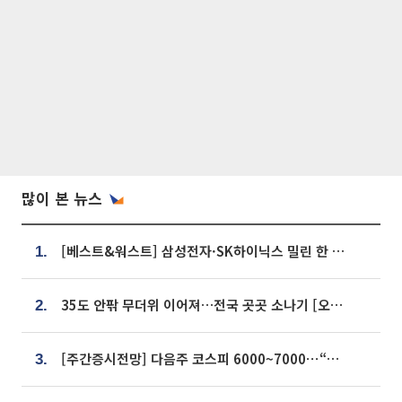
많이 본 뉴스
[베스트&워스트] 삼성전자·SK하이닉스 밀린 한 주…상상인증권은 85% 급등
1.
35도 안팎 무더위 이어져…전국 곳곳 소나기 [오늘 날씨]
2.
[주간증시전망] 다음주 코스피 6000~7000⋯“外人 수급은 정책이 변수”
3.