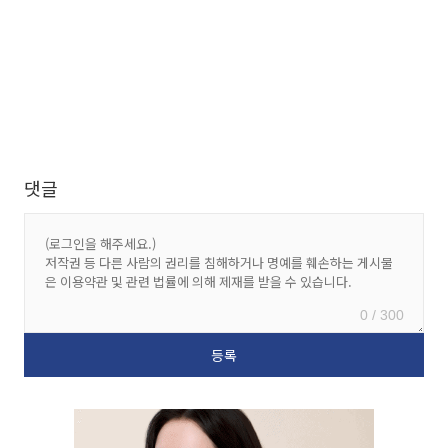
댓글
0 / 300