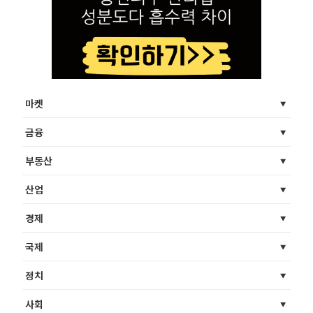
마켓
금융
부동산
산업
경제
국제
정치
사회