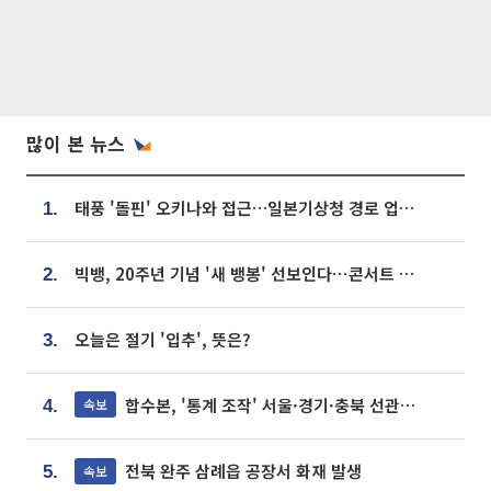
많이 본 뉴스
태풍 '돌핀' 오키나와 접근…일본기상청 경로 업데이트
1.
빅뱅, 20주년 기념 '새 뱅봉' 선보인다⋯콘서트 앞두고 팝업 개최
2.
오늘은 절기 '입추', 뜻은?
3.
합수본, '통계 조작' 서울·경기·충북 선관위 등 추가 압수수색
속보
4.
전북 완주 삼례읍 공장서 화재 발생
속보
5.