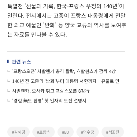
특별전 '선물과 기록, 한국-프랑스 우정의 140년'이
열린다. 전시에서는 고종이 프랑스 대통령에게 전달
한 외교 예물인 '반화' 등 양국 교류의 역사를 보여주
는 자료를 만나볼 수 있다.
관련 뉴스
'프랑스오픈' 사발렌카 충격 탈락, 흐발린스카 깜짝 4강
140년 전 고종의 ‘반화’부터 대통령 서한까지⋯유물로 만나는 한국ㆍ프랑스 우정의 역사
사발렌카, 오사카 꺾고 프랑스오픈 8강行
‘경험 無도 환영’ 첫 일자리 도전 설명서
#김혜경
#프랑스
#EU
#덕수궁
#석조전