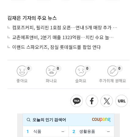
김재은 기자의 주요 뉴스
컴포즈커피, 필리핀 1호점 오픈…연내 5개 매장 추가 출점
교촌에프앤비, 2분기 매출 1323억원…치킨 수요 늘며 4.9%↑
이랜드 스파오키즈, 잠실 롯데월드몰 팝업 연다
0
0
0
0
좋아요
화나요
슬퍼요
추가취재 원해요