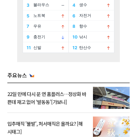
주요뉴스
22일 만에 다시 문 연 홈플러스…정상화 바
쁜데 재고 없어 ‘발동동’[가보니]
입추매직 '불발', 처서매직은 올까요? [해
시태그]