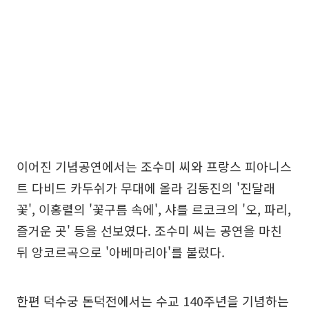
이어진 기념공연에서는 조수미 씨와 프랑스 피아니스
트 다비드 카두쉬가 무대에 올라 김동진의 '진달래
꽃', 이홍렬의 '꽃구름 속에', 샤를 르코크의 '오, 파리,
즐거운 곳' 등을 선보였다. 조수미 씨는 공연을 마친
뒤 앙코르곡으로 '아베마리아'를 불렀다.
한편 덕수궁 돈덕전에서는 수교 140주년을 기념하는