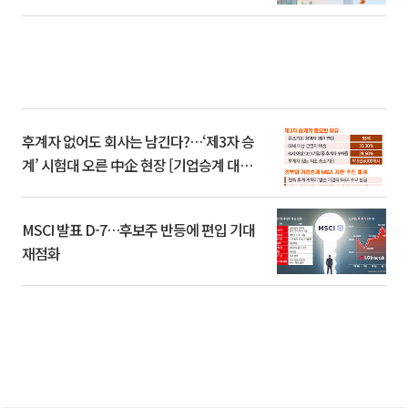
후계자 없어도 회사는 남긴다?…‘제3자 승
계’ 시험대 오른 中企 현장 [기업승계 대전
환]
MSCI 발표 D-7…후보주 반등에 편입 기대
재점화