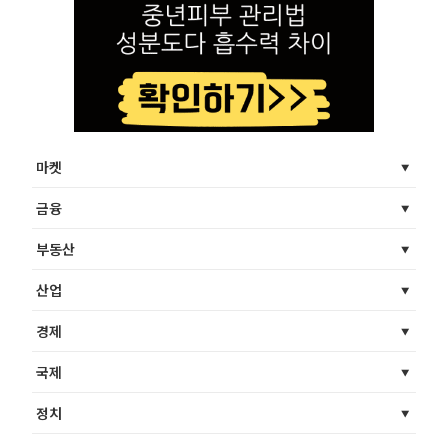
마켓
금융
부동산
산업
경제
국제
정치