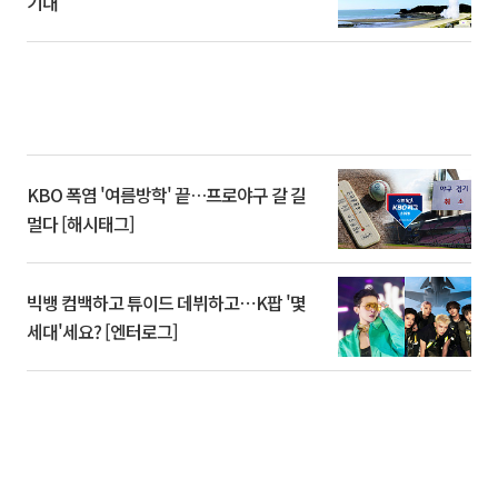
기대
KBO 폭염 '여름방학' 끝…프로야구 갈 길
멀다 [해시태그]
빅뱅 컴백하고 튜이드 데뷔하고⋯K팝 '몇
세대'세요? [엔터로그]