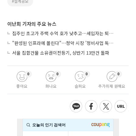
#설계공모
이난희 기자의 주요 뉴스
집주인 초고가 주택 수억 호가 낮추고⋯세입자는 퇴거 위기
"완성된 인프라에 몰린다"⋯청약 시장 '정비사업 독주' 42배 격차
서울 집합건물 소유권이전등기, 상반기 13만건 돌파
0
0
0
0
좋아요
화나요
슬퍼요
추가취재 원해요