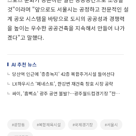
것"이라며 "앞으로도 서울시는 공정하고 전문적인 설
계 공모 시스템을 바탕으로 도시의 공공성과 경쟁력
을 높이는 우수한 공공건축을 지속해서 만들어 나가
겠다"고 말했다.
AI 추천 뉴스
당산역 인근에 '층층녹지' 42층 복합주거시설 들어선다
LX하우시스 ‘페네스트’, 한강변 재건축 창호 시장 공략
싸이, '흠뻑쇼' 광주 공연 불발?⋯광주월드컵경기장 "잔디 훼손 우려"
#광장동
#복합체육시설
#국제경기장
#서울시