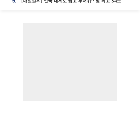
[내일날씨] 전국 대체로 맑고 무더위…낮 최고 34도
5.