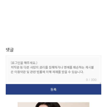
댓글
0 / 300