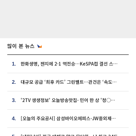
많이 본 뉴스
한화생명, 젠지에 2-1 역전승⋯KeSPA컵 결선 스테이지 2 직행
1.
대규모 공급 ‘최후 카드’ 그린벨트⋯관건은 ‘속도’ [주택공급 승부수의 조건]
2.
'2TV 생생정보' 오늘방송맛집- 민어 한 상 '청○○○' vs 전복 한 상 '명○'
3.
[오늘의 주요공시] 삼성바이오에피스·JW중외제약·한미반도체·SK바이오사이언스 등
4.