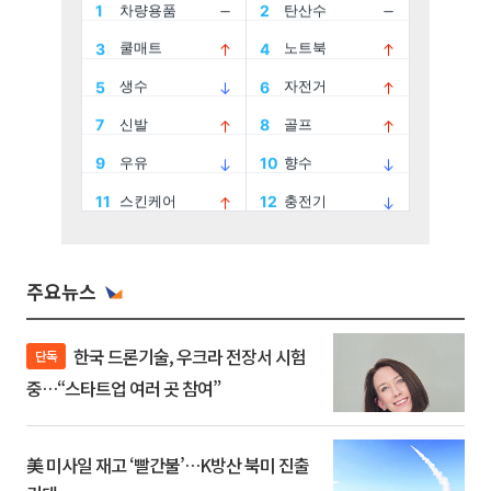
주요뉴스
한국 드론기술, 우크라 전장서 시험
단독
중…“스타트업 여러 곳 참여”
美 미사일 재고 ‘빨간불’…K방산 북미 진출