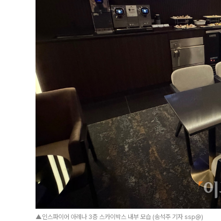
▲인스파이어 아레나 3층 스카이박스 내부 모습 (송석주 기자 ssp@)