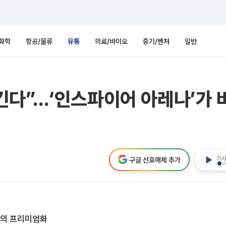
화학
항공/물류
유통
의료/바이오
중기/벤처
일반
긴다”…‘인스파이어 아레나’가 
기사
구글 선호매체 추가
화의 프리미엄화