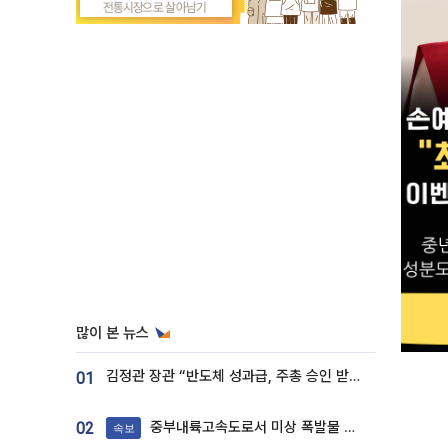
많이 본 뉴스
김정관 장관 “반도체 성과급, 주총 승인 받도록”…상법·자본시장법 개정 시사
01
중부내륙고속도로서 미상 폭발물 발견
02
속보