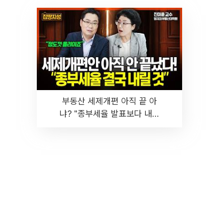
부동산 세제개편 아직 끝 아
냐? "종부세율 발표보다 내릴
것" 장기거주·양도세 전망 I 집
땅지성 I 김인만, 진미윤