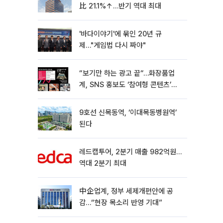
比 21.1%↑…반기 역대 최대
'바다이야기'에 묶인 20년 규
제…"게임법 다시 짜야"
“보기만 하는 광고 끝“…화장품업
계, SNS 홍보도 ‘참여형 콘텐츠’로
변모[K뷰티 라방戰]
9호선 신목동역, ‘이대목동병원역’
된다
레드캡투어, 2분기 매출 982억원…
역대 2분기 최대
中企업계, 정부 세제개편안에 공
감…“현장 목소리 반영 기대”