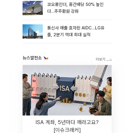
코오롱인더, 중간배당 50% 높인
다…주주환원 강화
통신사 매출 효자된 AIDC…LG유
플, 2분기 역대 최대 실적
뉴스발전소
ISA 계좌, 5년마다 깨라고요?
[이슈크래커]