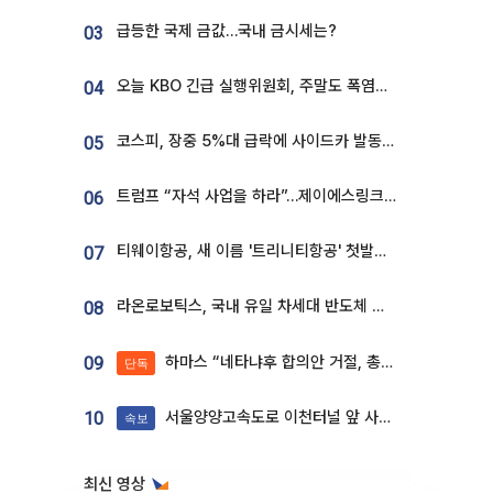
급등한 국제 금값…국내 금시세는?
03
오늘 KBO 긴급 실행위원회, 주말도 폭염취소 될까
04
코스피, 장중 5%대 급락에 사이드카 발동…삼성·SK 동반 폭락
05
트럼프 “자석 사업을 하라”…제이에스링크, 비중국 영구자석 공급망 구축 속도
06
티웨이항공, 새 이름 '트리니티항공' 첫발…SSC 전략 본격화
07
라온로보틱스, 국내 유일 차세대 반도체 공정 로봇 개발 ‘고객사 테스트 진행’
08
하마스 “네타냐후 합의안 거절, 총선 앞두고 시간 끌기”
09
단독
서울양양고속도로 이천터널 앞 사고 발생
10
속보
최신 영상