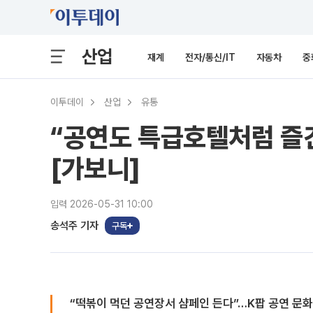
산업
재계
전자/통신/IT
자동차
중
이투데이
산업
유통
“공연도 특급호텔처럼 즐
[가보니]
입력 2026-05-31 10:00
송석주 기자
구독
“떡볶이 먹던 공연장서 샴페인 든다”…K팝 공연 문