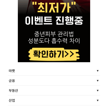
마켓
금융
부동산
산업