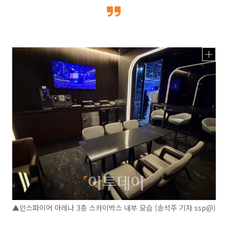
▲인스파이어 아레나 3층 스카이박스 내부 모습 (송석주 기자 ssp@)