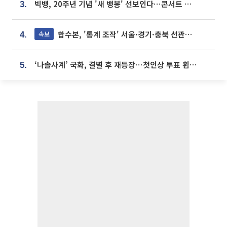
빅뱅, 20주년 기념 '새 뱅봉' 선보인다⋯콘서트 앞두고 팝업 개최
3.
합수본, '통계 조작' 서울·경기·충북 선관위 등 추가 압수수색
속보
4.
‘나솔사계’ 국화, 결별 후 재등장⋯첫인상 투표 휩쓸고 ‘인기녀’ 등극
5.