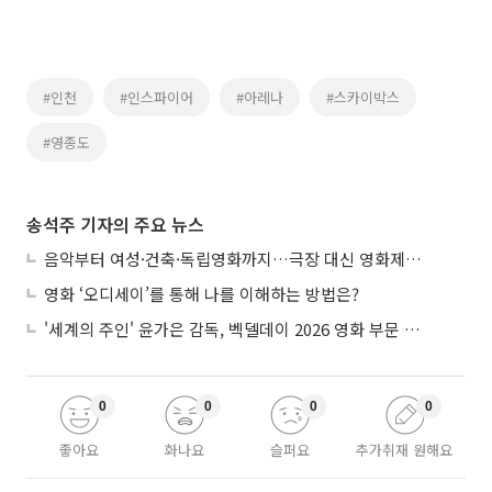
#인천
#인스파이어
#아레나
#스카이박스
#영종도
송석주 기자의 주요 뉴스
음악부터 여성·건축·독립영화까지…극장 대신 영화제로 즐기는 스크린 여행
영화 ‘오디세이’를 통해 나를 이해하는 방법은?
'세계의 주인' 윤가은 감독, 벡델데이 2026 영화 부문 벡델리안 감독 선정
0
0
0
0
좋아요
화나요
슬퍼요
추가취재 원해요