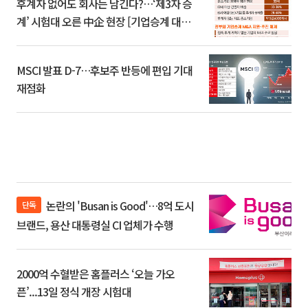
후계자 없어도 회사는 남긴다?…‘제3자 승
계’ 시험대 오른 中企 현장 [기업승계 대전
환]
MSCI 발표 D-7…후보주 반등에 편입 기대
재점화
논란의 'Busan is Good'…8억 도시
단독
브랜드, 용산 대통령실 CI 업체가 수행
2000억 수혈받은 홈플러스 ‘오늘 가오
픈’...13일 정식 개장 시험대