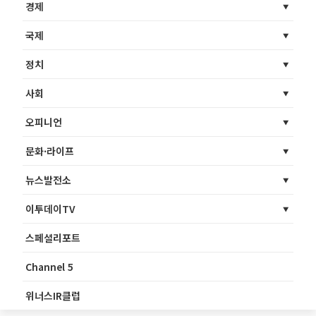
경제
국제
정치
사회
오피니언
문화·라이프
뉴스발전소
이투데이TV
스페셜리포트
Channel 5
위너스IR클럽