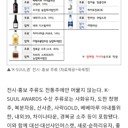
▲'K-SUUL관' 전시･홍보 주류 (자료제공=국세청)
전시·홍보 주류도 전통주에만 머물지 않는다. K-
SUUL AWARDS 수상 주류로는 사화유자, 도한 청명
주, 복분자음, 산사춘, 사락GOLD, 베베마루 아내를위
한, 내외39, 차이나타운, 경복궁 소주 등이 포함됐다.
이와 함께 대선·대선샤인머스캣, 새로·순하리유자, 좋