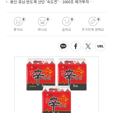
용인·호남 반도체 산단 ‘속도전’…1600조 메가투자 이행 총력
0
0
0
0
좋아요
화나요
슬퍼요
추가취재 원해요