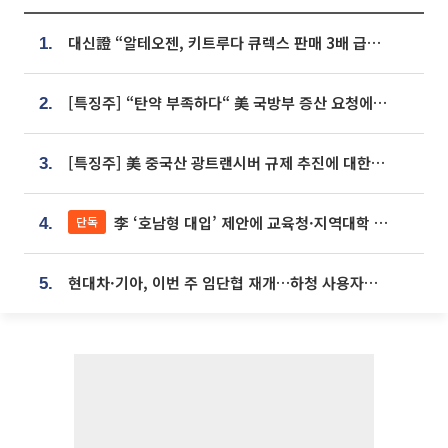
대신證 “알테오젠, 키트루다 큐렉스 판매 3배 급증…목표가 41만원 상향”
1.
[특징주] “탄약 부족하다“ 美 국방부 증산 요청에⋯국내 방산주 급등세
2.
[특징주] 美 중국산 광트랜시버 규제 추진에 대한광통신 등 광통신株 강세
3.
李 ‘호남형 대입’ 제안에 교육청·지역대학 서·논술형 입시 연계 '착수'
단독
4.
현대차·기아, 이번 주 임단협 재개…하청 사용자성 재심도 ‘변수’
5.