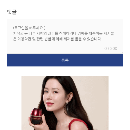
댓글
0 / 300