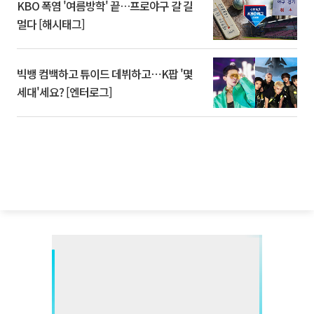
KBO 폭염 '여름방학' 끝…프로야구 갈 길
멀다 [해시태그]
빅뱅 컴백하고 튜이드 데뷔하고⋯K팝 '몇
세대'세요? [엔터로그]