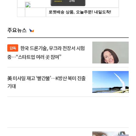
주요뉴스
한국 드론기술, 우크라 전장서 시험
단독
중…“스타트업 여러 곳 참여”
美 미사일 재고 ‘빨간불’…K방산 북미 진출
기대