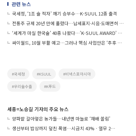
관련 뉴스
국세청, ‘1조 술 적자’ 깨기 승부수…K-SUUL 12종 출격
전통주 규제 20년 만에 풀렸다…납세표지·시음·도매면허 ‘3대 족쇄’ 해제
‘세계가 마실 한국술’ 40종 나왔다…'K-SUUL AWARD' 1차 통과작 전격 공개
싸이월드, 10월 부활 예고…그러나 핵심 사업안은 ‘추후 공개’
#국세청
#KSUUL
#비넥스포아시아
#우리술수출
#K푸드
세종=노승길 기자의 주요 뉴스
양파밭 갈아엎은 농가들…내년엔 마늘로 ‘재배 쏠림’
생산부터 밥상까지 덮친 폭염…시금치 43%ㆍ열무 28% 급등