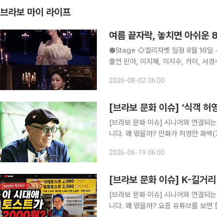
브라보 마이 라이프
여름 끝자락, 놓치면 아쉬운 
●Stage ◇엘리자벳 일정 8월 16일 ~ 11월 15일 장소 블루스퀘어 우리은행홀 연출 로버트 요한슨
출연 린아, 이지혜, 이지수, 카이, 서경수, 고은성, 
트리아 황후 엘리자벳의 삶을 바탕으로
2026-08-02 06:00
존재 ‘죽음(Der Tod)’
[브라보 문화 이슈] ‘식객 허
[브라보 문화 이슈] 시니어와 연결되는
니다. 왜 떴을까? 만화가 허영만 화백(79)은 지난 17일 낙상사고로 인한 건강 악화로 활동 중단을
선언했다. 이에 따라 그가 2019년부터
2026-06-19 06:00
하 ‘백반기행’)’도 7년 만에 막을 내린
[브라보 문화 이슈] K-길거리
[브라보 문화 이슈] 시니어와 연결되는
니다. 왜 떴을까? 요즘 유튜브를 보면 한국의 스트리트푸드(길거리 음식)를 조명한 콘텐츠를 어렵지