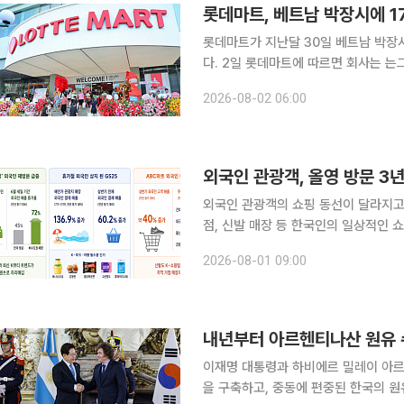
롯데마트가 지난달 30일 베트남 박장시
다. 2일 롯데마트에 따르면 회사는 는그동안 호찌민시 등 베트남 남부를 중심으로 점포망을 구축했
고 베트남 북부에선 수도 하노이 내 2
2026-08-02 06:00
심이던 출점 범위를 주변 주요 도시까지
외국인 관광객, 올영 방문 3
외국인 관광객의 쇼핑 동선이 달라지고
점, 신발 매장 등 한국인의 일상적인 
문을 넘어 성수와 건대, 강릉·부산·대
2026-08-01 09:00
다. 30일 CJ올리브영이 글로벌텍
내년부터 아르헨티나산 원유 
이재명 대통령과 하비에르 밀레이 아르
을 구축하고, 중동에 편중된 한국의 원유 도입선을