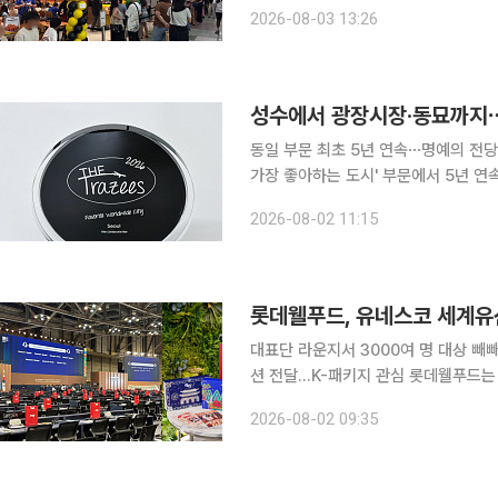
첫 매장을 열고 동남아시아 시장 영토 확장에 나선다. bhc는 마닐라
2026-08-03 13:26
에스엠 노스 에드사(SM North EDS
동일 부문 최초 5년 연속⋯명예의 전당 등재 서울이 미국 여행전문매체가 선정하는 
가장 좋아하는 도시' 부문에서 5년 연속 1위에 올랐다. 2일 서울시와
매체 트래지 트래블이 발표한 ‘2026
2026-08-02 11:15
문 1위로 선정됐다고 밝혔다. 서울은 
롯데웰푸드, 유네스코 세계유
대표단 라운지서 3000여 명 대상 빼빼
션 전달…K-패키지 관심 롯데웰푸드는 지난달 19일부터 29일까지 부산 벡스코에서 열린 제48차
유네스코 세계유산위원회에 공식 협력
2026-08-02 09:35