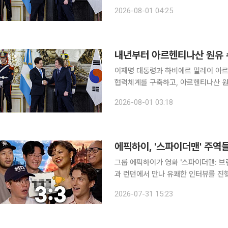
을 최종 타결하고 한·메르코수르 무역
2026-08-01 04:25
협력에 기업 투자와 시장 진출을 뒷받
내년부터 아르헨티나산 원유
이재명 대통령과 하비에르 밀레이 아르
협력체계를 구축하고, 아르헨티나산 원
지협정을 최종 타결하고 한·메르코수르 무
2026-08-01 03:18
가안보실장은 31일(현지시간) 한·아
에픽하이, '스파이더맨' 주역
그룹 에픽하이가 영화 '스파이더맨: 브랜
과 런던에서 만나 유쾌한 인터뷰를 진행했다. 30일 에픽하이 공식 유튜브 채널에는 
이아, 제이콥 배덜런과 함께한 인터뷰 
2026-07-31 15:23