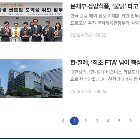
문체부·삼양식품, ‘불닭’ 타고
한국 관광 해외 홍보 확대를 위한 업무
프로모션 추진 문화체육관광부와 삼양식품이 해외 방한객 유치를 확대하고 한국 관광 해외 홍보를
활성화한다. 문화체육관광부와 삼양식품은 31일 오후 국립현대미술관 서울관에서 업무협약을 체결
2026-07-31 09:22
한다. 이번 협약은 K푸드의 파급력을 
한·칠레, ‘최초 FTA’ 넘어 
대한상의, ‘한-칠레 비즈니스 라운드테이블’ 개최 한국과 칠레 경제계가 자유
으로 핵심광물과 AI, 친환경에너지 등 미래산업 협
업협회와 공동으로 30일(현지시간) 
2026-07-31 08:43
다고 31일 밝혔다. 이재명 대통령의 
1
2
3
4
5
6