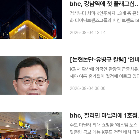
bhc, 강남역에 첫 플래그십
점심부터 치맥·K안주까지…3개 층 콘
화 다이닝브랜즈그룹의 치킨 브랜드 bhc는 브랜드 최초 플래그십 스토어인 강남역점을 정식 개점
했다고 4일 밝혔다. 강남역점은 기존 치킨 브랜드의 저녁 중심 '치맥' 문화를 넘어 점심 식사부터 저
2026-08-04 13:14
녁 모임까지 하루 종일 이용할 수 있는
[논현논단-유병규 칼럼] ‘인
K컬처 확산에 외국인 관광객 급증치유
해야 여름 휴가철이 절정에 이르고 있다. 해외 관광이 급증하는 시기다. 다행스럽게도 요즘에는 외
국인들의 국내 관광자 수도 크게 늘고 있
2026-08-04 06:00
대를 기록했고, 상반기 누적으로 처음 
bhc, 필리핀 마닐라에 1호
수도 마닐라 최대 쇼핑몰 '에스엠 노스
맞춤형 콤보 메뉴·K푸드 전면 배치 다이닝브랜즈그룹의 치킨 브랜드 bhc가 필리핀 수도 마닐라에