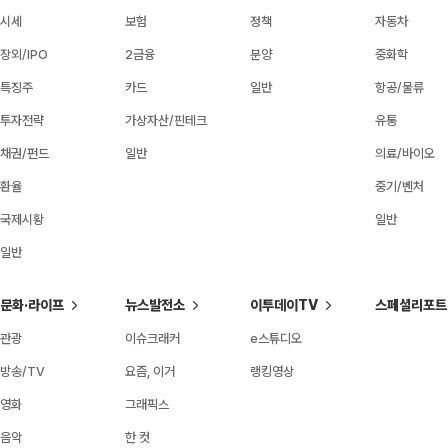
시세
보험
정책
자동차
장외/IPO
2금융
분양
중화학
특징주
카드
일반
항공/물류
투자전략
가상자산/핀테크
유통
채권/펀드
일반
의료/바이오
환율
중기/벤처
국제시황
일반
일반
문화·라이프
뉴스발전소
이투데이TV
스페셜리포트
관광
이슈크래커
e스튜디오
방송/TV
요즘, 이거
랭킹영상
영화
그래픽스
음악
한 컷