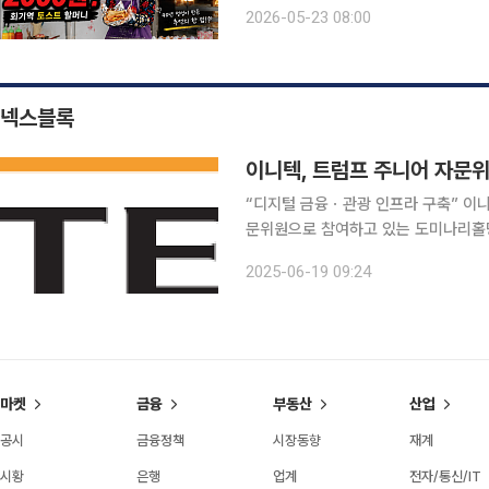
않게 찾아볼 수 있다. 한눈에 봐도 먹
2026-05-23 08:00
·할아버지의 푸근한 미소까지. 유튜브
넥스블록
“디지털 금융ㆍ관광 인프라 구축” 이니텍이 미국 트럼프 대통령의 아들 도널드 트럼프 주니어가 자
문위원으로 참여하고 있는 도미나리홀딩스(
코인 사업을 추진한다. 히 정부가 추진중인 한국형 중앙은행 디지털화폐(CBDC) 실험 및 디지털 금
2025-06-19 09:24
마켓
금융
부동산
산업
공시
금융정책
시장동향
재계
시황
은행
업계
전자/통신/IT