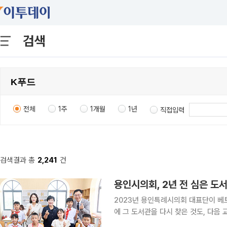
검색
전체
1주
1개월
1년
직접입력
검색결과 총
2,241
건
용인시의회, 2년 전 심은 도
2023년 용인특례시의회 대표단이 베
에 그 도서관을 다시 찾은 것도, 다음 교류를 약속
합하면 용인특례시의회는 베트남 다낭시