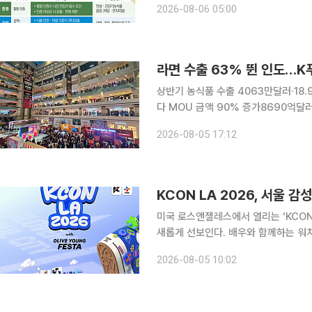
2026-08-06 05:00
장으로 부상하면서 우리 농식품 수출 
라면 수출 63% 뛴 인도…K푸
상반기 농식품 수출 4063만달러·18
다 MOU 금액 90% 증가8690억달러 식
라면 수출이 올해 상반기 60% 넘게 
2026-08-05 17:12
품기업들은 뉴델리에서 지난 행사의 두
KCON LA 2026, 서울 감
미국 로스앤젤레스에서 열리는 ‘KCON L
새롭게 선보인다. 배우와 함께하는 워
활용한 디지털 서비스도 강화해 현장 경험을 넓힌다는 계획이
2026-08-05 10:02
LA 2026’에는 올해 신설돼 ‘KCON 