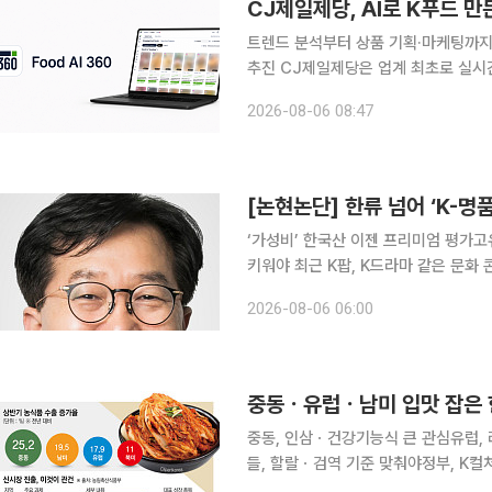
CJ제일제당, AI로 K푸드 만든
트렌드 분석부터 상품 기획·마케팅까지 
추진 CJ제일제당은 업계 최초로 실시간 트렌드 분석과 상품 기획·개발, 소비자 반응 예측, 마케팅을
지원하는 AI 플랫폼 '푸드 AI 360(Food AI
2026-08-06 08:47
식품마케팅실과 AX·DX담당이 공동 
[논현논단] 한류 넘어 ‘K-명
‘가성비’ 한국산 이젠 프리미엄 평가
키워야 최근 K팝, K드라마 같은 문화 콘텐츠부터 반도체, 조선, 방산, 화장품 등 제조업에 이르기까
지, 한국의 제품과 문화가 글로벌 시장
2026-08-06 06:00
산’이라는 표기가 단순한 가성비를 뜻
중동, 인삼ㆍ건강기능식 큰 관심유럽,
들, 할랄ㆍ검역 기준 맞춰야정부, K컬처ㆍ미식관광 연계 홍보
지형이 바뀌고 있다. 한류 확산과 현지