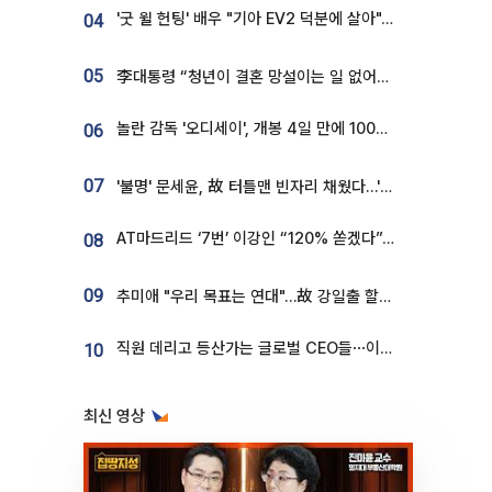
'굿 윌 헌팅' 배우 "기아 EV2 덕분에 살아"…교통사고 후 안전성 극찬
04
05
李대통령 “청년이 결혼 망설이는 일 없어야...제도상 불이익 조사”
놀란 감독 '오디세이', 개봉 4일 만에 100만 돌파⋯'왕사남' 보다 빠르다
06
07
'불명' 문세윤, 故 터틀맨 빈자리 채웠다…'거북이' 눈물의 최종 우승
AT마드리드 ‘7번’ 이강인 “120% 쏟겠다”⋯시메오네 감독 “필요한 선수”
08
09
추미애 "우리 목표는 연대"…故 강일출 할머니 흉상 제막
직원 데리고 등산가는 글로벌 CEO들⋯이유 있었네
10
최신 영상