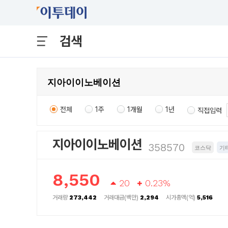
검색
전체
1주
1개월
1년
직접입력
지아이이노베이션
358570
코스닥
기
8,550
20
0.23%
거래량
273,442
거래대금(백만)
2,294
시가총액(억)
5,516