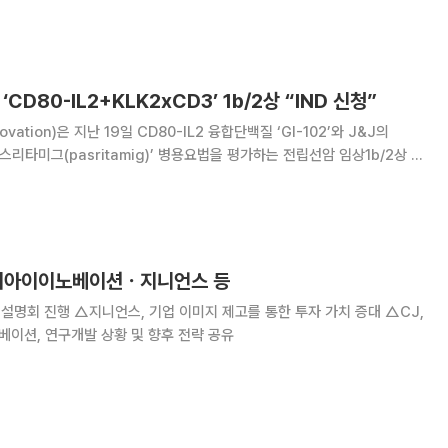
바이오메트릭스, 인터플
‘CD80-IL2+KLK2xCD3’ 1b/2상 “IND 신청”
ation)은 지난 19일 CD80-IL2 융합단백질 ‘GI-102’와 J&J의
파스리타미그(pasritamig)’ 병용요법을 평가하는 전립선암 임상1b/2상 임
 식품의약국(FDA)과 한국 식품의약품안전처에 신청했다고 공시했다. 공시
/2상에서 신규
Jㆍ지아이이노베이션ㆍ지니언스 등
 설명회 진행 △지니언스, 기업 이미지 제고를 통한 투자 가치 증대 △CJ,
이션, 연구개발 상황 및 향후 전략 공유