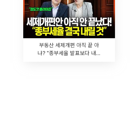
부동산 세제개편 아직 끝 아
냐? "종부세율 발표보다 내릴
것" 장기거주·양도세 전망 I 집
땅지성 I 김인만, 진미윤