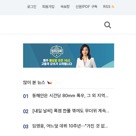
로그인
회원가입
속보창
신문/PDF 구독
RSS
많이 본 뉴스
동해안은 시간당 80㎜ 폭우, 그 외 지역은 폭염…‘극과 극 날씨’
01
[내일 날씨] 폭염 한풀 꺾여도 무더위 계속⋯동해안 이틀 연속 비
02
임영웅, 어느덧 데뷔 10주년⋯"가진 것 없던 시절, 내 앞엔 20명의 팬뿐"
03