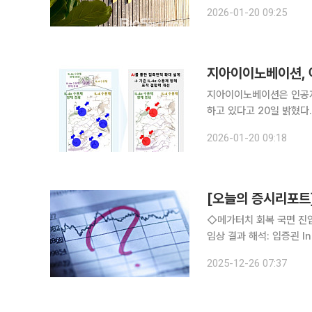
는 동시에, 아토피피부염 복
2026-01-20 09:25
13 이외에 약물이 타깃하
지아이이노베이션, 
지아이이노베이션은 인공지
하고 있다고 20일 밝혔다. 차세대 알레르기 이중융합 파이프라인은 알레르기 염증 경로인 IL-4/I
13 신호를 조절하는 동시
2026-01-20 09:18
환경 등을 고려해 듀피젠트
[오늘의 증시리포트
◇메가터치 회복 국면 진입
임상 결과 해석: 입증괸 I
매치료제 GB-5001: 월
2025-12-26 07:37
확인 김민찬, 김주형 그