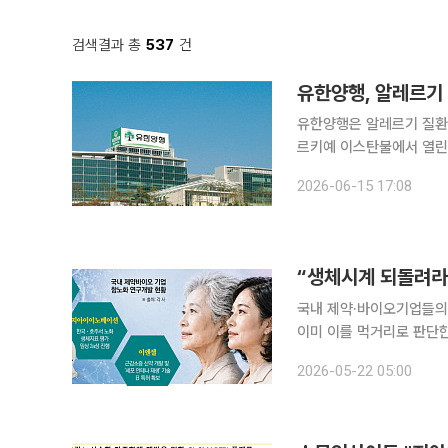
검색결과 총
537
건
유한양행, 알레르기 
유한양행은 알레르기 질환 
르키예 이스탄불에서 열린 
했다고 15일 밝혔다. 레시게르셉트는 항-면역글로불린 E(anti-IgE) 계열의 장기 지속형 고친화도
2026-06-15 17:08
IgETrap-Fc 융합단백
“생체시계 되돌려라
국내 제약·바이오기업들의
이미 이를 먹거리로 판단한
치료 전략과 기술 확보에 뛰어들었다. 21일 업계에 따르면 대웅제
2026-05-22 05:00
크놀로지스의 핵심 기술을