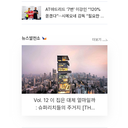
AT마드리드 ‘7번’ 이강인 “120%
쏟겠다”⋯시메오네 감독 “필요한 선
수”
뉴스발전소
Vol. 12 이 집은 대체 얼마일까
: 슈퍼리치들의 주거지 [THE
RARE]