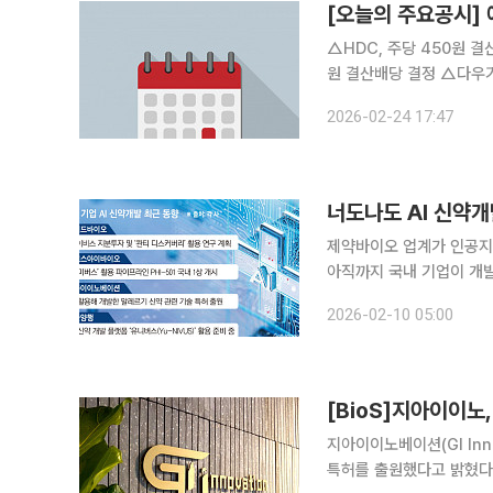
[오늘의 주요공시
△HDC, 주당 450원 결산배당 결정 △세방전지, 주당 2650원 결산배
원 결산배당 결정 △다우기술, 주당 1800원 결산배당 결정 △에코프로비엠, 주당 100원 결산배당
결정 △심텍, 주당 100원 결산배당 결정 △에스케이바이오팜, 자회사 SK Life Science,Inc.와
2026-02-24 17:47
483억 규모 의약품 공급
너도나도 AI 신약
제약바이오 업계가 인공지능
아직까지 국내 기업이 개발한
하고 있어 신약개발의 새로운 돌파구가 열
2026-02-10 05:00
에임드바이오, 파로스아이
[BioS]지아이이노
지아이이노베이션(GI In
특허를 출원했다고 밝혔다. 