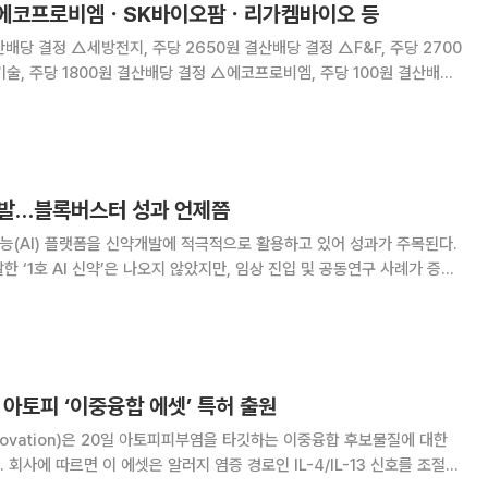
] 에코프로비엠ㆍSK바이오팜ㆍ리가켐바이오 등
당 결정 △F&F, 주당 2700
계약
개발…블록버스터 성과 언제쯤
(AI) 플랫폼을 신약개발에 적극적으로 활용하고 있어 성과가 주목된다.
 ‘1호 AI 신약’은 나오지 않았지만, 임상 진입 및 공동연구 사례가 증가
릴지 관심이 쏠린다. 9일 제약바이오 업계에 따르면 최근
바이오, 지아이이노베이션, 유한양행
, 아토피 ‘이중융합 에셋’ 특허 출원
novation)은 20일 아토피피부염을 타깃하는 이중융합 후보물질에 대한
회사에 따르면 이 에셋은 알러지 염증 경로인 IL-4/IL-13 신호를 조절하