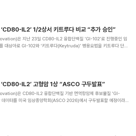
02의 글로벌 임상 2상 개발이 가속화할
 ‘CD80-IL2’ 1/2상서 키트루다 비교 “추가 승인”
vation)은 지난 23일 CD80-IL2 융합단백질 ‘GI-102’로 진행중인 임
를 대상아로 GI-102와 ‘키트루다(Keytruda)’ 병용요법을 키트루다 단독
상 파트를 식품의약품안전처로부터 승인받았다고 공시했다. 회사는 지난달
로부터도 이번 평가
 ‘CD80-IL2’ 고형암 1상 “ASCO 구두발표”
vation)은 CD80-IL2 융합단백질 기반 면역항암제 후보물질 ‘GI-
1상 데이터를 미국 임상종양학회(ASCO 2026)에서 구두발표할 예정이라
 다음달 29일부터 6월3일(현지시간)까지 미국 시카고에서 개최된다. 지아
01A로 고형암 임상1/2