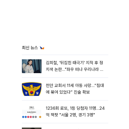
최신 뉴스
김희철, '뒤집힌 태극기' 지적 후 정
치색 논란…"좌우 떠나 우리나라 국
기"
천안 교회서 11세 아동 사망…“침대
에 묶여 있었다” 진술 확보
1236회 로또, 1등 당첨자 11명…24
억 잭팟 "서울 2명, 경기 3명"