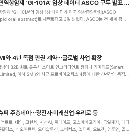
지아이이노베이션, 면역항암제 ‘GI-101A’ 임상 데이터 ASCO 구두 발표 채택
제 ‘GI-101A’의 임상 1상 데이터가 미국 임상종양학회(ASCO
ral abstract)로 채택됐다고 3일 밝혔다. ASCO는 전 세계 종양
터를 가장 먼저 공유하는 최고 권위의 학술대회로, 실제 환자 데이터를 기
를 평가한다. 올해는 5월
MI와 4년 독점 판권 계약⋯글로벌 사업 확장
남아 B2B 원료 유통사 스마트 인그리디언트 컴퍼니 리미티드(Smart
ny Limited, 이하 SMI)와 사균 프로바이오틱스 4종에 대한 4년간의 독점
 규모의 보장 물량을 기반으로 하
도박테리움 애니말리스 락
 슈퍼 주총데이⋯광전자·미래산업·우리로 등
액트로, 태양, 코렌텍, 시선AI, 위메이드, 코스메카코리아, 국일제지, 메디
존홀딩스, 네오이뮨텍, 오이솔루션, 노바렉스, 엘티씨, 오브젠, 엠투엔, 골프
과학, 우리로, 신테카바이오, 티플랙스, 에코글로우, 노바텍, 윈팩, 삼진,