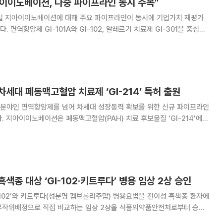
이이노베이션, 다중 파이프라인 동시 주목"
 지아이이노베이션에 대해 주요 파이프라인이 동시에 기업가치 재평가
 면역항암제 GI-101A와 GI-102, 알레르기 치료제 GI-301을 중심으
로벌 제약사 협업, 기술이전 논의가 맞물리며 다중 파이프라인 기반의 동
시다발적 모멘텀이 형성되고 있다는 분석이다. GI-101A는 C
세대 폐동맥고혈압 치료제 ‘GI-214’ 특허 출원
분야인 면역항암제를 넘어 차세대 성장동력 확보를 위한 신규 파이프라인
214’에
9일 밝혔다. GI-214는 글로벌 시장에서 빠르게 입지를 확대하고 있는
ercept)와 같은 질병 원인
색종 대상 ‘GI-102‧키트루다’ 병용 임상 2상 승인
102’와 키트루다(성분명 펨브롤리주맙) 병용요법을 전이성 흑색종 환자에
무작위배정으로 직접 비교하는 임상 2상을 식품의약품안전처로부터 승인