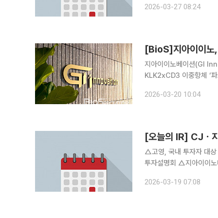
2026-03-27 08:24
에이텀, 제이티, 유니온
[BioS]지아이이노, 
지아이이노베이션(GI Innov
KLK2xCD3 이중항체 ‘
상시험계획(IND)을 미국
2026-03-20 10:04
에 따르면 회사는 이번 1b
[오늘의 IR] C
△고영, 국내 투자자 대상
투자설명회 △지아이이노베
2026-03-19 07:08