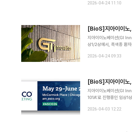
2026-04-24 11:10
승인을 획득하면서 GI-1
[BioS]지아이이노,
지아이이노베이션(GI Inno
상1/2상에서, 흑색종 환자
요법과 직접 비교하는 2
2026-04-24 09:33
미국 식품의약국(FDA)으
[BioS]지아이이노,
지아이이노베이션(GI Inno
101A’로 진행중인 임상
고 3일 밝혔다. ASCO는
2026-04-03 12:22
이이노베이션은 현재 GI-1