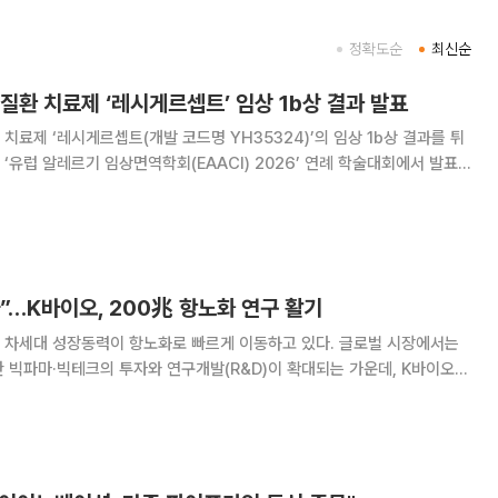
정확도순
최신순
질환 치료제 ‘레시게르셉트’ 임상 1b상 결과 발표
치료제 ‘레시게르셉트(개발 코드명 YH35324)’의 임상 1b상 결과를 튀
‘유럽 알레르기 임상면역학회(EAACI) 2026’ 연례 학술대회에서 발표
질 신약 후보 물질이다.
”…K바이오, 200兆 항노화 연구 활기
 차세대 성장동력이 항노화로 빠르게 이동하고 있다. 글로벌 시장에서는
 빅파마·빅테크의 투자와 연구개발(R&D)이 확대되는 가운데, K바이오도
약은 미국 바이오기업 턴바이오테
 확보하고 노화 질환 치료제 개발에 본격 착