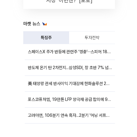
시장 '이번엔?' [포토]
마켓 뉴스
특징주
투자전략
스페이스X 주가 반등에 관련주 ‘껑충’⋯스피어 18%ㆍ에이치브이엠 12%↑
반도체 온기 탄 2차전지...삼성SDI, 장 초반 7% 넘게 껑충
美 태양광 관세 반사이익 기대감에 한화솔루션 20%대·OCI홀딩스 14%대 급등
포스코퓨처엠, 19만톤 LFP 양극재 공급 합의에 9%대 강세
고려아연, 106분기 연속 흑자...2분기 '어닝 서프라이즈'에 장 초반 12%대 강세