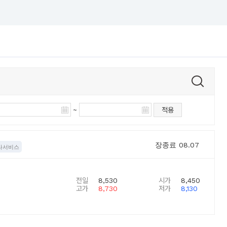
~
적용
장종료
08.07
타서비스
전일
8,530
시가
8,450
고가
8,730
저가
8,130