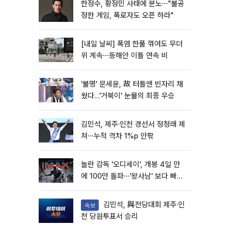
한정수, 황정민 사태에 분노⋯"불공
정한 게임, 폭로자도 오픈 하라"
[내일 날씨] 폭염 한풀 꺾여도 무더
위 계속⋯동해안 이틀 연속 비
'불명' 문세윤, 故 터틀맨 빈자리 채
웠다…'거북이' 눈물의 최종 우승
김민석, 제주·인천 경선서 정청래 제
쳐⋯누적 격차 1%p 안팎
놀란 감독 '오디세이', 개봉 4일 만
에 100만 돌파⋯'왕사남' 보다 빠르
다
김민석, 與전당대회 제주·인
속보
천 당원투표서 승리