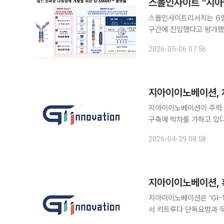
스몰인사이트 "지아
스몰인사이트리서치는 6일
구간에 진입했다고 평가했다.
로 임상 데이터 공개와 글
2026-05-06 07:56
지아이이노베이션, 차
지아이이노베이션이 주력 
구축에 박차를 가하고 있다. 지아이이노베이션은 폐동맥고혈압(PAH) 치료 후보물질 ‘GI-
대한 특허를 출원했다고 2
2026-04-29 08:58
MSD의 소타터셉트(sotat
지아이이노베이션, 흑
지아이이노베이션은 ‘GI-
서 키트루다 단독요법과 
받았다고 24일 밝혔다. 앞서 미국 식품의약국(FDA) 승인에 이어 한국에서도 임상시험계획(IND)