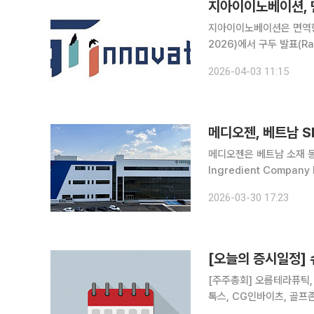
지아이이노베이션은 면역항암
2026)에서 구두 발표(Rapid o
학 분야의 최신 임상 데이
2026-04-03 11:15
반으로 신약의 임상적 가치
메디오젠, 베트남 S
메디오젠은 베트남 소재 동
Ingredient Compa
판권 계약을 체결했다고 30일 밝혔다. 이번 계약은 4년간 총 3톤
2026-03-30 17:23
며, 계약 대상은 △비피
[오늘의 증시일정]
[주주총회] 오름테라퓨틱, 
톡스, CG인바이츠, 골프
존, 바이오스마트, 그린생명