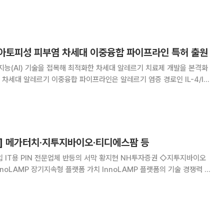
합 병인을 타깃하도록 설계했다. 회사는 경쟁환경 등을 고려해 IL-4/IL-
는 다른 부위에 대한 세부
아토피성 피부염 차세대 이중융합 파이프라인 특허 출원
능(AI) 기술을 접목해 최적화한 차세대 알레르기 치료제 개발을 본격화
L-
에 아토피성 피부염 복합 병인을 동시 타깃하도록 설계됐다. 회사는 경쟁
 기전 외 다른 부위에 대한 세부 내용
] 메가터치·지투지바이오·티디에스팜 등
 IT용 PIN 전문업체 반등의 서막 황지현 NH투자증권 ◇지투지바이오
nnoLAMP 장기지속형 플랫폼 가치 InnoLAMP 플랫폼의 기술 경쟁력 치
 1회 제형 경쟁력 입증 비마약성 진통제 GB-6002: 안정적 장기 방출 특성
로쓰리서치 ◇티디에스팜 파