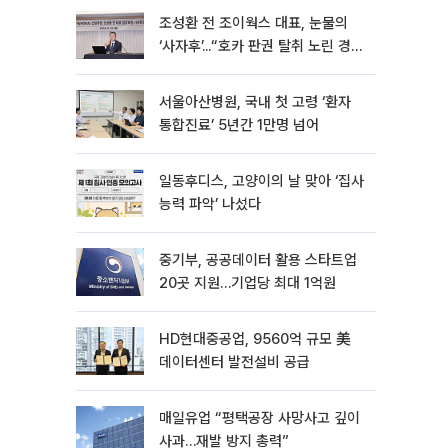
조성환 전 조이웍스 대표, 눈물의
‘사자후’...“호카 판권 탈취 노린 경쟁
사가 기획·폭행 유도”[현장]
서울아산병원, 국내 첫 고령 ‘환자
통합진료’ 5년간 1만명 넘어
일동후디스, 고양이의 날 맞아 ‘집사
능력 파악’ 나섰다
중기부, 공공데이터 활용 스타트업
20곳 지원…기업당 최대 1억원
HD현대중공업, 9560억 규모 美
데이터센터 발전설비 공급
매일유업 “평택공장 사망사고 깊이
사과…재발 방지 총력”