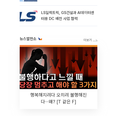
LS일렉트릭, GS건설과 AI데이터센
터용 DC 배전 사업 협력
뉴스발전소
행복해지려다 오히려 불행해진
다⋯왜? [T 같은 F]