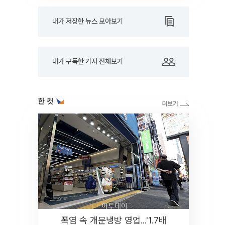
내가 저장한 뉴스 모아보기
내가 구독한 기자 전체보기
한 컷
폭염 속 개문냉방 영업...'1.7배