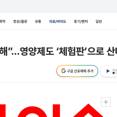
화학
항공/물류
유통
의료/바이오
중기/벤처
일반
손해”…영양제도 ‘체험판’으로 산
기사
구글 선호매체 추가