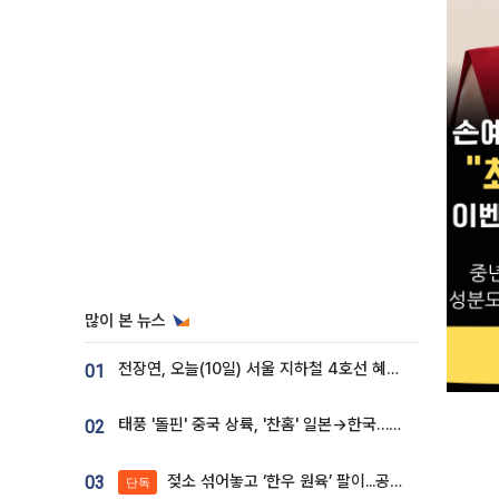
많이 본 뉴스
전장연, 오늘(10일) 서울 지하철 4호선 혜화역 시위…1호선 용산역 무정차
01
태풍 '돌핀' 중국 상륙, '찬홈' 일본→한국…각국 기상청 예상 경로는?
02
젖소 섞어놓고 ‘한우 원육’ 팔이...공영홈쇼핑 표기·검증 구멍
03
단독