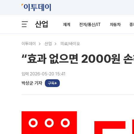
산업
재계
전자/통신/IT
자동차
중
이투데이
산업
의료/바이오
“효과 없으면 2000원 
입력 2026-05-20 15:41
박상군 기자
구독