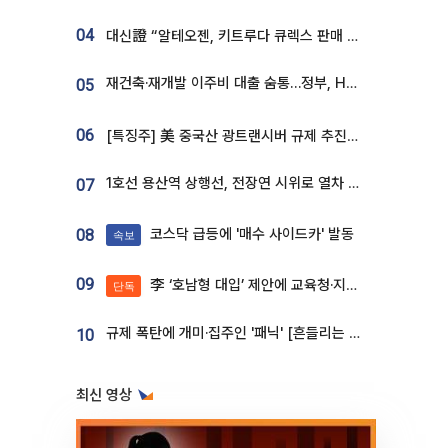
04
대신證 “알테오젠, 키트루다 큐렉스 판매 3배 급증…목표가 41만원 상향”
재건축·재개발 이주비 대출 숨통…정부, HF 보증 신설 추진
05
06
[특징주] 美 중국산 광트랜시버 규제 추진에 대한광통신 등 광통신株 강세
1호선 용산역 상행선, 전장연 시위로 열차 무정차 운행
07
코스닥 급등에 '매수 사이드카' 발동
08
속보
09
李 ‘호남형 대입’ 제안에 교육청·지역대학 서·논술형 입시 연계 '착수'
단독
규제 폭탄에 개미·집주인 '패닉' [흔들리는 룰, 출렁이는 시장]①
10
최신 영상