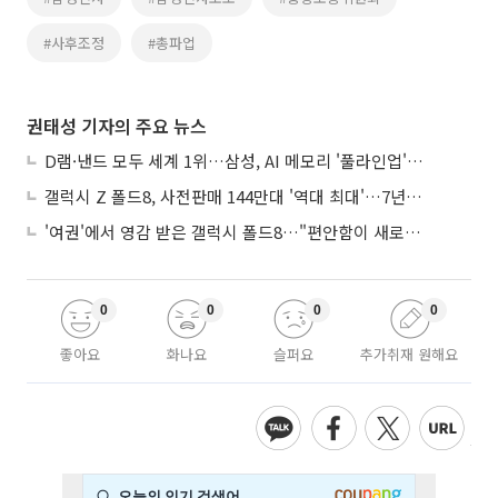
#사후조정
#총파업
권태성 기자의 주요 뉴스
D램·낸드 모두 세계 1위…삼성, AI 메모리 '풀라인업'으로 승부
갤럭시 Z 폴드8, 사전판매 144만대 '역대 최대'…7년만에 갤노트10 기록 넘어
'여권'에서 영감 받은 갤럭시 폴드8…"편안함이 새로운 디자인 경쟁력"
0
0
0
0
좋아요
화나요
슬퍼요
추가취재 원해요