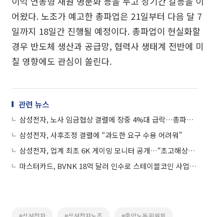
이익 연동형 재원 명문화 등을 두고 장기간 갈등을 이
어왔다. 노조가 예고한 총파업은 21일부터 다음 달 7
일까지 18일간 진행될 예정이다. 총파업이 현실화할
경우 반도체 생산과 공급망, 협력사 생태계 전반에 미
칠 영향에도 관심이 쏠린다.
관련 뉴스
삼성전자, 노사 임금협상 결렬에 장중 4%대 급락…총파업 우려
삼성전자, 사후조정 결렬에 “과도한 요구 수용 어려워”
삼성전자, 업계 최초 6K 게이밍 모니터 공개…“초고해상도·OLED로 시장 공략 강화”
마스터카드, BVNK 18억 달러 인수로 스테이블코인 사업 본격 확장
#삼성전자
#삼성전자노조
#중앙노동위원회