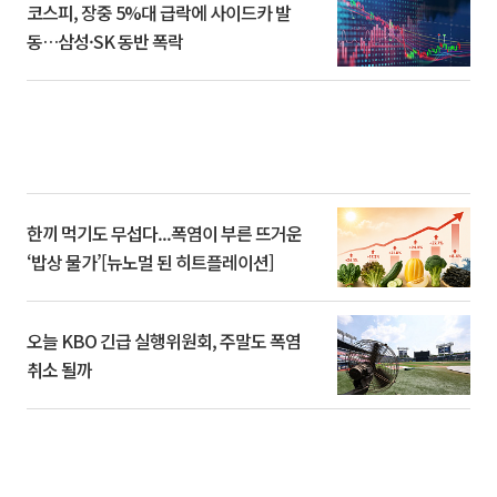
코스피, 장중 5%대 급락에 사이드카 발
동…삼성·SK 동반 폭락
한끼 먹기도 무섭다...폭염이 부른 뜨거운
‘밥상 물가’[뉴노멀 된 히트플레이션]
오늘 KBO 긴급 실행위원회, 주말도 폭염
취소 될까