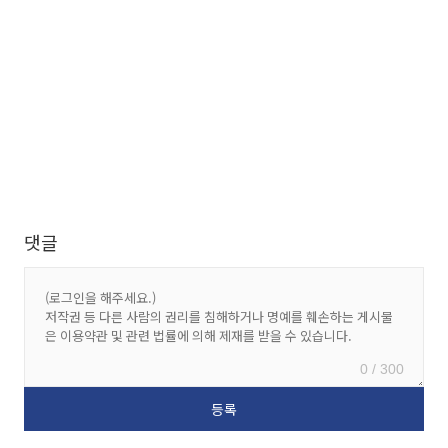
댓글
0 / 300