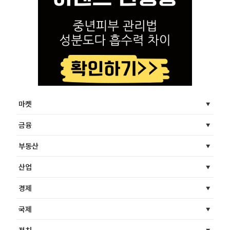
마켓
금융
부동산
산업
경제
국제