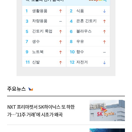
주요뉴스
NXT 프리마켓서 SK하이닉스 또 하한
가⋯‘11주 거래’에 시초가 왜곡