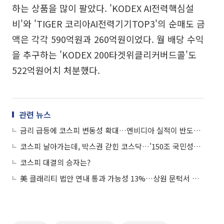
하는 상품을 많이 팔았다. 'KODEX AI전력핵심설
비'와 'TIGER 코리아AI전력기기TOP3'의 순매도 금
액은 각각 590억원과 260억원이었다. 월 배당 수익
을 추구하는 'KODEX 200타겟위클리커버드콜'도
522억원어치 처분했다.
관련 뉴스
금리 급등에 코스피 변동성 확대…엔비디아 실적이 반도체 투심 가른다
코스피 날아가는데, 박스권 갇힌 코스닥…'150조 국민성장펀드' 구원투수 될까
코스피 대결의 승자는?
美 클래리티 법안 연내 통과 가능성 13%…상원 문턱서 제동