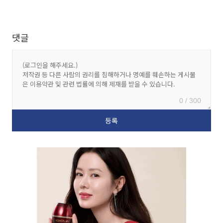
댓글
0 / 300