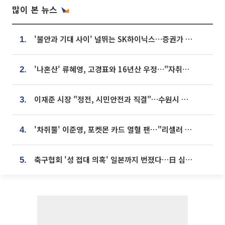
많이 본 뉴스
'불안과 기대 사이' 널뛰는 SK하이닉스…증권가 "HBM4·LTA 기반 펀터멘털 견고"
1.
'나혼산' 류혜영, 고경표와 16년산 우정…"자취방서 부모님과 마주쳐"
2.
이재준 시장 "정전, 시민안전과 직결"…수원시 비상대응체계 가동
3.
'차쥐뿔' 이준영, 포켓몬 카드 열혈 팬⋯"리셀러 처단할 것"
4.
축구협회 '성 접대 의혹' 일본까지 번졌다…日 심판 실명 공개
5.