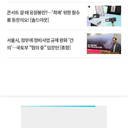
콘서트 갈 때 응원봉만?⋯'최애' 위한 필수
품 등장이오! [솔드아웃]
서울시, 정부에 정비사업 규제 완화 '건
의'⋯국토부 "협의 중" 입장만 [종합]