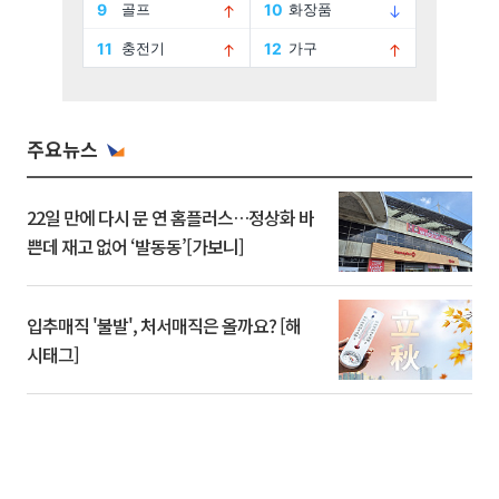
주요뉴스
22일 만에 다시 문 연 홈플러스…정상화 바
쁜데 재고 없어 ‘발동동’[가보니]
입추매직 '불발', 처서매직은 올까요? [해
시태그]