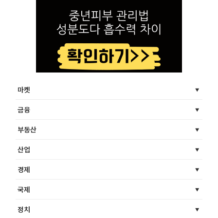
마켓
금융
부동산
산업
경제
국제
정치