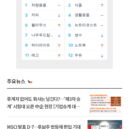
주요뉴스
후계자 없어도 회사는 남긴다?…‘제3자 승
계’ 시험대 오른 中企 현장 [기업승계 대전
환]
MSCI 발표 D-7…후보주 반등에 편입 기대