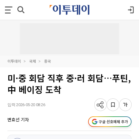
이투데이
국제
중국
미·중 회담 직후 중·러 회담…푸틴,
中 베이징 도착
입력 2026-05-20 08:26
변효선 기자
구글 선호매체 추가