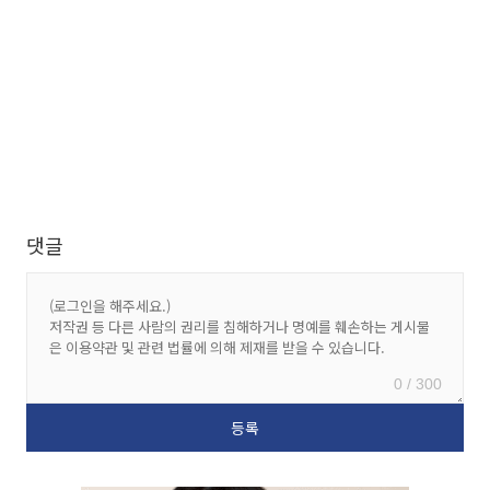
댓글
0 / 300