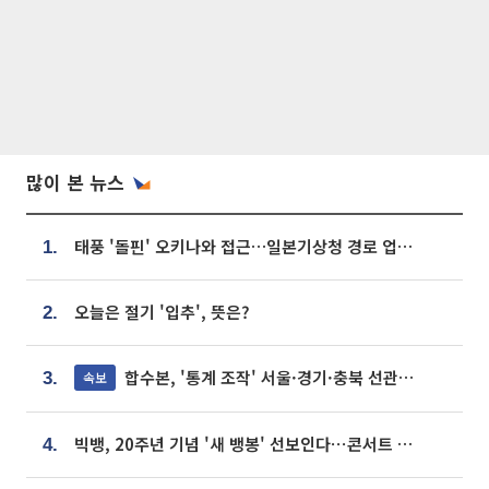
많이 본 뉴스
태풍 '돌핀' 오키나와 접근…일본기상청 경로 업데이트
1.
오늘은 절기 '입추', 뜻은?
2.
합수본, '통계 조작' 서울·경기·충북 선관위 등 추가 압수수색
속보
3.
빅뱅, 20주년 기념 '새 뱅봉' 선보인다⋯콘서트 앞두고 팝업 개최
4.