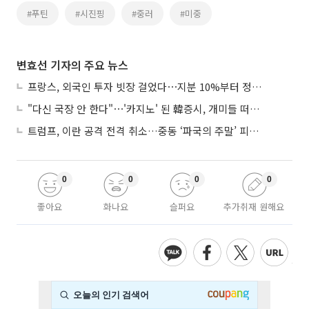
#푸틴
#시진핑
#중러
#미중
변효선 기자의 주요 뉴스
프랑스, 외국인 투자 빗장 걸었다⋯지분 10%부터 정부가 승인
"다신 국장 안 한다"⋯'카지노' 된 韓증시, 개미들 떠난다
트럼프, 이란 공격 전격 취소…중동 ‘파국의 주말’ 피했다
0
0
0
0
좋아요
화나요
슬퍼요
추가취재 원해요