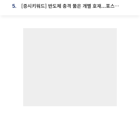
[증시키워드] 반도체 충격 뚫은 개별 호재...포스코퓨처엠·에코프로·한화솔루션 '눈길'
5.