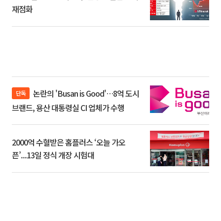
재점화
논란의 'Busan is Good'…8억 도시
단독
브랜드, 용산 대통령실 CI 업체가 수행
2000억 수혈받은 홈플러스 ‘오늘 가오
픈’...13일 정식 개장 시험대