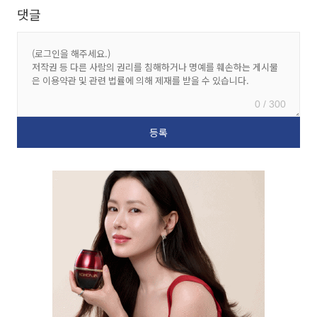
댓글
0 / 300