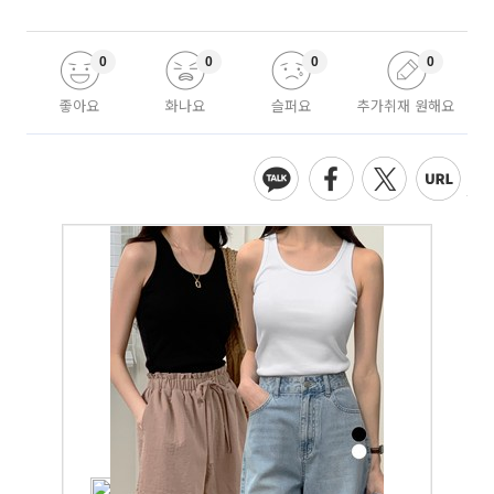
0
0
0
0
좋아요
화나요
슬퍼요
추가취재 원해요