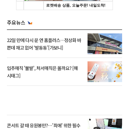
주요뉴스
22일 만에 다시 문 연 홈플러스…정상화 바
쁜데 재고 없어 ‘발동동’[가보니]
입추매직 '불발', 처서매직은 올까요? [해
시태그]
콘서트 갈 때 응원봉만?⋯'최애' 위한 필수