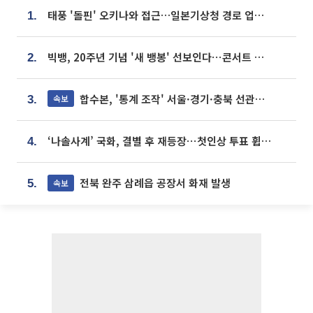
태풍 '돌핀' 오키나와 접근…일본기상청 경로 업데이트
1.
빅뱅, 20주년 기념 '새 뱅봉' 선보인다⋯콘서트 앞두고 팝업 개최
2.
합수본, '통계 조작' 서울·경기·충북 선관위 등 추가 압수수색
속보
3.
‘나솔사계’ 국화, 결별 후 재등장⋯첫인상 투표 휩쓸고 ‘인기녀’ 등극
4.
전북 완주 삼례읍 공장서 화재 발생
속보
5.