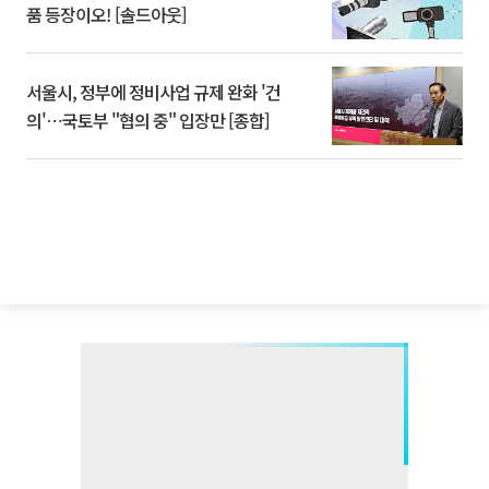
품 등장이오! [솔드아웃]
서울시, 정부에 정비사업 규제 완화 '건
의'⋯국토부 "협의 중" 입장만 [종합]