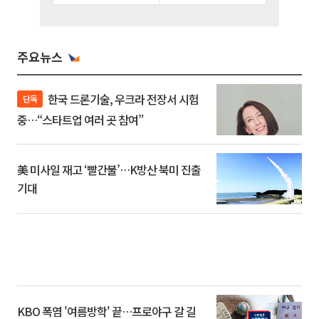
주요뉴스
한국 드론기술, 우크라 전장서 시험
단독
중…“스타트업 여러 곳 참여”
美 미사일 재고 ‘빨간불’…K방산 북미 진출
기대
KBO 폭염 '여름방학' 끝…프로야구 갈 길