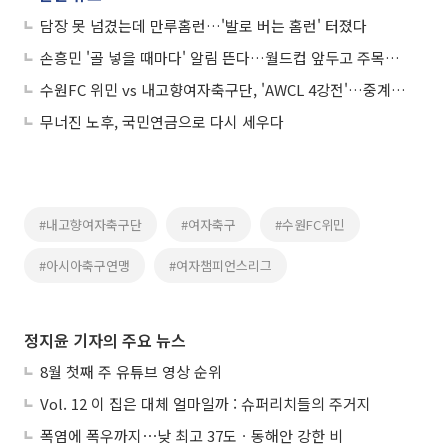
담장 못 넘겼는데 만루홈런…'발로 버는 홈런' 터졌다
손흥민 '골 넣을 때마다' 알림 뜬다…월드컵 앞두고 주목받는 '이 앱'
수원FC 위민 vs 내고향여자축구단, 'AWCL 4강전'…중계 어디서?
무너진 노후, 국민연금으로 다시 세우다
#내고향여자축구단
#여자축구
#수원FC위민
#아시아축구연맹
#여자챔피언스리그
정지윤 기자의 주요 뉴스
8월 첫째 주 유튜브 영상 순위
Vol. 12 이 집은 대체 얼마일까 : 슈퍼리치들의 주거지
폭염에 폭우까지⋯낮 최고 37도ㆍ동해안 강한 비