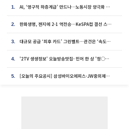
AI, ‘영구적 하층계급’ 만드나…노동시장 양극화 경고
1.
한화생명, 젠지에 2-1 역전승⋯KeSPA컵 결선 스테이지 2 직행
2.
대규모 공급 ‘최후 카드’ 그린벨트⋯관건은 ‘속도’ [주택공급 승부수의 조건]
3.
'2TV 생생정보' 오늘방송맛집- 민어 한 상 '청○○○' vs 전복 한 상 '명○'
4.
[오늘의 주요공시] 삼성바이오에피스·JW중외제약·한미반도체·SK바이오사이언스 등
5.