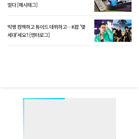
멀다 [해시태그]
빅뱅 컴백하고 튜이드 데뷔하고⋯K팝 '몇
세대'세요? [엔터로그]