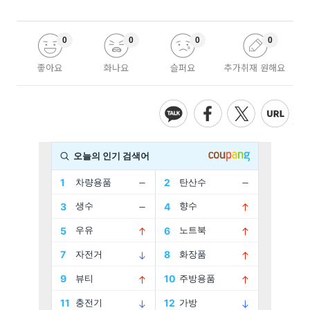
0
0
0
0
좋아요
화나요
슬퍼요
추가취재 원해요