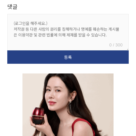
댓글
0 / 300