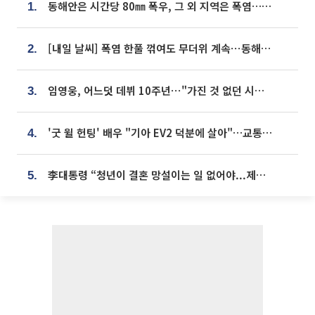
동해안은 시간당 80㎜ 폭우, 그 외 지역은 폭염…‘극과 극 날씨’
1.
[내일 날씨] 폭염 한풀 꺾여도 무더위 계속⋯동해안 이틀 연속 비
2.
임영웅, 어느덧 데뷔 10주년⋯"가진 것 없던 시절, 내 앞엔 20명의 팬뿐"
3.
'굿 윌 헌팅' 배우 "기아 EV2 덕분에 살아"…교통사고 후 안전성 극찬
4.
李대통령 “청년이 결혼 망설이는 일 없어야...제도상 불이익 조사”
5.