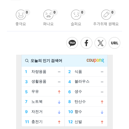
0
0
0
0
좋아요
화나요
슬퍼요
추가취재 원해요