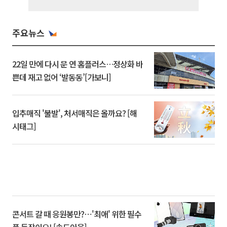
주요뉴스
22일 만에 다시 문 연 홈플러스…정상화 바
쁜데 재고 없어 ‘발동동’[가보니]
입추매직 '불발', 처서매직은 올까요? [해
시태그]
콘서트 갈 때 응원봉만?⋯'최애' 위한 필수
품 등장이오! [솔드아웃]