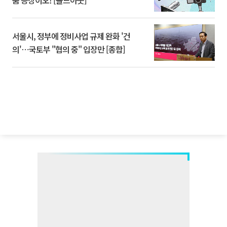
서울시, 정부에 정비사업 규제 완화 '건
의'⋯국토부 "협의 중" 입장만 [종합]