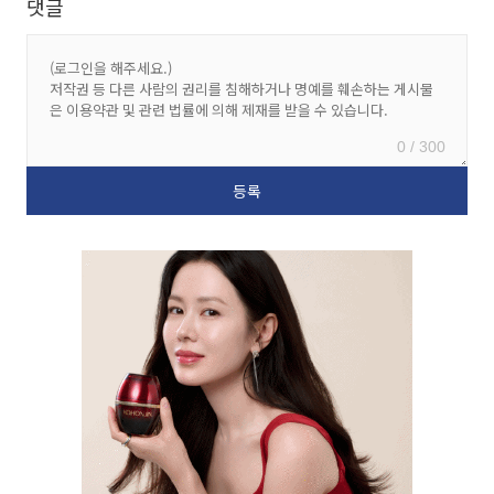
댓글
0 / 300