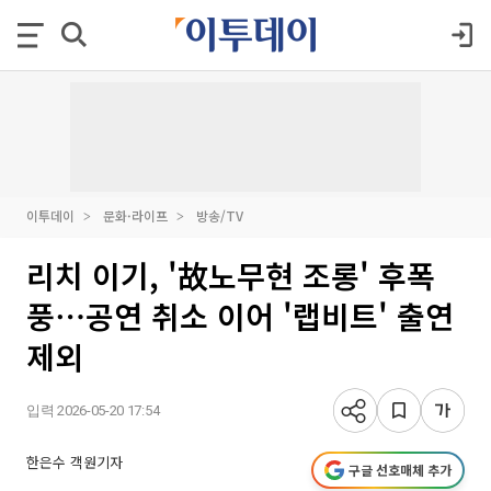
이투데이
문화·라이프
방송/TV
리치 이기, '故노무현 조롱' 후폭
풍⋯공연 취소 이어 '랩비트' 출연
제외
입력 2026-05-20 17:54
한은수 객원기자
구글 선호매체 추가